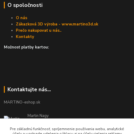
O spoločnosti
O nás
Zákazková 3D výroba - www.martino3d.sk
Prečo nakupovať u nás..
Kontakty
Možnosť platby kartou:
Kontaktujte nás...
MARTINO-eshop.sk
Martin Nagy
0940 002 489
Pracovné dni - 08:00 - 16:00
Pre základnú funkčnosť, spríjemnenie používania webu, analytické
účely a v prípade udelenia súhlasu aj na účely cielenia reklamy