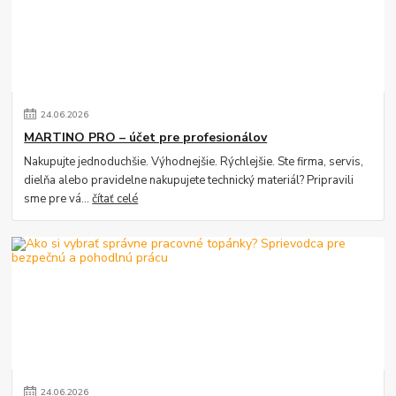
24
.
06
.
2026
MARTINO PRO – účet pre profesionálov
Nakupujte jednoduchšie. Výhodnejšie. Rýchlejšie. Ste firma, servis,
dielňa alebo pravidelne nakupujete technický materiál? Pripravili
sme pre vá...
čítať celé
24
.
06
.
2026