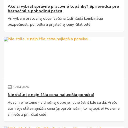
Ako si vybrať správne pracovné topánky? Sprievodca pre
bezpečnú a pohodlnú prácu
Pri výbere pracovnej obuvi väčšina ľudí hľadá kombináciu
bezpečnosti, pohodlia a prijateľnej ceny.
čítať celé
17
.
04
.
2026
Nie stále je najnižšia cena najlepšia ponuka!
Rozumieme tomu - v dnešnej dobe je nutné šetriť kde sa dá. Prečo
ale nie je stále najnižšia cena (aj oproti našim) to najlepšie? Povieme
si niečo z pr...
čítať celé