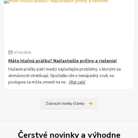
07
.
04
.
2026
Máte hlučnú práčku? Najčastejšie príčiny a riešenie!
Hučanie práčky patrí medzi najčastejšie problémy, s ktorými sa
domácnosti stretávajú. Spočiatku ide o nenápadný zvuk, no
postupne sa môže zmeniť na ne...
čítať celé
Zobraziť všetky články
Čerstvé novinky a výhodne