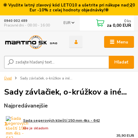
🌞 Využite letný zľavový kód LETO10 a ušetrite pri nákupe nad 20
Eur -10% z celej hodnoty objednávky!🌞
0
ks
0940 002 489
EUR
za
0,00 EUR
Pracovné dni - 08:00 - 16:00
Menu
Hľadať
Úvod
Sady závlačiek, o-krúžkov a iné...
Sady závlačiek, o-krúžkov a iné...
Najpredávanejšie
Sada segerových klieští 150 mm 4ks - 642
1.
Nie je skladom
35,90 EUR