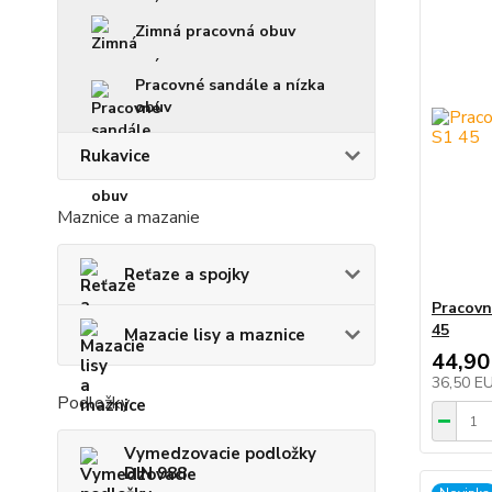
Zimná pracovná obuv
Pracovné sandále a nízka
obuv
Rukavice
Maznice a mazanie
Reťaze a spojky
Pracovn
45
Mazacie lisy a maznice
44,90
36,50 E
Podložky
Vymedzovacie podložky
DIN 988