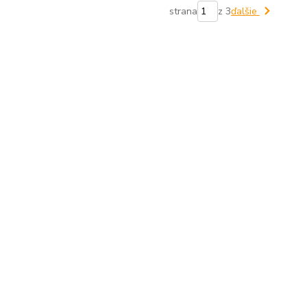
strana
z 3
ďalšie