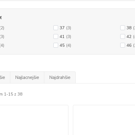
ť
(2)
37
(3)
38
(
(3)
41
(3)
42
(
(4)
45
(4)
46
(
šie
Najlacnejšie
Najdrahšie
m 1-15 z 38