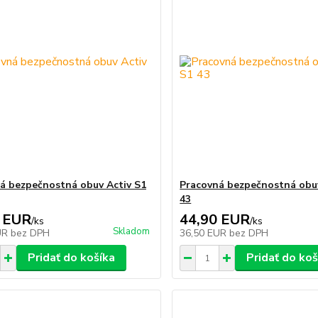
á bezpečnostná obuv Activ S1
Pracovná bezpečnostná obuv
43
 EUR
44,90 EUR
/
ks
/
ks
Skladom
UR
bez DPH
36,50 EUR
bez DPH
Pridať do košíka
Pridať do koš