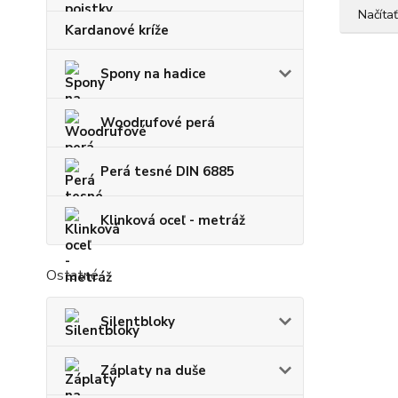
Načítať
Kardanové kríže
Spony na hadice
Woodrufové perá
Perá tesné DIN 6885
Klinková oceľ - metráž
Ostatné
Silentbloky
Záplaty na duše