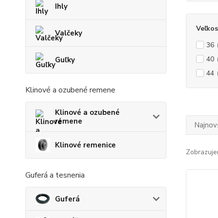
Ihly
Veľkos
Valčeky
36
40
Guľky
44
Klinové a ozubené remene
Klinové a ozubené
remene
Najnov
Klinové remenice
Zobrazuje
Guferá a tesnenia
Guferá