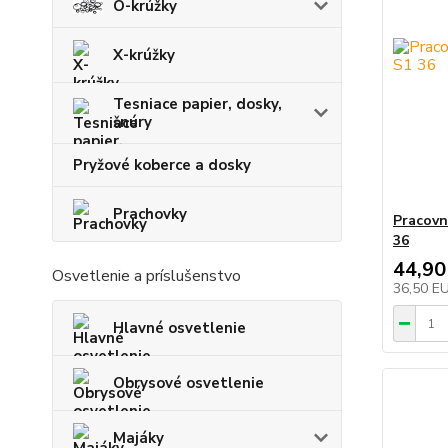
O-krúžky
X-krúžky
Tesniace papier, dosky,
šnúry
Pryžové koberce a dosky
Prachovky
Pracovn
36
44,90
Osvetlenie a príslušenstvo
36,50 E
Hlavné osvetlenie
Obrysové osvetlenie
Majáky