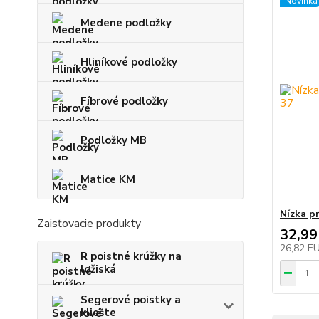
Novinka
Medene podložky
Hliníkové podložky
Fíbrové podložky
Podložky MB
Matice KM
Nízka p
Zaisťovacie produkty
32,99
26,82 E
R poistné krúžky na
ložiská
Segerové poistky a
kliešte