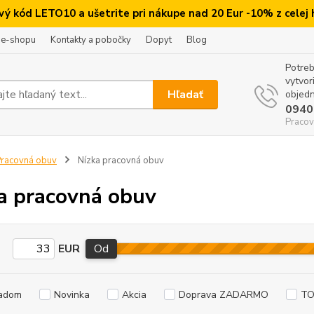
ový kód LETO10 a ušetrite pri nákupe nad 20 Eur -10% z celej
 e-shopu
Kontakty a pobočky
Dopyt
Blog
Potreb
vytvor
Hľadať
objedn
0940
Pracov
racovná obuv
Nízka pracovná obuv
a pracovná obuv
EUR
Od
adom
Novinka
Akcia
Doprava ZADARMO
TO