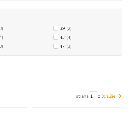
3)
39
(2)
4)
43
(4)
3)
47
(3)
strana
z 3
ďalšie