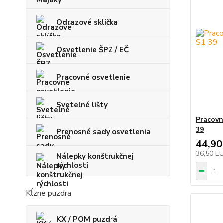
Odrazové sklíčka
Osvetlenie ŠPZ / EČ
Pracovné osvetlenie
Svetelné lišty
Pracovn
39
Prenosné sady osvetlenia
44,90
36,50 E
Nálepky konštrukčnej
rýchlosti
Kĺzne puzdra
KX / POM puzdrá