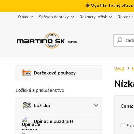
🌞 Využite letný zľav
O nás
Spôsob dopravy
Rozmery ložísk
Recenzie
Úvod
P
Darčekové poukazy
Nízk
Ložiská a príslušenstvo
Ložiská
Cena:
Upínacie púzdra H
Skl