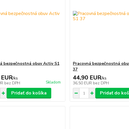
á bezpečnostná obuv Activ S1
Pracovná bezpečnostná obuv
37
 EUR
44,90 EUR
/
ks
/
ks
Skladom
UR
bez DPH
36,50 EUR
bez DPH
Pridať do košíka
Pridať do koš