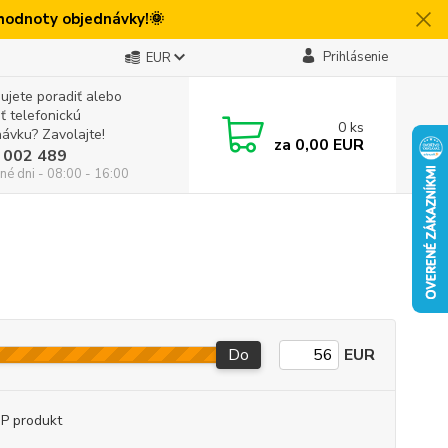
 hodnoty objednávky!🌞
Prihlásenie
EUR
ujete poradiť alebo
iť telefonickú
0
ks
ávku? Zavolajte!
za
0,00 EUR
 002 489
né dni - 08:00 - 16:00
Do
EUR
P produkt