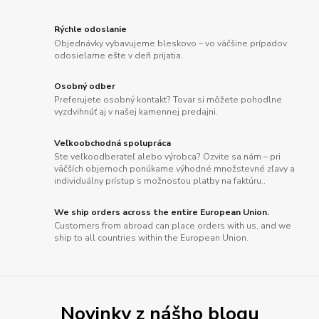
Rýchle odoslanie
Objednávky vybavujeme bleskovo – vo väčšine prípadov
odosielame ešte v deň prijatia.
Osobný odber
Preferujete osobný kontakt? Tovar si môžete pohodlne
vyzdvihnúť aj v našej kamennej predajni.
Veľkoobchodná spolupráca
Ste veľkoodberateľ alebo výrobca? Ozvite sa nám – pri
väčších objemoch ponúkame výhodné množstevné zľavy a
individuálny prístup s možnosťou platby na faktúru..
We ship orders across the entire European Union.
Customers from abroad can place orders with us, and we
ship to all countries within the European Union.
Novinky z nášho blogu