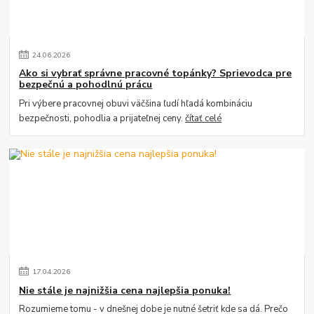
24
.
06
.
2026
Ako si vybrať správne pracovné topánky? Sprievodca pre
bezpečnú a pohodlnú prácu
Pri výbere pracovnej obuvi väčšina ľudí hľadá kombináciu
bezpečnosti, pohodlia a prijateľnej ceny.
čítať celé
17
.
04
.
2026
Nie stále je najnižšia cena najlepšia ponuka!
Rozumieme tomu - v dnešnej dobe je nutné šetriť kde sa dá. Prečo