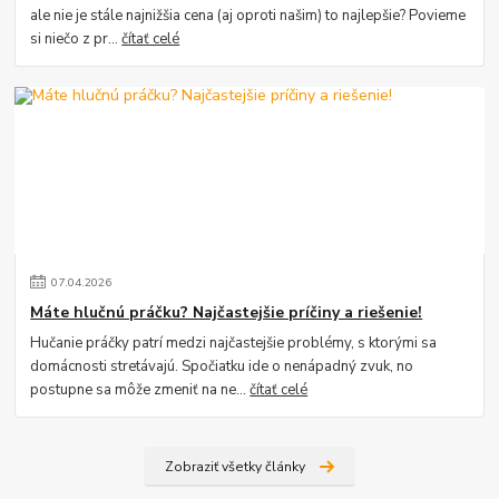
ale nie je stále najnižšia cena (aj oproti našim) to najlepšie? Povieme
si niečo z pr...
čítať celé
07
.
04
.
2026
Máte hlučnú práčku? Najčastejšie príčiny a riešenie!
Hučanie práčky patrí medzi najčastejšie problémy, s ktorými sa
domácnosti stretávajú. Spočiatku ide o nenápadný zvuk, no
postupne sa môže zmeniť na ne...
čítať celé
Zobraziť všetky články