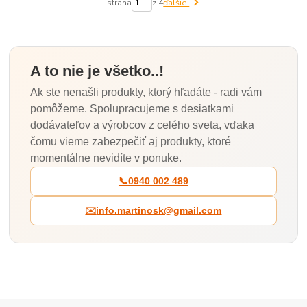
strana
z 4
ďalšie
A to nie je všetko..!
Ak ste nenašli produkty, ktorý hľadáte - radi vám
pomôžeme. Spolupracujeme s desiatkami
dodávateľov a výrobcov z celého sveta, vďaka
čomu vieme zabezpečiť aj produkty, ktoré
momentálne nevidíte v ponuke.
📞
0940 002 489
✉️
info.martinosk@gmail.com