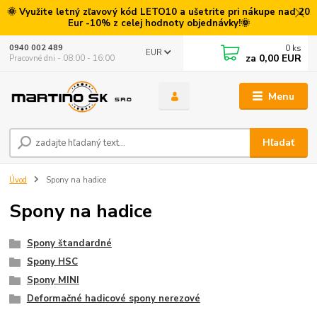
🌞 Využite letný zľavový kód LETO10 a ušetrite pri nákupe nad 20
Eur -10% z celej hodnoty objednávky!🌞
0
ks
0940 002 489
EUR
za
0,00 EUR
Pracovné dni - 08:00 - 16:00
Menu
Hľadať
Úvod
Spony na hadice
Spony na hadice
Spony štandardné
Spony HSC
Spony MINI
Deformačné hadicové spony nerezové