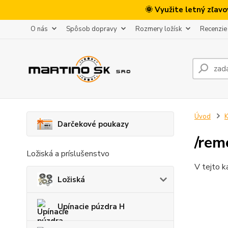
🌞 Využite letný zľav
O nás
Spôsob dopravy
Rozmery ložísk
Recenzie
Úvod
K
Darčekové poukazy
/rem
Ložiská a príslušenstvo
V tejto k
Ložiská
Upínacie púzdra H