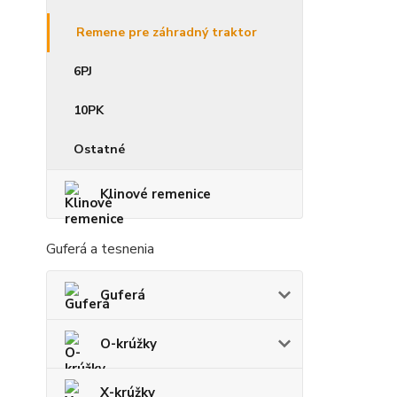
Remene pre záhradný traktor
6PJ
10PK
Ostatné
Klinové remenice
Guferá a tesnenia
Guferá
O-krúžky
X-krúžky