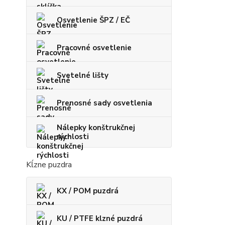
Osvetlenie ŠPZ / EČ
Pracovné osvetlenie
Svetelné lišty
Prenosné sady osvetlenia
Nálepky konštrukčnej
rýchlosti
Kĺzne puzdra
KX / POM puzdrá
KU / PTFE klzné puzdrá