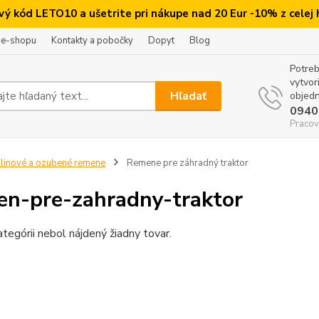
ový kód LETO10 a ušetrite pri nákupe nad 20 Eur -10% z celej
 e-shopu
Kontakty a pobočky
Dopyt
Blog
Potreb
vytvor
Hľadať
objedn
0940
Pracov
linové a ozubené remene
Remene pre záhradný traktor
en-pre-zahradny-traktor
ategórii nebol nájdený žiadny tovar.