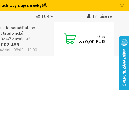
 hodnoty objednávky!🌞
Prihlásenie
EUR
ujete poradiť alebo
iť telefonickú
0
ks
ávku? Zavolajte!
za
0,00 EUR
 002 489
né dni - 08:00 - 16:00