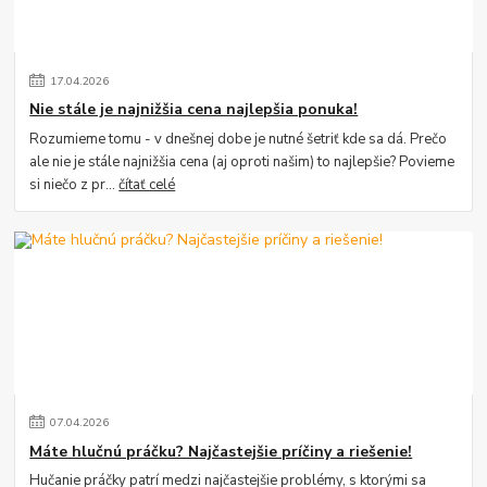
17
.
04
.
2026
Nie stále je najnižšia cena najlepšia ponuka!
Rozumieme tomu - v dnešnej dobe je nutné šetriť kde sa dá. Prečo
ale nie je stále najnižšia cena (aj oproti našim) to najlepšie? Povieme
si niečo z pr...
čítať celé
07
.
04
.
2026
Máte hlučnú práčku? Najčastejšie príčiny a riešenie!
Hučanie práčky patrí medzi najčastejšie problémy, s ktorými sa