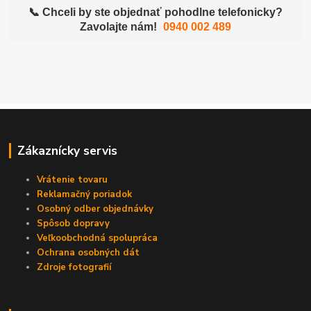
📞 Chceli by ste objednať pohodlne telefonicky?
Zavolajte nám!
0940 002 489
Zákaznícky servis
Vrátenie tovaru
Reklamačný poriadok
Osobný odber objednávky
Spôsob dopravy
Veľkoobchodná spolupráca
Ochrana osobných dát
Zdroje fotografií