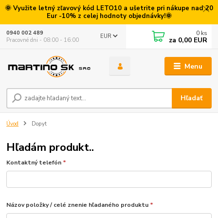
🌞 Využite letný zľavový kód LETO10 a ušetrite pri nákupe nad 20
Eur -10% z celej hodnoty objednávky!🌞
0
ks
0940 002 489
EUR
za
0,00 EUR
Pracovné dni - 08:00 - 16:00
Menu
Hľadať
Úvod
Dopyt
Hľadám produkt..
Kontaktný telefón
*
Názov položky / celé znenie hľadaného produktu
*