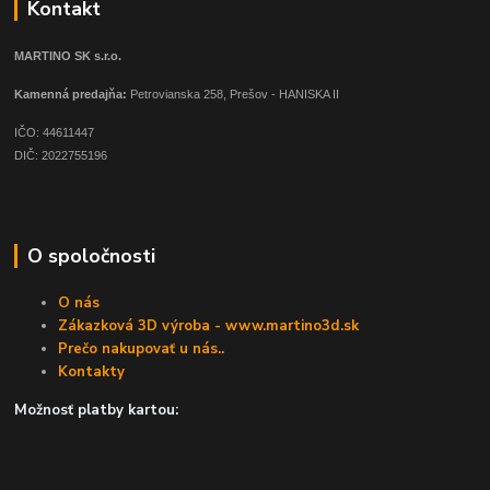
Kontakt
MARTINO SK s.r.o.
Kamenná predajňa:
Petrovianska 258, Prešov - HANISKA II
IČO: 44611447
DIČ: 2022755196
O spoločnosti
O nás
Zákazková 3D výroba - www.martino3d.sk
Prečo nakupovať u nás..
Kontakty
Možnosť platby kartou: