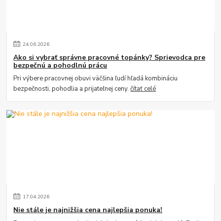
24
.
06
.
2026
Ako si vybrať správne pracovné topánky? Sprievodca pre
bezpečnú a pohodlnú prácu
Pri výbere pracovnej obuvi väčšina ľudí hľadá kombináciu
bezpečnosti, pohodlia a prijateľnej ceny.
čítať celé
17
.
04
.
2026
Nie stále je najnižšia cena najlepšia ponuka!