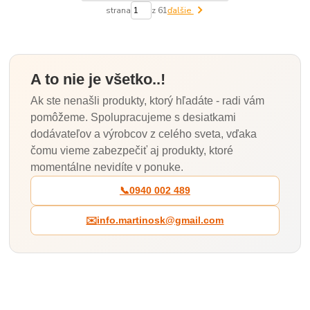
strana
z 61
ďalšie
A to nie je všetko..!
Ak ste nenašli produkty, ktorý hľadáte - radi vám
pomôžeme. Spolupracujeme s desiatkami
dodávateľov a výrobcov z celého sveta, vďaka
čomu vieme zabezpečiť aj produkty, ktoré
momentálne nevidíte v ponuke.
📞
0940 002 489
✉️
info.martinosk@gmail.com