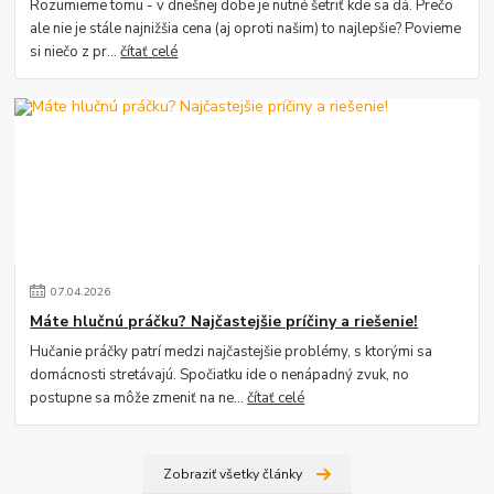
Rozumieme tomu - v dnešnej dobe je nutné šetriť kde sa dá. Prečo
ale nie je stále najnižšia cena (aj oproti našim) to najlepšie? Povieme
si niečo z pr...
čítať celé
07
.
04
.
2026
Máte hlučnú práčku? Najčastejšie príčiny a riešenie!
Hučanie práčky patrí medzi najčastejšie problémy, s ktorými sa
domácnosti stretávajú. Spočiatku ide o nenápadný zvuk, no
postupne sa môže zmeniť na ne...
čítať celé
Zobraziť všetky články