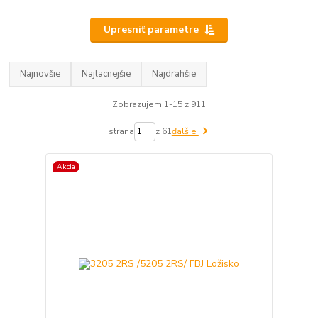
Upresniť parametre
Najnovšie
Najlacnejšie
Najdrahšie
Zobrazujem 1-15 z 911
strana
z 61
ďalšie
Akcia