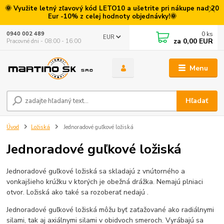
🌞 Využite letný zľavový kód LETO10 a ušetrite pri nákupe nad 20
Eur -10% z celej hodnoty objednávky!🌞
0
ks
0940 002 489
EUR
za
0,00 EUR
Pracovné dni - 08:00 - 16:00
Menu
Hľadať
Úvod
Ložiská
Jednoradové guľkové ložiská
Jednoradové guľkové ložiská
Jednoradové guľkové ložiská sa skladajú z vnútorného a
vonkajšieho krúžku v ktorých je obežná drážka. Nemajú plniaci
otvor. Ložiská ako také sa rozoberať nedajú .
Jednoradové guľkové ložiská môžu byť zaťažované ako radiálnymi
silami, tak aj axiálnymi silami v obidvoch smeroch. Vyrábajú sa