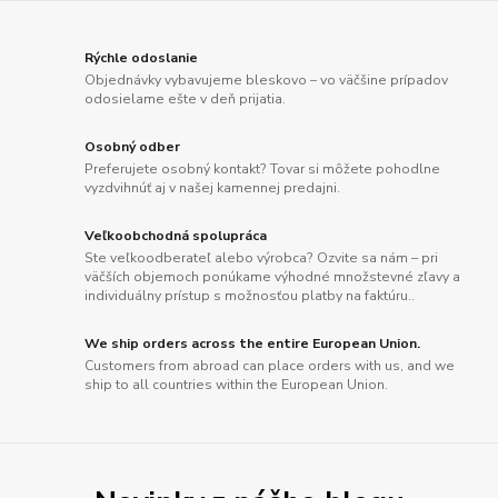
Rýchle odoslanie
Objednávky vybavujeme bleskovo – vo väčšine prípadov
odosielame ešte v deň prijatia.
Osobný odber
Preferujete osobný kontakt? Tovar si môžete pohodlne
vyzdvihnúť aj v našej kamennej predajni.
Veľkoobchodná spolupráca
Ste veľkoodberateľ alebo výrobca? Ozvite sa nám – pri
väčších objemoch ponúkame výhodné množstevné zľavy a
individuálny prístup s možnosťou platby na faktúru..
We ship orders across the entire European Union.
Customers from abroad can place orders with us, and we
ship to all countries within the European Union.