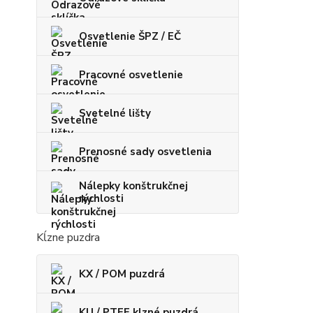
Osvetlenie ŠPZ / EČ
Pracovné osvetlenie
Svetelné lišty
Prenosné sady osvetlenia
Nálepky konštrukčnej
rýchlosti
Kĺzne puzdra
KX / POM puzdrá
KU / PTFE klzné puzdrá