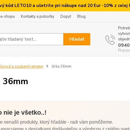
ový kód LETO10 a ušetrite pri nákupe nad 20 Eur -10% z celej
 e-shopu
Kontakty a pobočky
Dopyt
Blog
Potreb
vytvor
Hľadať
objedn
0940
Pracov
linové a ozubené remene
šírka 36mm
a 36mm
o nie je všetko..!
te nenašli produkty, ktorý hľadáte - radi vám pomôžeme.
upracujeme s desiatkami dodávateľov a výrobcov z celého svet