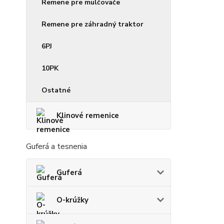
Remene pre mulčovače
Remene pre záhradný traktor
6PJ
10PK
Ostatné
Klinové remenice
Guferá a tesnenia
Guferá
O-krúžky