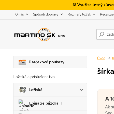
🌞 Využite letný zľav
O nás
Spôsob dopravy
Rozmery ložísk
Recenzie
Úvod
K
Darčekové poukazy
šírk
Ložiská a príslušenstvo
Ložiská
A t
Upínacie púzdra H
Ak s
Spol