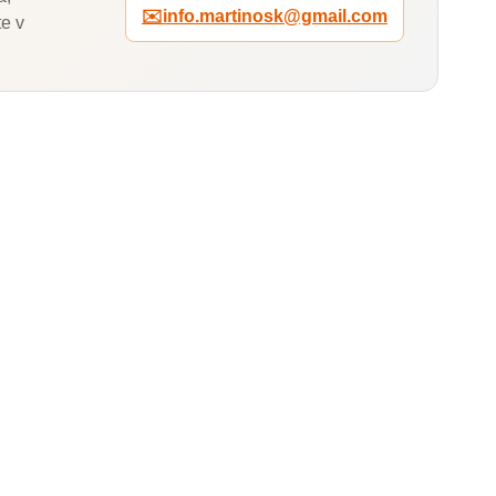
✉️
info.martinosk@gmail.com
e v