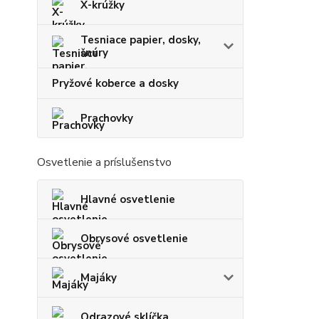
X-krúžky
Tesniace papier, dosky,
šnúry
Pryžové koberce a dosky
Prachovky
Osvetlenie a príslušenstvo
Hlavné osvetlenie
Obrysové osvetlenie
Majáky
Odrazové sklíčka