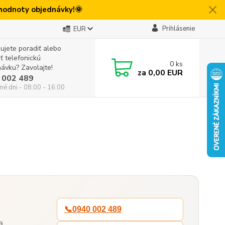
 hodnoty objednávky!🌞
Prihlásenie
EUR
ujete poradiť alebo
iť telefonickú
0
ks
ávku? Zavolajte!
za
0,00 EUR
 002 489
né dni - 08:00 - 16:00
📞
0940 002 489
a,