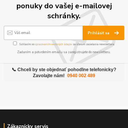
ponuky do vašej e-mailovej
schránky.
Prihlásiť sa
Súhlasím so
spracovaním osobných údajov
za účelom zasielania newslettera.
Zadaním a potvrdením emailu sa zaregistrujete do newsletteru.
📞 Chceli by ste objednať pohodlne telefonicky?
Zavolajte nám!
0940 002 489
Zákaznícky servis