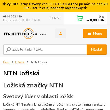
🌞 Využite letný zľavový kód LETO10 a ušetrite pri nákupe nad 20
Eur -10% z celej hodnoty objednávky!🌞
0
ks
0940 002 489
EUR
za
0,00 EUR
Pracovné dni - 08:00 - 16:00
Menu
Hľadať
Úvod
Ložiská
NTN ložiská
NTN ložiská
Ložiská značky NTN
Svetový líder v oblasti ložísk
Ložiská
NTN
patria k najväčším značkám na svete. Firma vznikla v
Japonsku a dnes pôsobí globálne. Produkty NTN sú synonymom