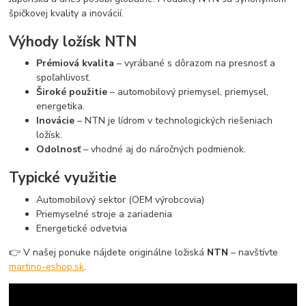
špičkovej kvality a inovácií.
Výhody ložísk NTN
Prémiová kvalita
– vyrábané s dôrazom na presnosť a
spoľahlivosť.
Široké použitie
– automobilový priemysel, priemysel,
energetika.
Inovácie
– NTN je lídrom v technologických riešeniach
ložísk.
Odolnosť
– vhodné aj do náročných podmienok.
Typické využitie
Automobilový sektor (OEM výrobcovia)
Priemyselné stroje a zariadenia
Energetické odvetvia
👉 V našej ponuke nájdete originálne ložiská
NTN
– navštívte
martino-eshop.sk
.