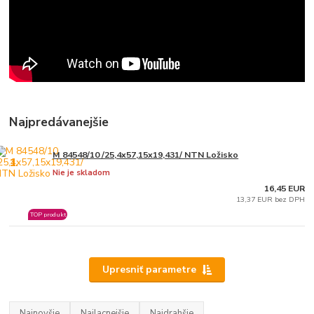
Najpredávanejšie
M 84548/10 /25,4x57,15x19,431/ NTN Ložisko
1.
Nie je skladom
16,45 EUR
13,37 EUR bez DPH
TOP produkt
Upresniť parametre
Najnovšie
Najlacnejšie
Najdrahšie