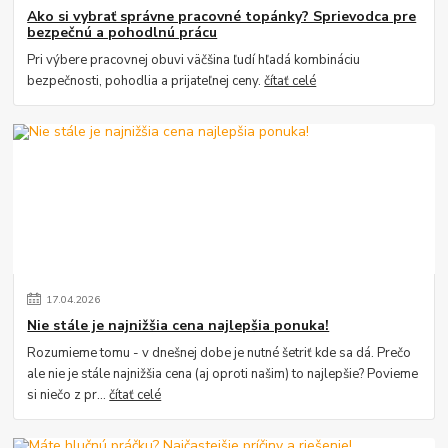
Ako si vybrať správne pracovné topánky? Sprievodca pre
bezpečnú a pohodlnú prácu
Pri výbere pracovnej obuvi väčšina ľudí hľadá kombináciu
bezpečnosti, pohodlia a prijateľnej ceny.
čítať celé
17
.
04
.
2026
Nie stále je najnižšia cena najlepšia ponuka!
Rozumieme tomu - v dnešnej dobe je nutné šetriť kde sa dá. Prečo
ale nie je stále najnižšia cena (aj oproti našim) to najlepšie? Povieme
si niečo z pr...
čítať celé