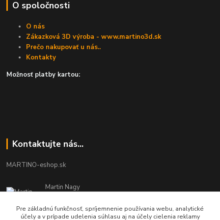
O spoločnosti
O nás
Zákazková 3D výroba - www.martino3d.sk
Prečo nakupovať u nás..
Kontakty
Možnosť platby kartou:
Kontaktujte nás...
MARTINO-eshop.sk
Martin Nagy
0940 002 489
Pracovné dni - 08:00 - 16:00
Pre základnú funkčnosť, spríjemnenie používania webu, analytické
účely a v prípade udelenia súhlasu aj na účely cielenia reklamy