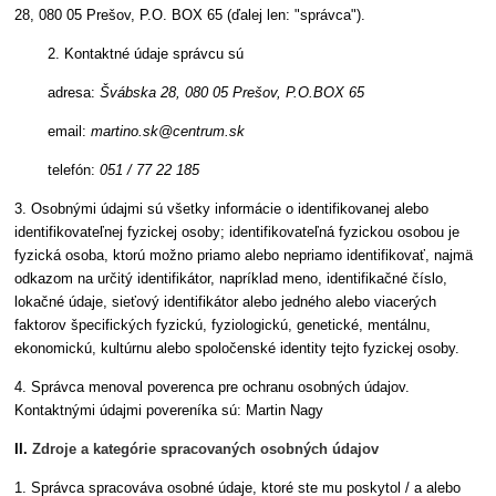
28, 080 05 Prešov, P.O. BOX 65 (ďalej len: "správca").
2. Kontaktné údaje správcu sú
adresa:
Švábska 28, 080 05 Prešov, P.O.BOX 65
email:
martino.sk@centrum.sk
telefón:
051 / 77 22 185
3. Osobnými údajmi sú všetky informácie o identifikovanej alebo
identifikovateľnej fyzickej osoby; identifikovateľná fyzickou osobou je
fyzická osoba, ktorú možno priamo alebo nepriamo identifikovať, najmä
odkazom na určitý identifikátor, napríklad meno, identifikačné číslo,
lokačné údaje, sieťový identifikátor alebo jedného alebo viacerých
faktorov špecifických fyzickú, fyziologickú, genetické, mentálnu,
ekonomickú, kultúrnu alebo spoločenské identity tejto fyzickej osoby.
4. Správca menoval poverenca pre ochranu osobných údajov.
Kontaktnými údajmi povereníka sú: Martin Nagy
II.
Zdroje a kategórie spracovaných osobných údajov
1. Správca spracováva osobné údaje, ktoré ste mu poskytol / a alebo