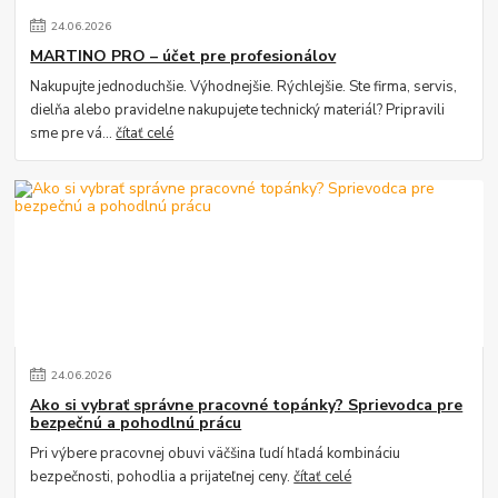
24
.
06
.
2026
MARTINO PRO – účet pre profesionálov
Nakupujte jednoduchšie. Výhodnejšie. Rýchlejšie. Ste firma, servis,
dielňa alebo pravidelne nakupujete technický materiál? Pripravili
sme pre vá...
čítať celé
24
.
06
.
2026
Ako si vybrať správne pracovné topánky? Sprievodca pre
bezpečnú a pohodlnú prácu
Pri výbere pracovnej obuvi väčšina ľudí hľadá kombináciu
bezpečnosti, pohodlia a prijateľnej ceny.
čítať celé