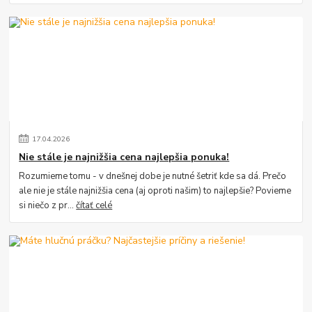
17
.
04
.
2026
Nie stále je najnižšia cena najlepšia ponuka!
Rozumieme tomu - v dnešnej dobe je nutné šetriť kde sa dá. Prečo
ale nie je stále najnižšia cena (aj oproti našim) to najlepšie? Povieme
si niečo z pr...
čítať celé