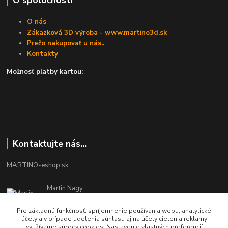
O spoločnosti
O nás
Zákazková 3D výroba - www.martino3d.sk
Prečo nakupovať u nás..
Kontakty
Možnosť platby kartou:
Kontaktujte nás...
MARTINO-eshop.sk
Martin Nagy
0940 002 489
Pracovné dni - 08:00 - 16:00
Pre základnú funkčnosť, spríjemnenie používania webu, analytické
účely a v prípade udelenia súhlasu aj na účely cielenia reklamy
využívame súbory cookies. Nastavenie vlastných preferencií