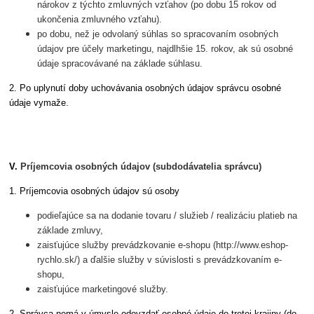
nárokov z týchto zmluvných vzťahov (po dobu 15 rokov od
ukončenia zmluvného vzťahu).
po dobu, než je odvolaný súhlas so spracovaním osobných
údajov pre účely marketingu, najdlhšie 15. rokov, ak sú osobné
údaje spracovávané na základe súhlasu.
2. Po uplynutí doby uchovávania osobných údajov správcu osobné
údaje vymaže.
V.
Príjemcovia osobných údajov (subdodávatelia správcu)
1. Príjemcovia osobných údajov sú osoby
podieľajúce sa na dodanie tovaru / služieb / realizáciu platieb na
základe zmluvy,
zaisťujúce služby prevádzkovanie e-shopu (http://www.eshop-
rychlo.sk/) a ďalšie služby v súvislosti s prevádzkovaním e-
shopu,
zaisťujúce marketingové služby.
2. Správca nemá v úmysle odovzdať osobné údaje do tretej krajiny (do