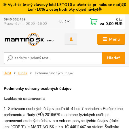
🌞 Využite letný zľavový kód LETO10 a ušetrite pri nákupe nad 20
Eur -10% z celej hodnoty objednávky!🌞
0
ks
0940 002 489
EUR
za
0,00 EUR
Pracovné dni - 08:00 - 16:00
Menu
Hľadať
Úvod
O nás
Ochrana osobných údajov
Podmienky ochrany osobných údajov
I.základné ustanovenia
1. Správcom osobných údajov podľa čl. 4 bod 7 nariadenia Európskeho
parlamentu a Rady (EÚ) 2016/679 o ochrane fyzických osôb pri
spracovaní osobných údajov a o voľnom pohybe týchto údajov (ďalej
len: "GDPR") je MARTINO SK s.r.o. IČ 44611447 so sídlom Švábska