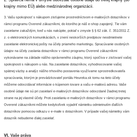
krajiny mimo EÚ) alebo medzinárodnej organizácii.
3. Vašu spokojnosť s nákupom zisťujeme prostredníctvom e-mailových dotazníkov v
rámci programu Overené zákazníkmi, do ktorého je náš e-shop zapojený. Tie vám
zasielame zakaždým, keď u nás nakúpite, pokiaľ v zmysle § § 62 zák. č. 351/2011 Z.
z. o elektronických komunikáciách, v znení neskorších predpisov neodmietnete
zasielanie elektronickej pošty na účely priameho marketingu. Spracúvanie osobných
údajov na účely zaslania dotazníkov v rámci programu Overené zákazníkmi
vykonávame na základe nášho oprávneného záujmu, ktorý spočíva v zisťovaní vašej
spokojnosti s nákupom u nás. Na zasielanie dotazníkov, vyhodnocovanie vašej
spätnej väzby a analýz nášho trhového postavenia využívame sprostredkovateľa
spracúvania, ktorým je prevádzkovateľ portálu Heureka.sk tomu na tieto účely
môžeme odovzdávať informácie o kúpenom tovare a vašu e-mailovú adresu. Vaše
osobné údaje nie sú pri zasielaní e-mailových dotazníkov odovzdané žiadnej tretej
strane na jej vlastné účely. Proti zasielaniu e-mailových dotazníkov v rámci programu
Overené zákazníkmi môžete kedykoľvek vyjadriť námietku odmietnutím ďalších
dotazníkov pomocou odkazu v e-maile s dotazníkom. V prípade vašej námietky vám
dotazník nebudeme ďalej zasielať.
VI.
Vaše práva