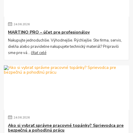
24
.
06
.
2026
MARTINO PRO – účet pre profesionálov
Nakupujte jednoduchšie. Výhodnejšie. Rýchlejšie. Ste firma, servis,
dielňa alebo pravidelne nakupujete technický materiál? Pripravili
sme pre vá...
čítať celé
24
.
06
.
2026
Ako si vybrať správne pracovné topánky? Sprievodca pre
bezpečnú a pohodlnú prácu