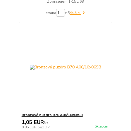
Zobrazujem 1-15 z 68
strana
z 5
ďalšie
Bronzové puzdro B70 A06/10x06SB
1,05 EUR
/
ks
Skladom
0,85 EUR
bez DPH