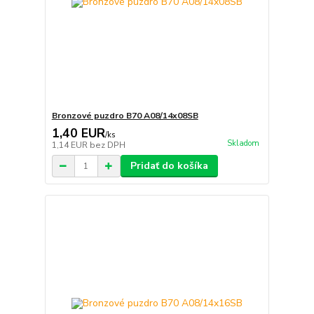
Bronzové puzdro B70 A08/14x08SB
1,40 EUR
/
ks
Skladom
1,14 EUR
bez DPH
Pridať do košíka