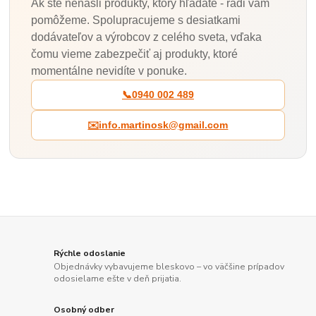
Ak ste nenašli produkty, ktorý hľadáte - radi vám
pomôžeme. Spolupracujeme s desiatkami
dodávateľov a výrobcov z celého sveta, vďaka
čomu vieme zabezpečiť aj produkty, ktoré
momentálne nevidíte v ponuke.
📞
0940 002 489
✉️
info.martinosk@gmail.com
Rýchle odoslanie
Objednávky vybavujeme bleskovo – vo väčšine prípadov
odosielame ešte v deň prijatia.
Osobný odber