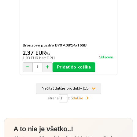
Bronzové puzdro B70 A08/14x16SB
2,37 EUR
/
ks
Skladom
1,93 EUR
bez DPH
Pridať do košíka
Načítať ďalšie produkty (15)
strana
z 5
ďalšie
A to nie je všetko..!