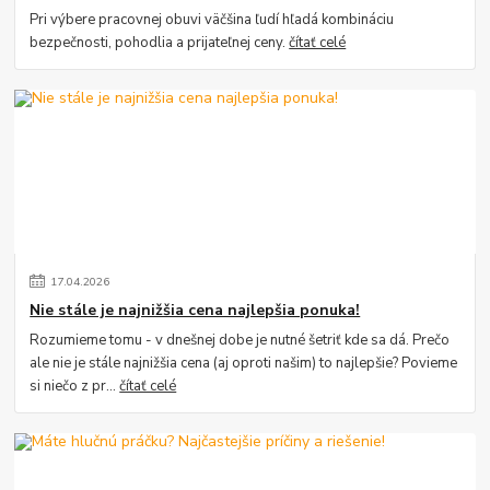
Pri výbere pracovnej obuvi väčšina ľudí hľadá kombináciu
bezpečnosti, pohodlia a prijateľnej ceny.
čítať celé
17
.
04
.
2026
Nie stále je najnižšia cena najlepšia ponuka!
Rozumieme tomu - v dnešnej dobe je nutné šetriť kde sa dá. Prečo
ale nie je stále najnižšia cena (aj oproti našim) to najlepšie? Povieme
si niečo z pr...
čítať celé