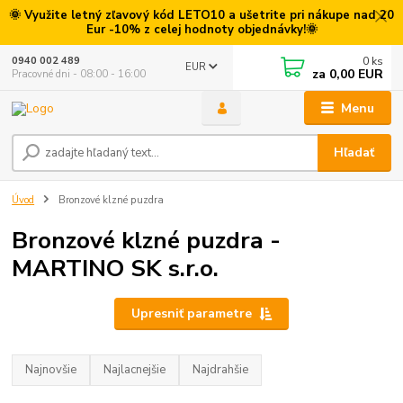
🌞 Využite letný zľavový kód LETO10 a ušetrite pri nákupe nad 20
Eur -10% z celej hodnoty objednávky!🌞
0
ks
0940 002 489
EUR
za
0,00 EUR
Pracovné dni - 08:00 - 16:00
Menu
Hľadať
Úvod
Bronzové klzné puzdra
Bronzové klzné puzdra -
MARTINO SK s.r.o.
Upresniť parametre
Najnovšie
Najlacnejšie
Najdrahšie