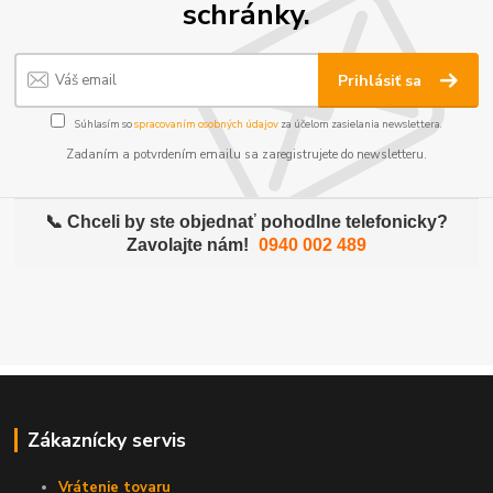
schránky.
Prihlásiť sa
Súhlasím so
spracovaním osobných údajov
za účelom zasielania newslettera.
Zadaním a potvrdením emailu sa zaregistrujete do newsletteru.
📞 Chceli by ste objednať pohodlne telefonicky?
Zavolajte nám!
0940 002 489
Zákaznícky servis
Vrátenie tovaru