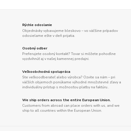
Rýchle odoslanie
Objednávky vybavujeme bleskovo – vo väčšine prípadov
odosielame ešte v deň prijatia.
Osobný odber
Preferujete osobný kontakt? Tovar si môžete pohodlne
vyzdvihnúť aj v našej kamennej predajni.
Veľkoobchodná spolupráca
Ste veľkoodberateľ alebo výrobca? Ozvite sa nám – pri
väčších objemoch ponúkame výhodné množstevné zľavy a
individuálny prístup s možnosťou platby na faktúru..
We ship orders across the entire European Union.
Customers from abroad can place orders with us, and we
ship to all countries within the European Union.