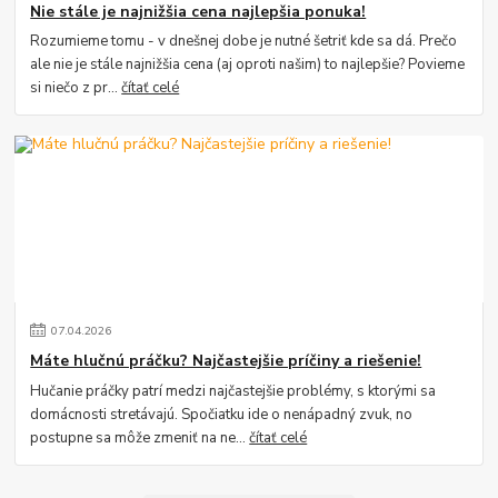
Nie stále je najnižšia cena najlepšia ponuka!
Rozumieme tomu - v dnešnej dobe je nutné šetriť kde sa dá. Prečo
ale nie je stále najnižšia cena (aj oproti našim) to najlepšie? Povieme
si niečo z pr...
čítať celé
07
.
04
.
2026
Máte hlučnú práčku? Najčastejšie príčiny a riešenie!
Hučanie práčky patrí medzi najčastejšie problémy, s ktorými sa
domácnosti stretávajú. Spočiatku ide o nenápadný zvuk, no
postupne sa môže zmeniť na ne...
čítať celé