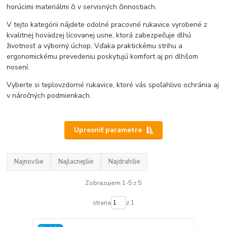
horúcimi materiálmi či v servisných činnostiach.
V tejto kategórii nájdete odolné pracovné rukavice vyrobené z
kvalitnej hovädzej lícovanej usne, ktorá zabezpečuje dlhú
životnosť a výborný úchop. Vďaka praktickému strihu a
ergonomickému prevedeniu poskytujú komfort aj pri dlhšom
nosení.
Vyberte si teplovzdorné rukavice, ktoré vás spoľahlivo ochránia aj
v náročných podmienkach.
Upresniť parametre
Najnovšie
Najlacnejšie
Najdrahšie
Zobrazujem 1-5 z 5
strana
z 1