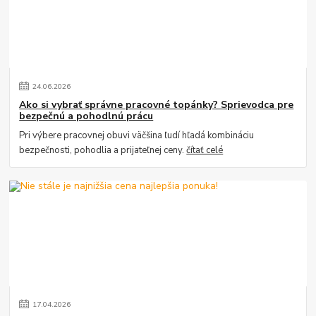
24
.
06
.
2026
Ako si vybrať správne pracovné topánky? Sprievodca pre
bezpečnú a pohodlnú prácu
Pri výbere pracovnej obuvi väčšina ľudí hľadá kombináciu
bezpečnosti, pohodlia a prijateľnej ceny.
čítať celé
17
.
04
.
2026