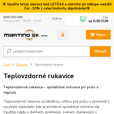
🌞 Využite letný zľavový kód LETO10 a ušetrite pri nákupe nad 20
Eur -10% z celej hodnoty objednávky!🌞
0
ks
0940 002 489
EUR
za
0,00 EUR
Pracovné dni - 08:00 - 16:00
Menu
Hľadať
Úvod
Rukavice
Teplovzdorné rukavice
Teplovzdorné rukavice
Teplovzdorné rukavice – spoľahlivá ochrana pri práci s
teplom
Teplovzdorné rukavice sú ideálnou voľbou pre prácu v prostredí s
vysokými teplotami, kde je potrebná spoľahlivá ochrana rúk.
Využitie nájdu v dielňach, priemysle, zváraní, manipulácii s