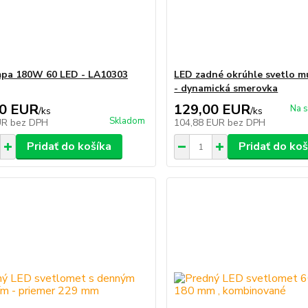
pa 180W 60 LED - LA10303
LED zadné okrúhle svetlo m
- dynamická smerovka
00 EUR
129,00 EUR
Na s
/
ks
/
ks
Skladom
UR
bez DPH
104,88 EUR
bez DPH
Pridať do košíka
Pridať do koš