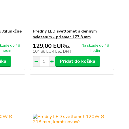
ultifunkčné
Predný LED svetlomet s denným
svietením - priemer 177,8 mm
129,00 EUR
klade do 48
Na sklade do 48
/
ks
hodín
hodín
104,88 EUR
bez DPH
íka
Pridať do košíka