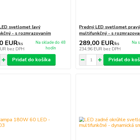
LED svetlomet ľavý
Predný LED svetlomet prav
nkčný - s rozmrazovaním
multifunkčný - s rozmrazov
00 EUR
289,00 EUR
Na sklade do 48
Na s
/
ks
/
ks
hodín
EUR
bez DPH
234,96 EUR
bez DPH
Pridať do košíka
Pridať do koš