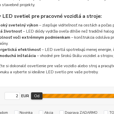
o stavebné projekty.
 LED svetiel pre pracovné vozidlá a stroje:
oký svetelný výkon
– zlepšuje viditeľnosť na cestách a počas 
á životnosť
– LED diódy vydržia oveľa dlhšie než tradičné halog
olnosť voči extrémnym podmienkam
– konštrukcia odoláva pr
ióny.
rgetická efektívnosť
– LED svetlá spotrebujú menej energie, č
noduchá inštalácia
– vhodné pre širokú škálu vozidiel a strojo
e si dokonalé osvetlenie pre vaše vozidlo alebo stroj a pracujte
onuku a vyberte si ideálne LED svetlo pre vaše potreby.
EUR
Od
adom
Novinka
Akcia
Doprava ZADARMO
TO