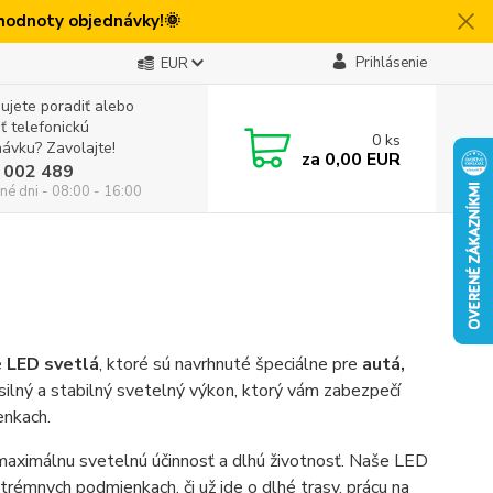
 hodnoty objednávky!🌞
Prihlásenie
EUR
ujete poradiť alebo
iť telefonickú
0
ks
ávku? Zavolajte!
za
0,00 EUR
 002 489
né dni - 08:00 - 16:00
é
LED svetlá
, ktoré sú navrhnuté špeciálne pre
autá,
 silný a stabilný svetelný výkon, ktorý vám zabezpečí
enkach.
 maximálnu svetelnú účinnosť a dlhú životnosť. Naše LED
rémnych podmienkach, či už ide o dlhé trasy, prácu na