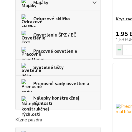
Majáky
Odrazové sklíčka
Kryt za
1,95 
Osvetlenie ŠPZ / EČ
1,59 EU
Pracovné osvetlenie
Svetelné lišty
Prenosné sady osvetlenia
Nálepky konštrukčnej
rýchlosti
Kĺzne puzdra