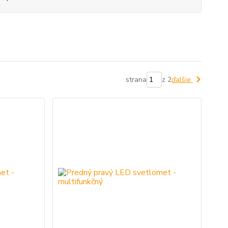
strana
z 2
ďalšie