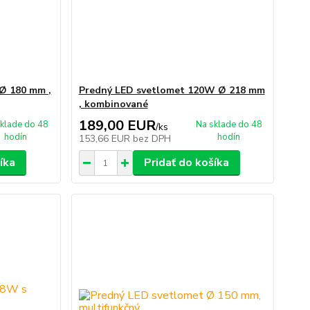
Ø 180 mm ,
Predný LED svetlomet 120W Ø 218 mm
, kombinované
189,00 EUR
klade do 48
Na sklade do 48
/
ks
hodín
hodín
153,66 EUR
bez DPH
íka
Pridať do košíka