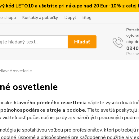
ový kód LETO10 a ušetrite pri nákupe nad 20 Eur -10% z celej
 e-shopu
Kontakty a pobočky
Dopyt
Blog
Potreb
vytvor
Hľadať
objedn
0940
Pracov
lavné osvetlenie
né osvetlenie
ponuke
hlavného predného osvetlenia
nájdete vysoko kvalitn
 poľnohospodárske stroje a podobe
. Tieto svetlá poskytujú
 viditeľnosť počas nočnej jazdy aj v náročných pracovných podmi
ológia je spoľahlivou voľbou pre profesionálov, ktorí potrebujú
 odolné, úsporné a prispôsobené pre každodenné použitie aj v ext