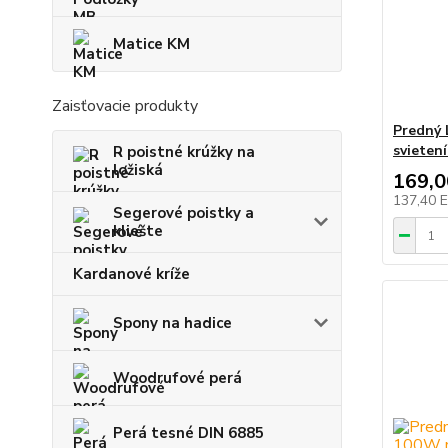
Matice KM
Zaisťovacie produkty
Predný 
svieten
R poistné krúžky na
ložiská
169,
137,40 
Segerové poistky a
kliešte
Kardanové kríže
Spony na hadice
Woodrufové perá
Perá tesné DIN 6885