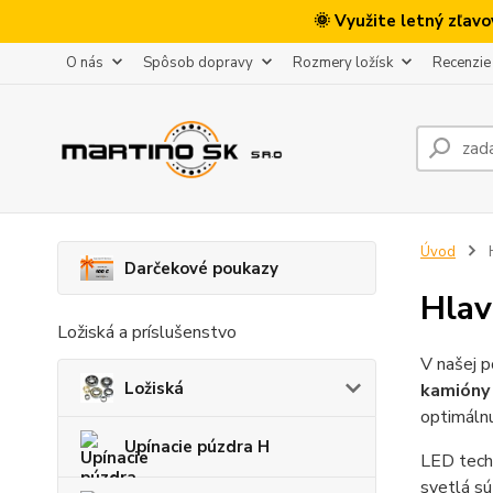
🌞 Využite letný zľav
O nás
Spôsob dopravy
Rozmery ložísk
Recenzie
Úvod
H
Darčekové poukazy
Hlav
Ložiská a príslušenstvo
V našej 
Ložiská
kamióny
optimálnu
Upínacie púzdra H
LED techn
svetlá sú