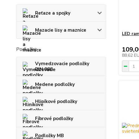
Reťaze a spojky
Mazacie lisy a maznice
LED ram
109,
Podložky
88,62 E
Vymedzovacie podložky
DIN 988
Medene podložky
Hliníkové podložky
Fíbrové podložky
Podložky MB