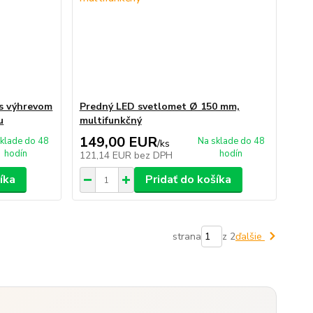
s výhrevom
Predný LED svetlomet Ø 150 mm,
u
multifunkčný
149,00 EUR
klade do 48
Na sklade do 48
/
ks
hodín
hodín
121,14 EUR
bez DPH
íka
Pridať do košíka
strana
z 2
ďalšie