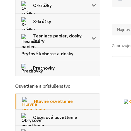
O-krúžky
X-krúžky
Najnov
Tesniace papier, dosky,
šnúry
Zobrazuje
Pryžové koberce a dosky
Prachovky
Osvetlenie a príslušenstvo
Hlavné osvetlenie
Obrysové osvetlenie