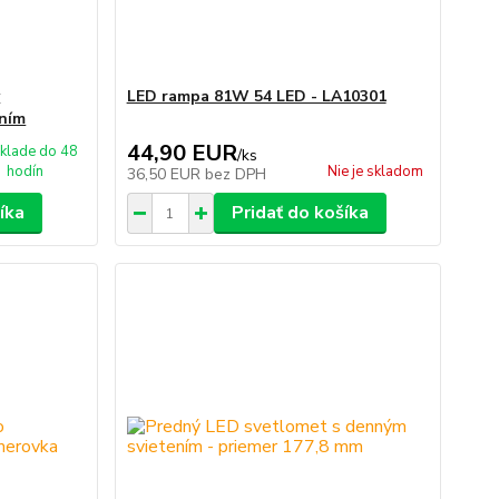
ý
LED rampa 81W 54 LED - LA10301
aním
44,90 EUR
klade do 48
/
ks
hodín
Nie je skladom
36,50 EUR
bez DPH
íka
Pridať do košíka