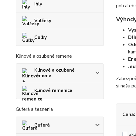
Ihly
poli aleb
Výhody
Valčeky
Vys
Dlh
Guľky
Od
kam
Klinové a ozubené remene
Ene
Jed
Klinové a ozubené
remene
Zabezpečt
si našu p
Klinové remenice
Guferá a tesnenia
Cena:
Guferá
Skl