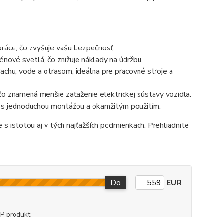
práce, čo zvyšuje vašu bezpečnosť.
énové svetlá, čo znižuje náklady na údržbu.
achu, vode a otrasom, ideálna pre pracovné stroje a
o znamená menšie zaťaženie elektrickej sústavy vozidla.
v, s jednoduchou montážou a okamžitým použitím.
 s istotou aj v tých najťažších podmienkach. Prehliadnite
Do
EUR
P produkt