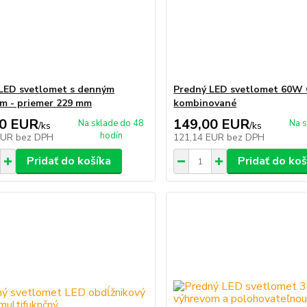
LED svetlomet s denným
Predný LED svetlomet 60W 
ím - priemer 229 mm
kombinované
00 EUR
149,00 EUR
Na sklade do 48
Na s
/
ks
/
ks
hodín
EUR
bez DPH
121,14 EUR
bez DPH
Pridať do košíka
Pridať do koš