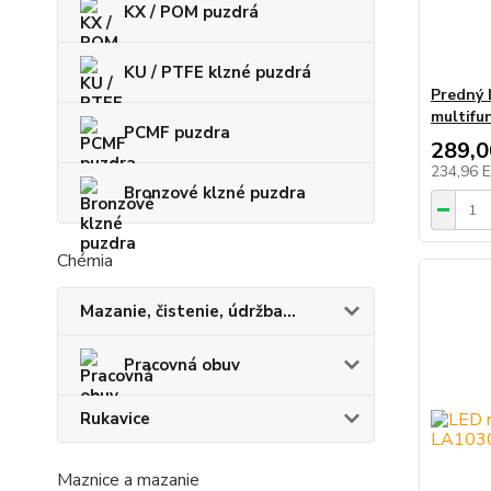
KX / POM puzdrá
KU / PTFE klzné puzdrá
Predný 
multifu
PCMF puzdra
289,
234,96 
Bronzové klzné puzdra
Chémia
Mazanie, čistenie, údržba...
Pracovná obuv
Rukavice
Maznice a mazanie