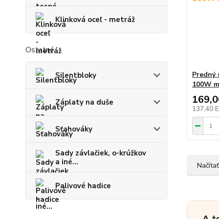
Klinková oceľ - metráž
Ostatné
Predný 
Silentbloky
100W mu
169,
Záplaty na duše
137,40 
Sťahováky
Sady závlačiek, o-krúžkov
a iné...
Načítať
Palivové hadice