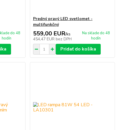
Predný pravý LED svetlomet -
multifunkčný
559,00 EUR
klade do 48
Na sklade do 48
/
ks
hodín
hodín
454,47 EUR
bez DPH
íka
Pridať do košíka