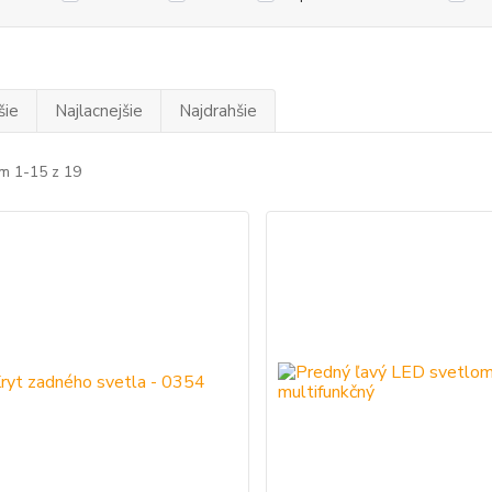
šie
Najlacnejšie
Najdrahšie
m 1-15 z 19