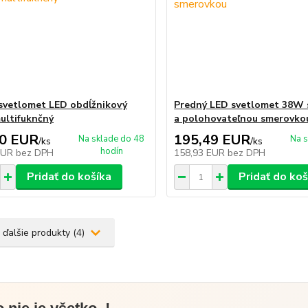
svetlomet LED obdĺžnikový
Predný LED svetlomet 38W 
ltifuknčný
a polohovateľnou smerovko
00 EUR
195,49 EUR
Na sklade do 48
Na s
/
ks
/
ks
hodín
EUR
bez DPH
158,93 EUR
bez DPH
Pridať do košíka
Pridať do koš
 ďalšie produkty (4)