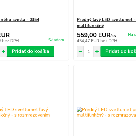
dného svetla - 0354
Predný ľavý LED svetlomet -
multifunkčný
EUR
559,00 EUR
Na s
/
ks
Skladom
R
bez DPH
454,47 EUR
bez DPH
Pridať do košíka
Pridať do koš