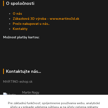
O spoločnosti
O nás
Zákazková 3D výroba - www.martino3d.sk
Prečo nakupovať u nás..
Kontakty
Možnosť platby kartou:
Kontaktujte nás...
MARTINO-eshop.sk
Martin Nagy
0940 002 489
Pracovné dni - 08:00 - 16:00
Pre základnú funkčnosť, spríjemnenie používania webu, analytické
účely a v prípade udelenia súhlasu aj na účely cielenia reklamy