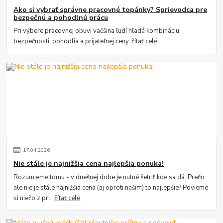
Ako si vybrať správne pracovné topánky? Sprievodca pre
bezpečnú a pohodlnú prácu
Pri výbere pracovnej obuvi väčšina ľudí hľadá kombináciu
bezpečnosti, pohodlia a prijateľnej ceny.
čítať celé
17
.
04
.
2026
Nie stále je najnižšia cena najlepšia ponuka!
Rozumieme tomu - v dnešnej dobe je nutné šetriť kde sa dá. Prečo
ale nie je stále najnižšia cena (aj oproti našim) to najlepšie? Povieme
si niečo z pr...
čítať celé