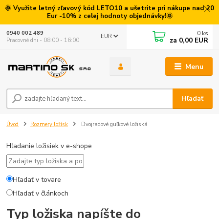
🌞 Využite letný zľavový kód LETO10 a ušetrite pri nákupe nad 20
Eur -10% z celej hodnoty objednávky!🌞
0
ks
0940 002 489
EUR
za
0,00 EUR
Pracovné dni - 08:00 - 16:00
Menu
Hľadať
Úvod
Rozmery ložísk
Dvojradové guľkové ložiská
Hľadanie ložisiek v e-shope
Hľadať v tovare
Hľadať v článkoch
Typ ložiska napíšte do