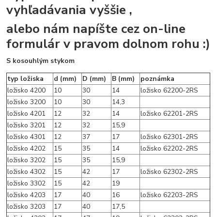
vyhľadávania vyššie ,
alebo nám napíšte cez on-line
formulár v pravom dolnom rohu :)
S kosouhlým stykom
typ ložiska
d (mm)
D (mm)
B (mm)
poznámka
ložisko 4200
10
30
14
ložisko 62200-2RS
ložisko 3200
10
30
14,3
ložisko 4201
12
32
14
ložisko 62201-2RS
ložisko 3201
12
32
15,9
ložisko 4301
12
37
17
ložisko 62301-2RS
ložisko 4202
15
35
14
ložisko 62202-2RS
ložisko 3202
15
35
15,9
ložisko 4302
15
42
17
ložisko 62302-2RS
ložisko 3302
15
42
19
ložisko 4203
17
40
16
ložisko 62203-2RS
ložisko 3203
17
40
17,5