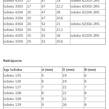
ložisko 4303
17
47
19
ložisko 62303-2RS
ložisko 3303
17
47
22,2
ložisko 63303-2RS
ložisko 4204
20
47
18
ložisko 62204-2RS
ložisko 3204
20
47
20,6
ložisko 4304
20
52
21
ložisko 62304-2RS
ložisko 3304
20
52
22,2
ložisko 4205
25
52
18
ložisko 62205-2RS
ložisko 3205
25
52
20,6
Naklápacie:
typ ložiska
d (mm)
D (mm)
B (mm)
ložisko 135
5
19
6
ložisko 126
6
19
6
ložisko 127
7
22
7
ložisko 108
8
22
8
ložisko 109
9
22
7
ložisko 129
9
26
8