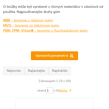
O-krúžky môže byť vyrobené z rôznych materiálov v závislosti od
použitia. Najpoužívanejšie druhy gúm:
NBR
- tesnenie z nitrilovej gumy
MVQ
- tesnenie zo silikónovej gumy
FKM, FPM, Viton®
- tesnenie z fluorkaučukovej gumy
Upresniť parametre
Najnovšie
Najlacnejšie
Najdrahšie
Zobrazujem 1-15 z 150
strana
z 10
ďalšie