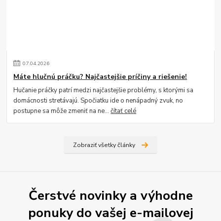
07
.
04
.
2026
Máte hlučnú práčku? Najčastejšie príčiny a riešenie!
Hučanie práčky patrí medzi najčastejšie problémy, s ktorými sa
domácnosti stretávajú. Spočiatku ide o nenápadný zvuk, no
postupne sa môže zmeniť na ne...
čítať celé
Zobraziť všetky články
Čerstvé novinky a výhodne
ponuky do vašej e-mailovej