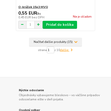
O-krúžok 15x3 MVQ
0,55 EUR
/
ks
Nie je skladom
0,45 EUR
bez DPH
Pridať do košíka
Načítať ďalšie produkty (15)
strana
z 10
ďalšie
Rýchle odoslanie
Objednávky vybavujeme bleskovo – vo väčšine prípadov
odosielame ešte v deň prijatia.
Osobný odber