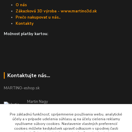
O nás
Zákazková 3D výroba - www.martino3d.sk
Prečo nakupovať u nás..
Kontakty
Možnosť platby kartou:
Kontaktujte nás...
MARTINO-eshop.sk
Martin Nagy
0940 002 489
Pracovné dni - 08:00 - 16:00
Pre základnú funkčnosť, spríjemnenie používania webu, analytické
účely a v prípade udelenia súhlasu aj na účely cielenia reklamy
využívame súbory cookies. Nastavenie vlastných preferencií
info.martinosk@gmail.com
cookies môžete kedykoľvek upraviť odkazom v spodnej časti