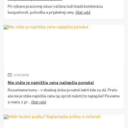
Pri výbere pracovnej obuvi väčšina ľudí hľadá kombináciu
bezpečnosti, pohodlia a prijateľnej ceny.
čítať celé
17
.
04
.
2026
Nie stále je najnižšia cena najlepšia ponuka!
Rozumieme tomu - v dnešnej dobe je nutné šetriť kde sa dá. Prečo
ale nie je stále najnižšia cena (aj oproti našim) to najlepšie? Povieme
si niečo z pr...
čítať celé