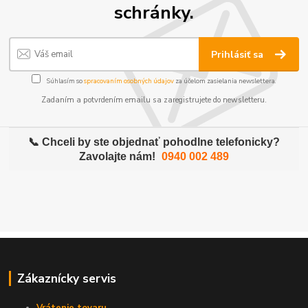
schránky.
Prihlásiť sa
Súhlasím so
spracovaním osobných údajov
za účelom zasielania newslettera.
Zadaním a potvrdením emailu sa zaregistrujete do newsletteru.
📞 Chceli by ste objednať pohodlne telefonicky?
Zavolajte nám!
0940 002 489
Zákaznícky servis
Vrátenie tovaru