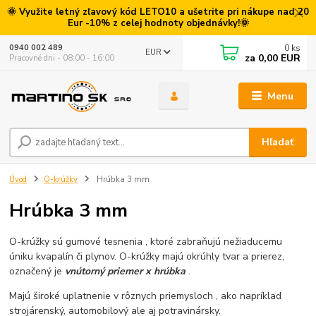
🌞 Využite letný zľavový kód LETO10 a ušetrite pri nákupe nad 20
Eur -10% z celej hodnoty objednávky!🌞
0
ks
0940 002 489
EUR
za
0,00 EUR
Pracovné dni - 08:00 - 16:00
Menu
Hľadať
Úvod
O-krúžky
Hrúbka 3 mm
Hrúbka 3 mm
O-krúžky sú gumové tesnenia , ktoré zabraňujú nežiaducemu
úniku kvapalín či plynov. O-krúžky majú okrúhly tvar a prierez,
označený je
vnútorný priemer x hrúbka
.
Majú široké uplatnenie v rôznych priemysloch , ako napríklad
strojárenský, automobilový ale aj potravinársky.