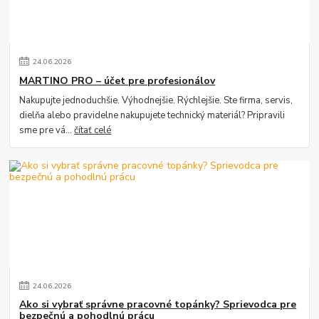
24
.
06
.
2026
MARTINO PRO – účet pre profesionálov
Nakupujte jednoduchšie. Výhodnejšie. Rýchlejšie. Ste firma, servis,
dielňa alebo pravidelne nakupujete technický materiál? Pripravili
sme pre vá...
čítať celé
24
.
06
.
2026
Ako si vybrať správne pracovné topánky? Sprievodca pre
bezpečnú a pohodlnú prácu