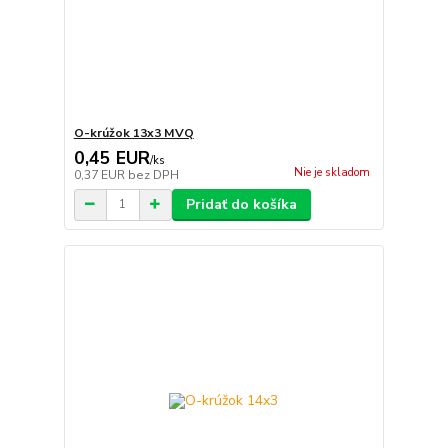
O-krúžok 13x3 MVQ
0,45 EUR
/
ks
Nie je skladom
0,37 EUR
bez DPH
Pridať do košíka