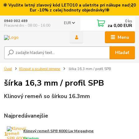
🌞 Využite letný zľavový kód LETO10 a ušetrite pri nákupe nad 20
Eur -10% z celej hodnoty objednávky!🌞
0
ks
0940 002 489
EUR
za
0,00 EUR
Pracovné dni - 08:00 - 16:00
Menu
Hľadať
Úvod
Klinové a ozubené remene
šírka 16,3 mm / profil SPB
šírka 16,3 mm / profil SPB
Klinový remeň so šírkou 16.3mm
Najpredávanejšie
Klinový remeň SPB 6000 Lw Megadyne
1.
Skladom