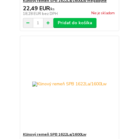
Klinový remeň SPB 1622La/1600Lw Megadyne
22,49 EUR
/
ks
Nie je skladom
18,28 EUR
bez DPH
Pridať do košíka
Klinový remeň SPB 1622La/1600Lw