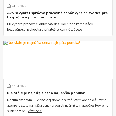
24
.
06
.
2026
Ako si vybrať správne pracovné topánky? Sprievodca pre
bezpečnú a pohodlnú prácu
Pri výbere pracovnej obuvi väčšina ľudí hľadá kombináciu
bezpečnosti, pohodlia a prijateľnej ceny.
čítať celé
17
.
04
.
2026
Nie stále je najnižšia cena najlepšia ponuka!
Rozumieme tomu - v dnešnej dobe je nutné šetriť kde sa dá. Prečo
ale nie je stále najnižšia cena (aj oproti našim) to najlepšie? Povieme
si niečo z pr...
čítať celé