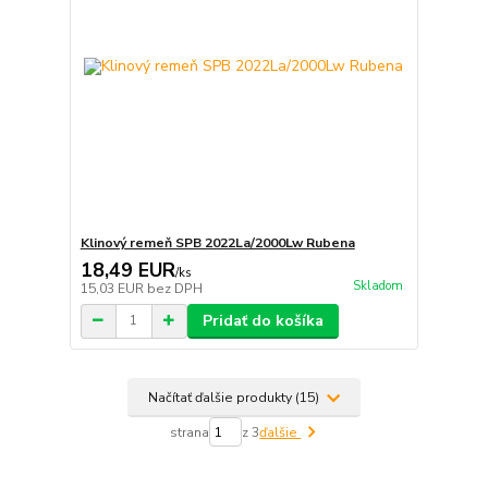
Klinový remeň SPB 2022La/2000Lw Rubena
18,49 EUR
/
ks
Skladom
15,03 EUR
bez DPH
Pridať do košíka
Načítať ďalšie produkty (15)
strana
z 3
ďalšie