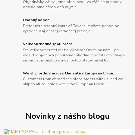
Objednávky vybavujeme bleskovo – vo väčšine prípadov
odosielame ešte v deň prijatia.
Osobný odber
Preferujete osobný kontakt? Tovar si môžete pohodlne
vyzdvihnúť aj v našej kamennej predajni.
Veľkoobchodná spolupráca
Ste veľkoodberateľ alebo výrobca? Ozvite sa nám – pri
väčších objemoch ponúkame výhodné množstevné zľavy a
individuálny prístup s možnosťou platby na faktúru..
We ship orders across the entire European Union.
Customers from abroad can place orders with us, and we
ship to all countries within the European Union.
Novinky z nášho blogu