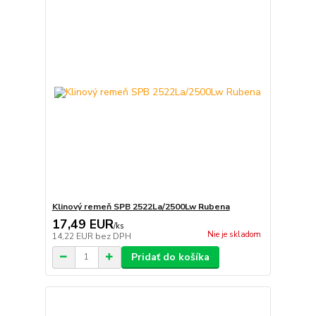
Klinový remeň SPB 2522La/2500Lw Rubena
17,49 EUR
/
ks
Nie je skladom
14,22 EUR
bez DPH
Pridať do košíka