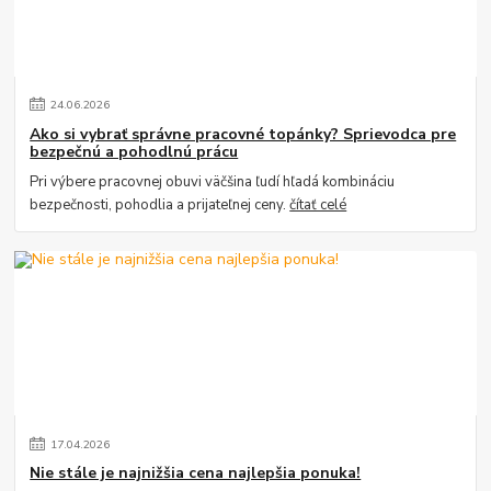
24
.
06
.
2026
Ako si vybrať správne pracovné topánky? Sprievodca pre
bezpečnú a pohodlnú prácu
Pri výbere pracovnej obuvi väčšina ľudí hľadá kombináciu
bezpečnosti, pohodlia a prijateľnej ceny.
čítať celé
17
.
04
.
2026
Nie stále je najnižšia cena najlepšia ponuka!