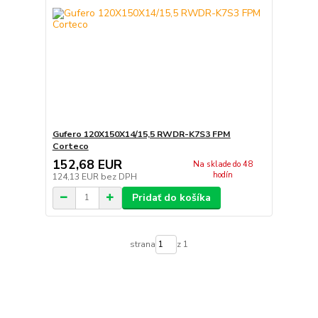
Gufero 120X150X14/15,5 RWDR-K7S3 FPM
Corteco
152,68 EUR
Na sklade do 48
hodín
124,13 EUR
bez DPH
Pridať do košíka
strana
z 1