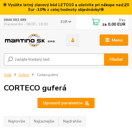
🌞 Využite letný zľavový kód LETO10 a ušetrite pri nákupe nad 20
Eur -10% z celej hodnoty objednávky!🌞
0
ks
0940 002 489
EUR
za
0,00 EUR
Pracovné dni - 08:00 - 16:00
Menu
Hľadať
Úvod
Guferá
Corteco guferá
CORTECO guferá
Upresniť parametre
Najnovšie
Najlacnejšie
Najdrahšie