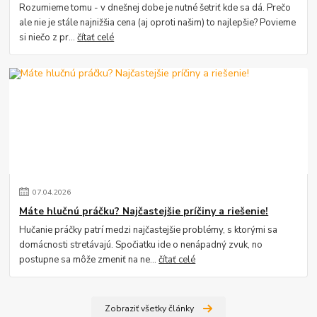
Rozumieme tomu - v dnešnej dobe je nutné šetriť kde sa dá. Prečo
ale nie je stále najnižšia cena (aj oproti našim) to najlepšie? Povieme
si niečo z pr...
čítať celé
07
.
04
.
2026
Máte hlučnú práčku? Najčastejšie príčiny a riešenie!
Hučanie práčky patrí medzi najčastejšie problémy, s ktorými sa
domácnosti stretávajú. Spočiatku ide o nenápadný zvuk, no
postupne sa môže zmeniť na ne...
čítať celé
Zobraziť všetky články