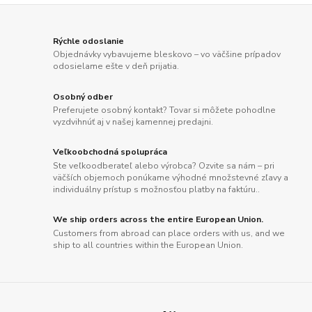
Rýchle odoslanie
Objednávky vybavujeme bleskovo – vo väčšine prípadov
odosielame ešte v deň prijatia.
Osobný odber
Preferujete osobný kontakt? Tovar si môžete pohodlne
vyzdvihnúť aj v našej kamennej predajni.
Veľkoobchodná spolupráca
Ste veľkoodberateľ alebo výrobca? Ozvite sa nám – pri
väčších objemoch ponúkame výhodné množstevné zľavy a
individuálny prístup s možnosťou platby na faktúru..
We ship orders across the entire European Union.
Customers from abroad can place orders with us, and we
ship to all countries within the European Union.