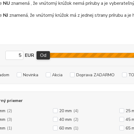
ie
NU
znamená , že vnútorný krúžok nemá príruby a je vyberateľný
ie
NJ
znamená, že vnútorný krúžok má z jednej strany prírubu a je 
EUR
Od
adom
Novinka
Akcia
Doprava ZADARMO
TO
rný priemer
 mm
(2)
20 mm
(4)
25 
 mm
(3)
40 mm
(2)
45 
 mm
(1)
60 mm
(1)
65 