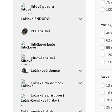
75
Ihlové puzdrá
10
Ložiská ENDURO
Vonkaj
PLC ložiská
40
62
Ihličkové koše
85
12
Kĺbové ložiská
15
Ložiskové domce
Šírka
Ložiská do domcov
12
16
Ložiská s prírubou (
20
kosačky / fúriky )
25
Celá ponuka ložísk