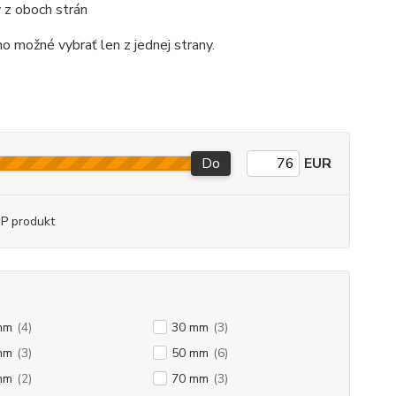
 z oboch strán
ho možné vybrať len z jednej strany.
Do
EUR
P produkt
mm
(4)
30 mm
(3)
mm
(3)
50 mm
(6)
mm
(2)
70 mm
(3)