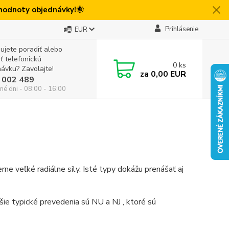
 hodnoty objednávky!🌞
Prihlásenie
EUR
ujete poradiť alebo
iť telefonickú
0
ks
ávku? Zavolajte!
za
0,00 EUR
 002 489
né dni - 08:00 - 16:00
e veľké radiálne sily. Isté typy dokážu prenášať aj
šie typické prevedenia sú NU a NJ , ktoré sú