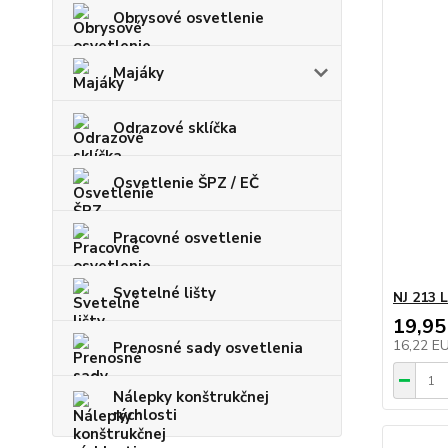
Obrysové osvetlenie
Majáky
Odrazové sklíčka
Osvetlenie ŠPZ / EČ
Pracovné osvetlenie
Svetelné lišty
NJ 213 
19,95
16,22 E
Prenosné sady osvetlenia
Nálepky konštrukčnej
rýchlosti