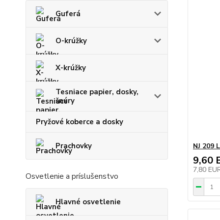
Guferá
O-krúžky
X-krúžky
Tesniace papier, dosky,
šnúry
Pryžové koberce a dosky
Prachovky
NJ 209 
9,60 
7,80 EU
Osvetlenie a príslušenstvo
Hlavné osvetlenie