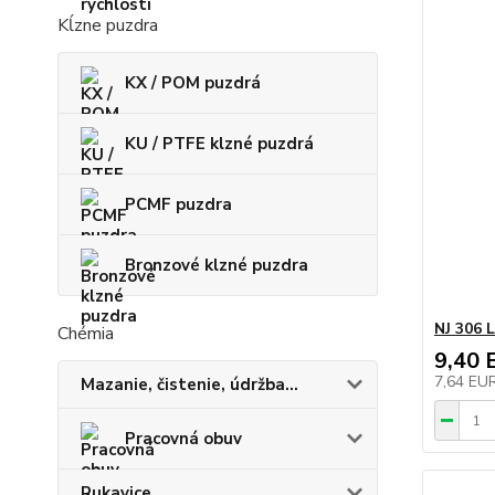
Kĺzne puzdra
KX / POM puzdrá
KU / PTFE klzné puzdrá
PCMF puzdra
Bronzové klzné puzdra
NJ 306 
Chémia
9,40 
7,64 EU
Mazanie, čistenie, údržba...
Pracovná obuv
Rukavice