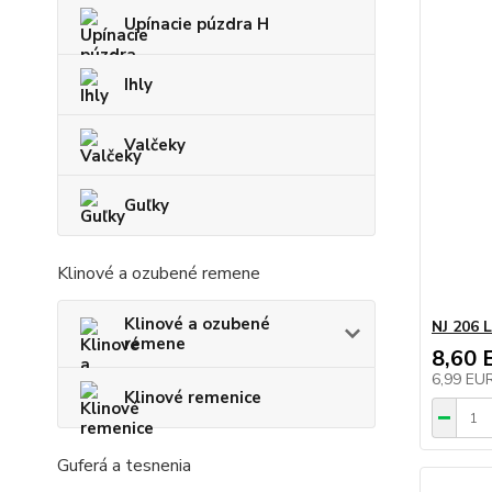
Upínacie púzdra H
Ihly
Valčeky
Guľky
Klinové a ozubené remene
Klinové a ozubené
NJ 206 
remene
8,60 
6,99 EU
Klinové remenice
Guferá a tesnenia