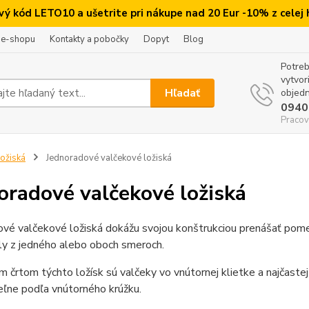
ový kód LETO10 a ušetrite pri nákupe nad 20 Eur -10% z celej
 e-shopu
Kontakty a pobočky
Dopyt
Blog
Potreb
vytvor
Hľadať
objedn
0940
Pracov
ožiská
Jednoradové valčekové ložiská
oradové valčekové ložiská
vé valčekové ložiská dokážu svojou konštrukciou prenášať pomern
ily z jedného alebo oboch smeroch.
 črtom týchto ložísk sú valčeky vo vnútornej klietke a najčastej
ľne podľa vnútorného krúžku.