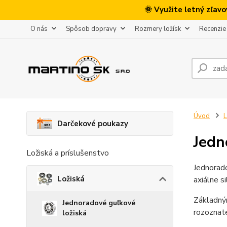
🌞 Využite letný zľav
O nás
Spôsob dopravy
Rozmery ložísk
Recenzie
Úvod
L
Darčekové poukazy
Jedn
Ložiská a príslušenstvo
Jednorado
Ložiská
axiálne s
Základným
Jednoradové guľkové
rozoznate
ložiská