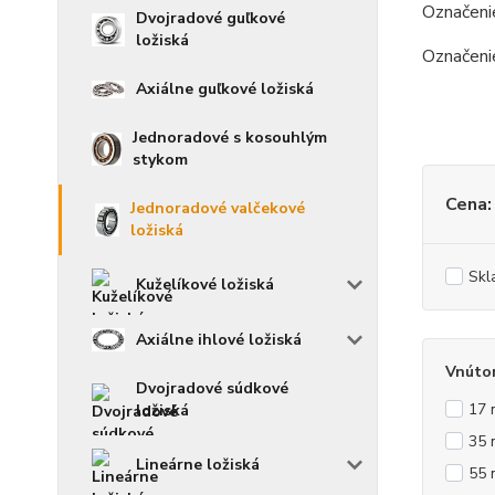
Označen
Dvojradové guľkové
ložiská
Označen
Axiálne guľkové ložiská
Jednoradové s kosouhlým
stykom
Cena:
Jednoradové valčekové
ložiská
Skl
Kuželíkové ložiská
Axiálne ihlové ložiská
Vnúto
Dvojradové súdkové
17
ložiská
35
Lineárne ložiská
55