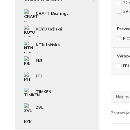
32
39
CRAFT Bearings
Preve
KOYO ložiská
E C
NTN ložiská
Výrob
FBJ
FBJ
PFI
TIMKEN
Najnov
ZVL
Zobrazuje
KYK