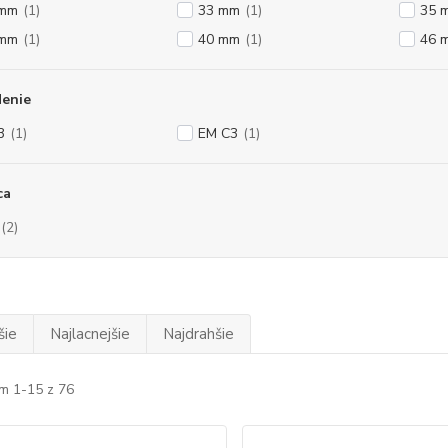
 mm
(1)
33 mm
(1)
35 
 mm
(1)
40 mm
(1)
46 
denie
3
(1)
EM C3
(1)
ca
(2)
šie
Najlacnejšie
Najdrahšie
m 1-15 z 76