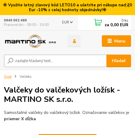
🌞 Využite letný zľavový kód LETO10 a ušetrite pri nákupe nad 20
Eur -10% z celej hodnoty objednávky!🌞
0
ks
0940 002 489
EUR
za
0,00 EUR
Pracovné dni - 08:00 - 16:00
Menu
Hľadať
Úvod
Valčeky
Valčeky do valčekových ložísk -
MARTINO SK s.r.o.
Samostatné valčeky do valčekový ložísk. Označovanie valčekov je
priemer X dĺžka