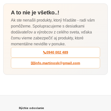
A to nie je všetko..!
Ak ste nenašli produkty, ktorý hľadáte - radi vám
pomôžeme. Spolupracujeme s desiatkami
dodávateľov a výrobcov z celého sveta, vďaka
čomu vieme zabezpečiť aj produkty, ktoré
momentálne nevidíte v ponuke.
📞
0940 002 489
✉️
info.martinosk@gmail.com
Rýchle odoslanie