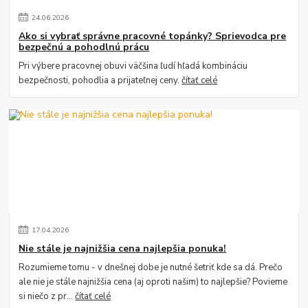
24
.
06
.
2026
Ako si vybrať správne pracovné topánky? Sprievodca pre
bezpečnú a pohodlnú prácu
Pri výbere pracovnej obuvi väčšina ľudí hľadá kombináciu
bezpečnosti, pohodlia a prijateľnej ceny.
čítať celé
17
.
04
.
2026
Nie stále je najnižšia cena najlepšia ponuka!
Rozumieme tomu - v dnešnej dobe je nutné šetriť kde sa dá. Prečo
ale nie je stále najnižšia cena (aj oproti našim) to najlepšie? Povieme
si niečo z pr...
čítať celé