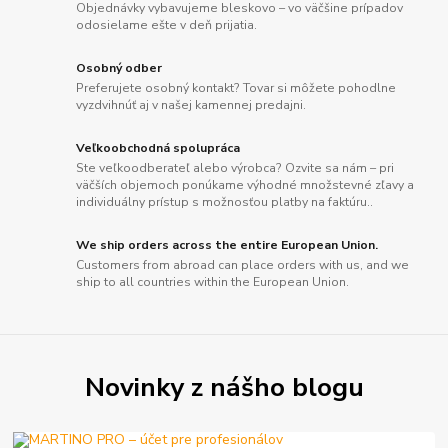
Objednávky vybavujeme bleskovo – vo väčšine prípadov
odosielame ešte v deň prijatia.
Osobný odber
Preferujete osobný kontakt? Tovar si môžete pohodlne
vyzdvihnúť aj v našej kamennej predajni.
Veľkoobchodná spolupráca
Ste veľkoodberateľ alebo výrobca? Ozvite sa nám – pri
väčších objemoch ponúkame výhodné množstevné zľavy a
individuálny prístup s možnosťou platby na faktúru..
We ship orders across the entire European Union.
Customers from abroad can place orders with us, and we
ship to all countries within the European Union.
Novinky z nášho blogu