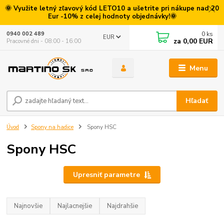
🌞 Využite letný zľavový kód LETO10 a ušetrite pri nákupe nad 20
Eur -10% z celej hodnoty objednávky!🌞
0
ks
0940 002 489
EUR
za
0,00 EUR
Pracovné dni - 08:00 - 16:00
Menu
Hľadať
Úvod
Spony na hadice
Spony HSC
Spony HSC
Upresniť parametre
Najnovšie
Najlacnejšie
Najdrahšie