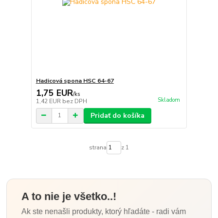
Hadicová spona HSC 64-67
1,75 EUR
/
ks
Skladom
1,42 EUR
bez DPH
Pridať do košíka
strana
z 1
A to nie je všetko..!
Ak ste nenašli produkty, ktorý hľadáte - radi vám