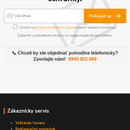
Prihlásiť sa
Súhlasím so
spracovaním osobných údajov
za účelom zasielania newslettera.
Zadaním a potvrdením emailu sa zaregistrujete do newsletteru.
📞 Chceli by ste objednať pohodlne telefonicky?
Zavolajte nám!
0940 002 489
Zákaznícky servis
Vrátenie tovaru
Reklamačný poriadok