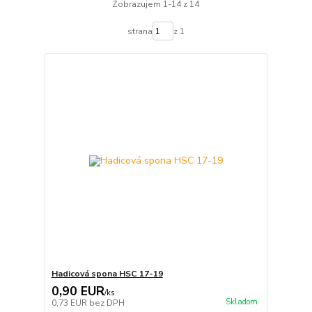
Zobrazujem 1-14 z 14
strana
z 1
Hadicová spona HSC 17-19
0,90 EUR
/
ks
Skladom
0,73 EUR
bez DPH