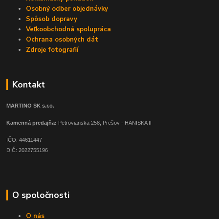
Osobný odber objednávky
Spôsob dopravy
Veľkoobchodná spolupráca
Ochrana osobných dát
Zdroje fotografií
Kontakt
MARTINO SK s.r.o.
Kamenná predajňa:
Petrovianska 258, Prešov - HANISKA II
IČO: 44611447
DIČ: 2022755196
O spoločnosti
O nás