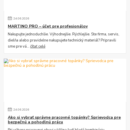
24
.
06
.
2026
MARTINO PRO – účet pre profesionálov
Nakupujte jednoduchšie. Výhodnejšie. Rýchlejšie. Ste firma, servis,
dielňa alebo pravidelne nakupujete technický materiál? Pripravili
sme pre vá...
čítať celé
24
.
06
.
2026
Ako si vybrať správne pracovné topánky? Sprievodca pre
bezpečnú a pohodlnú prácu
Pri výbere pracovnej obuvi väčšina ľudí hľadá kombináciu