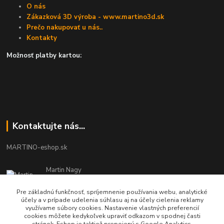
O nás
Zákazková 3D výroba - www.martino3d.sk
Prečo nakupovať u nás..
Kontakty
Možnosť platby kartou:
Kontaktujte nás...
MARTINO-eshop.sk
Martin Nagy
0940 002 489
Pracovné dni - 08:00 - 16:00
Pre základnú funkčnosť, spríjemnenie používania webu, analytické
účely a v prípade udelenia súhlasu aj na účely cielenia reklamy
využívame súbory cookies. Nastavenie vlastných preferencií
info.martinosk@gmail.com
cookies môžete kedykoľvek upraviť odkazom v spodnej časti