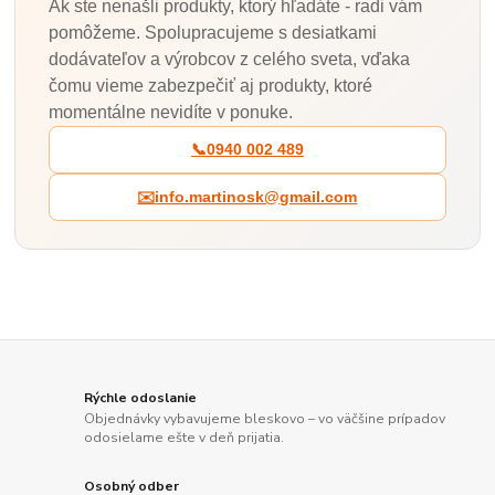
Ak ste nenašli produkty, ktorý hľadáte - radi vám
pomôžeme. Spolupracujeme s desiatkami
dodávateľov a výrobcov z celého sveta, vďaka
čomu vieme zabezpečiť aj produkty, ktoré
momentálne nevidíte v ponuke.
📞
0940 002 489
✉️
info.martinosk@gmail.com
Rýchle odoslanie
Objednávky vybavujeme bleskovo – vo väčšine prípadov
odosielame ešte v deň prijatia.
Osobný odber