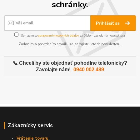
schránky.
Prihlásiť sa
Súhlasím so
spracovaním osobných údajov
za účelom zasielania newslettera.
Zadaním a potvrdením emailu sa zaregistrujete do newsletteru.
📞 Chceli by ste objednať pohodlne telefonicky?
Zavolajte nám!
0940 002 489
Zákaznícky servis
Vrátenie tovaru