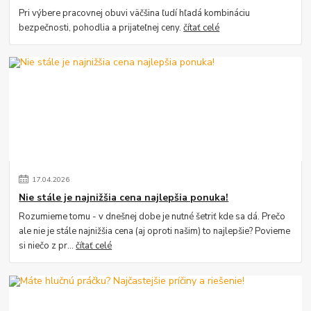
Pri výbere pracovnej obuvi väčšina ľudí hľadá kombináciu
bezpečnosti, pohodlia a prijateľnej ceny.
čítať celé
17
.
04
.
2026
Nie stále je najnižšia cena najlepšia ponuka!
Rozumieme tomu - v dnešnej dobe je nutné šetriť kde sa dá. Prečo
ale nie je stále najnižšia cena (aj oproti našim) to najlepšie? Povieme
si niečo z pr...
čítať celé