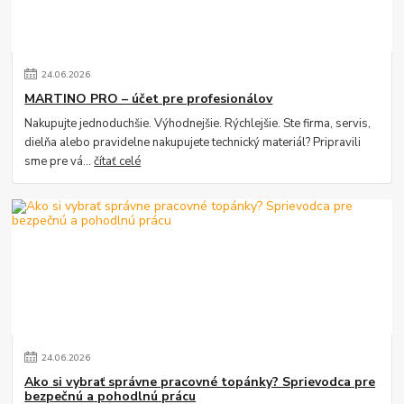
24
.
06
.
2026
MARTINO PRO – účet pre profesionálov
Nakupujte jednoduchšie. Výhodnejšie. Rýchlejšie. Ste firma, servis,
dielňa alebo pravidelne nakupujete technický materiál? Pripravili
sme pre vá...
čítať celé
24
.
06
.
2026
Ako si vybrať správne pracovné topánky? Sprievodca pre
bezpečnú a pohodlnú prácu