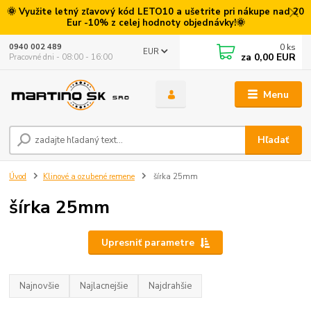
🌞 Využite letný zľavový kód LETO10 a ušetrite pri nákupe nad 20
Eur -10% z celej hodnoty objednávky!🌞
0
ks
0940 002 489
EUR
za
0,00 EUR
Pracovné dni - 08:00 - 16:00
Menu
Hľadať
Úvod
Klinové a ozubené remene
šírka 25mm
šírka 25mm
Upresniť parametre
Najnovšie
Najlacnejšie
Najdrahšie