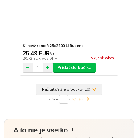
Klinový remeň 25x2600 Li Rubena
25,49 EUR
/
ks
Nie je skladom
20,72 EUR
bez DPH
Pridať do košíka
Načítať ďalšie produkty (10)
strana
z 2
ďalšie
A to nie je všetko..!