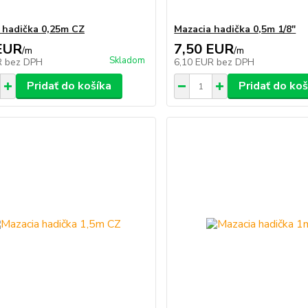
 hadička 0,25m CZ
Mazacia hadička 0,5m 1/8"
EUR
7,50 EUR
/
m
/
m
Skladom
R
bez DPH
6,10 EUR
bez DPH
Pridať do košíka
Pridať do koš