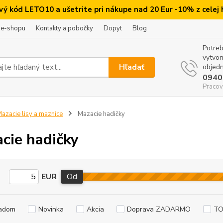
ový kód LETO10 a ušetrite pri nákupe nad 20 Eur -10% z celej
 e-shopu
Kontakty a pobočky
Dopyt
Blog
Potreb
vytvor
Hľadať
objedn
0940
Pracov
azacie lisy a maznice
Mazacie hadičky
cie hadičky
EUR
Od
adom
Novinka
Akcia
Doprava ZADARMO
TO