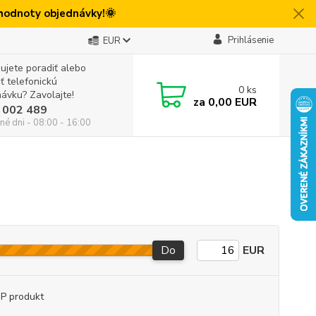
 hodnoty objednávky!🌞
Prihlásenie
EUR
ujete poradiť alebo
iť telefonickú
0
ks
ávku? Zavolajte!
za
0,00 EUR
 002 489
né dni - 08:00 - 16:00
Do
EUR
P produkt