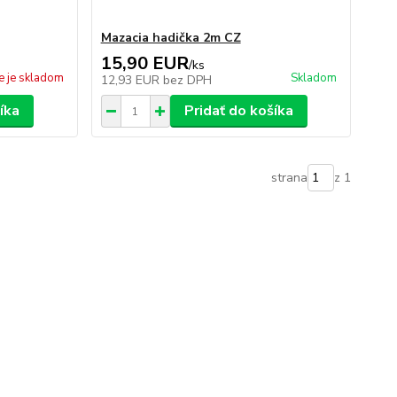
Mazacia hadička 2m CZ
15,90 EUR
/
ks
e je skladom
Skladom
12,93 EUR
bez DPH
íka
Pridať do košíka
strana
z 1