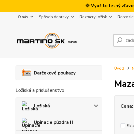
🌞 Využite letný zľav
O nás
Spôsob dopravy
Rozmery ložísk
Recenzie
Úvod
M
Darčekové poukazy
Maza
Ložiská a príslušenstvo
Cena:
Ložiská
Upínacie púzdra H
Skl