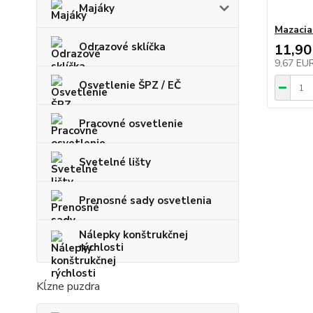
Majáky
Mazacia
Odrazové sklíčka
11,90
9,67 EU
Osvetlenie ŠPZ / EČ
Pracovné osvetlenie
Svetelné lišty
Prenosné sady osvetlenia
Nálepky konštrukčnej
rýchlosti
Kĺzne puzdra