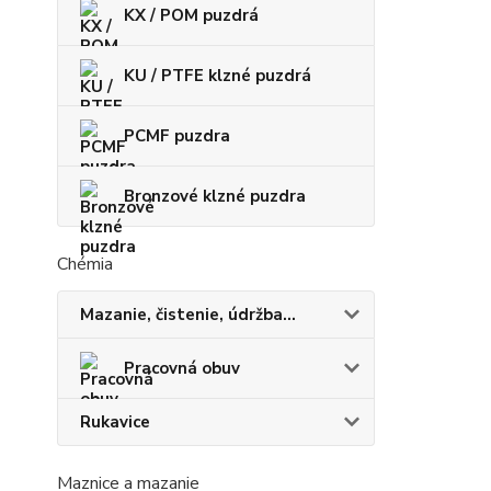
KX / POM puzdrá
KU / PTFE klzné puzdrá
PCMF puzdra
Bronzové klzné puzdra
Chémia
Mazanie, čistenie, údržba...
Pracovná obuv
Rukavice
Maznice a mazanie