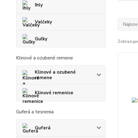
Ihly
Valčeky
Najnov
Guľky
Zobrazuje
Klinové a ozubené remene
Klinové a ozubené
remene
Klinové remenice
Guferá a tesnenia
Guferá