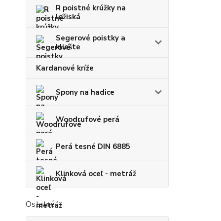
R poistné krúžky na
ložiská
Segerové poistky a
kliešte
Kardanové kríže
Spony na hadice
Woodrufové perá
Perá tesné DIN 6885
Klinková oceľ - metráž
Ostatné