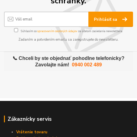
schránky.
Prihlásiť sa
Súhlasím so
spracovaním osobných údajov
za účelom zasielania newslettera.
Zadaním a potvrdením emailu sa zaregistrujete do newsletteru.
📞 Chceli by ste objednať pohodlne telefonicky?
Zavolajte nám!
0940 002 489
Zákaznícky servis
Vrátenie tovaru