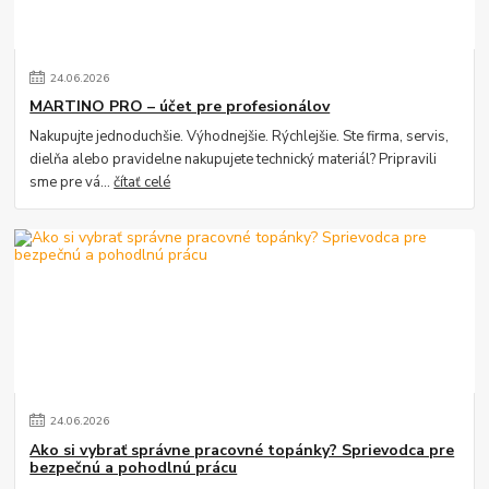
24
.
06
.
2026
MARTINO PRO – účet pre profesionálov
Nakupujte jednoduchšie. Výhodnejšie. Rýchlejšie. Ste firma, servis,
dielňa alebo pravidelne nakupujete technický materiál? Pripravili
sme pre vá...
čítať celé
24
.
06
.
2026
Ako si vybrať správne pracovné topánky? Sprievodca pre
bezpečnú a pohodlnú prácu