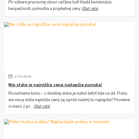
Pri výbere pracovnej obuvi väčšina ľudí hľadá kombináciu
bezpečnosti, pohodlia a prijateľnej ceny.
čítať celé
17
.
04
.
2026
Nie stále je najnižšia cena najlepšia ponuka!
Rozumieme tomu - v dnešnej dobe je nutné šetriť kde sa dá. Prečo
ale nie je stále najnižšia cena (aj oproti našim) to najlepšie? Povieme
si niečo z pr...
čítať celé