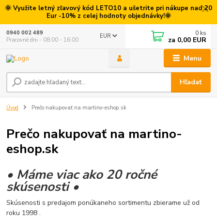
🌞 Využite letný zľavový kód LETO10 a ušetrite pri nákupe nad 20
Eur -10% z celej hodnoty objednávky!🌞
0
ks
0940 002 489
EUR
za
0,00 EUR
Pracovné dni - 08:00 - 16:00
Menu
Hľadať
Úvod
Prečo nakupovať na martino-eshop.sk
Prečo nakupovať na martino-
eshop.sk
• Máme viac ako 20 ročné
skúsenosti •
Skúsenosti s predajom ponúkaneho sortimentu zbierame už od
roku 1998 .