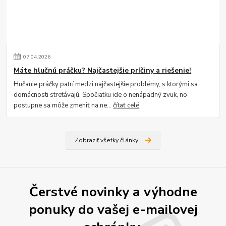
07
.
04
.
2026
Máte hlučnú práčku? Najčastejšie príčiny a riešenie!
Hučanie práčky patrí medzi najčastejšie problémy, s ktorými sa
domácnosti stretávajú. Spočiatku ide o nenápadný zvuk, no
postupne sa môže zmeniť na ne...
čítať celé
Zobraziť všetky články
Čerstvé novinky a výhodne
ponuky do vašej e-mailovej