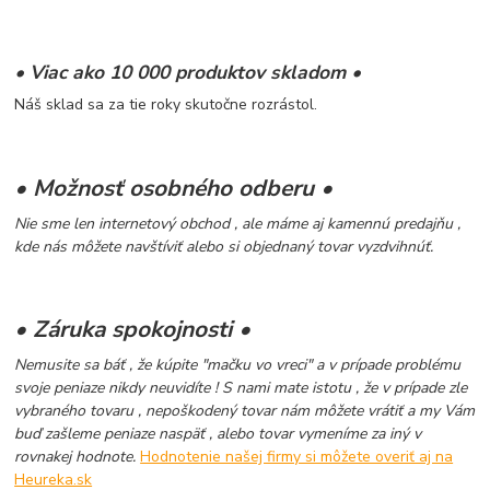
• Viac ako 10 000 produktov skladom •
Náš sklad sa za tie roky skutočne rozrástol.
• Možnosť osobného odberu •
Nie sme len internetový obchod , ale máme aj kamennú predajňu ,
kde nás môžete navštíviť alebo si objednaný tovar vyzdvihnúť.
• Záruka spokojnosti •
Nemusite sa báť , že kúpite "mačku vo vreci" a v prípade problému
svoje peniaze nikdy neuvidíte ! S nami mate istotu , že v prípade zle
vybraného tovaru , nepoškodený tovar nám môžete vrátiť a my Vám
buď zašleme peniaze naspäť , alebo tovar vymeníme za iný v
rovnakej hodnote.
Hodnotenie našej firmy si môžete overiť aj na
Heureka.sk