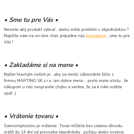
• Sme tu pre Vás •
Neviete aký produkt vybrať , alebo máte problém s objednávkou ?
Napíšte nám na on-line chat, prípadne nás
kontaktuje
, sme tu pre
Vás !
• Zakladáme si na mene •
Našim hlavným cieľom je , aby sa medzi zákazníkmi šírilo s
firmou MARTINO SK s.r.o. len dobre meno - preto mate istotu , že
nákupom u nás nespravíte chybu a veríme, že sa k nám vrátite
opäť :)
• Vrátenie tovaru •
Samozrejmosťou je vrátenie. Tovar môžete bez udania dôvodu
vrátiť do 14 dní od prevzatia objednávky , poštou alebo osobne.