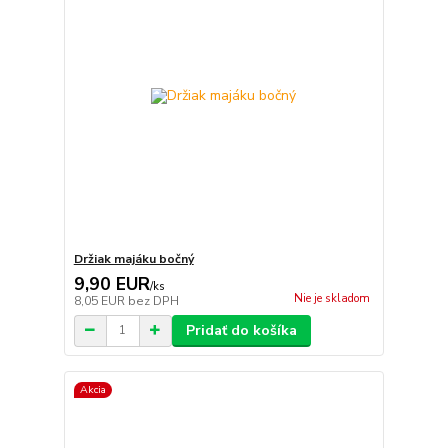
Držiak majáku bočný
9,90 EUR
/
ks
Nie je skladom
8,05 EUR
bez DPH
Pridať do košíka
Akcia