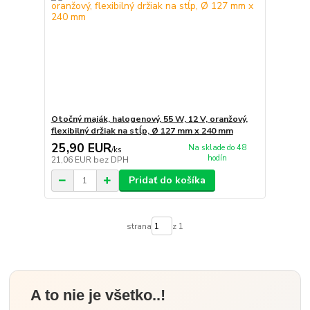
Otočný maják, halogenový, 55 W, 12 V, oranžový,
flexibilný držiak na stĺp, Ø 127 mm x 240 mm
25,90 EUR
Na sklade do 48
/
ks
hodín
21,06 EUR
bez DPH
Pridať do košíka
strana
z 1
A to nie je všetko..!