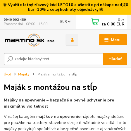
🌞 Využite letný zľavový kód LETO10 a ušetrite pri nákupe nad 20
Eur -10% z celej hodnoty objednávky!🌞
0
ks
0940 002 489
EUR
za
0,00 EUR
Pracovné dni - 08:00 - 16:00
Menu
Hľadať
Úvod
Majáky
Maják s montážou na stĺp
Maják s montážou na stĺp
Majáky na upevnenie – bezpečné a pevné uchytenie pre
maximálnu viditeľnosť
V našej kategórii
majákov na upevnenie
nájdete majáky ideálne
pre použitie na traktory, stavebné stroje či nákladné vozidlá. Tieto
majáky poskytujú spoľahlivé a bezpečné osvetlenie aj v náročných