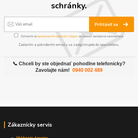
schránky.
Prihlásiť sa
Súhlasím so
spracovaním osobných údajov
za účelom zasielania newslettera.
Zadaním a potvrdením emailu sa zaregistrujete do newsletteru.
📞 Chceli by ste objednať pohodlne telefonicky?
Zavolajte nám!
0940 002 489
Zákaznícky servis
Vrátenie tovaru