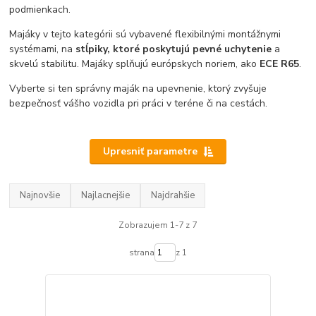
podmienkach.
Majáky v tejto kategórii sú vybavené flexibilnými montážnymi
systémami, na
stĺpiky, ktoré poskytujú
pevné uchytenie
a
skvelú stabilitu. Majáky splňujú európskych noriem, ako
ECE R65
.
Vyberte si ten správny maják na upevnenie, ktorý zvyšuje
bezpečnosť vášho vozidla pri práci v teréne či na cestách.
Upresniť parametre
Najnovšie
Najlacnejšie
Najdrahšie
Zobrazujem 1-7 z 7
strana
z 1