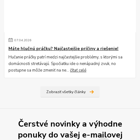
07
.
04
.
2026
Máte hlučnú práčku? Najčastejšie príčiny a riešenie!
Hučanie práčky patrí medzi najčastejšie problémy, s ktorými sa
domácnosti stretávajú. Spočiatku ide o nenápadný zvuk, no
postupne sa môže zmeniť na ne...
čítať celé
Zobraziť všetky články
Čerstvé novinky a výhodne
ponuky do vašej e-mailovej