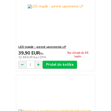
LED maják - pevné upevnenie LP
39,90 EUR
Na sklade do 48
/
ks
hodín
32,44 EUR
bez DPH
Pridať do košíka