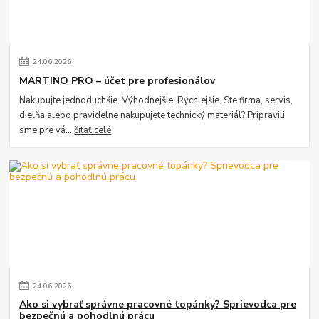
24
.
06
.
2026
MARTINO PRO – účet pre profesionálov
Nakupujte jednoduchšie. Výhodnejšie. Rýchlejšie. Ste firma, servis,
dielňa alebo pravidelne nakupujete technický materiál? Pripravili
sme pre vá...
čítať celé
24
.
06
.
2026
Ako si vybrať správne pracovné topánky? Sprievodca pre
bezpečnú a pohodlnú prácu