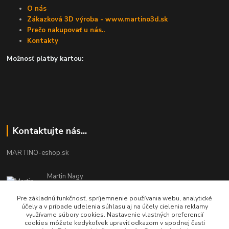
O nás
Zákazková 3D výroba - www.martino3d.sk
Prečo nakupovať u nás..
Kontakty
Možnosť platby kartou:
Kontaktujte nás...
MARTINO-eshop.sk
Martin Nagy
0940 002 489
Pracovné dni - 08:00 - 16:00
Pre základnú funkčnosť, spríjemnenie používania webu, analytické
účely a v prípade udelenia súhlasu aj na účely cielenia reklamy
využívame súbory cookies. Nastavenie vlastných preferencií
info.martinosk@gmail.com
cookies môžete kedykoľvek upraviť odkazom v spodnej časti