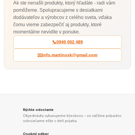
Ak ste nenašli produkty, ktorý hľadáte - radi vám
pomôžeme. Spolupracujeme s desiatkami
dodávateľov a výrobcov z celého sveta, vďaka
čomu vieme zabezpečiť aj produkty, ktoré
momentálne nevidíte v ponuke.
📞
0940 002 489
✉️
info.martinosk@gmail.com
Rýchle odoslanie
Objednávky vybavujeme bleskovo – vo väčšine prípadov
odosielame ešte v deň prijatia.
Osobný odber