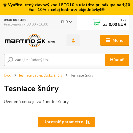
🌞 Využite letný zľavový kód LETO10 a ušetrite pri nákupe nad 20
Eur -10% z celej hodnoty objednávky!🌞
0
ks
0940 002 489
EUR
za
0,00 EUR
Pracovné dni - 08:00 - 16:00
Menu
Hľadať
Úvod
Tesniace papier, dosky, šnúry
Tesniace šnúry
Tesniace šnúry
Uvedená cena je za 1 meter šnúry .
Upresniť parametre