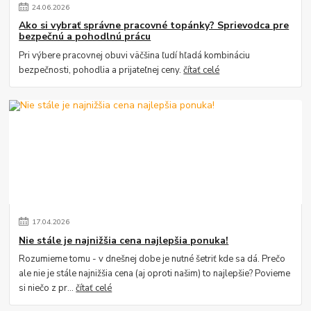
24
.
06
.
2026
Ako si vybrať správne pracovné topánky? Sprievodca pre
bezpečnú a pohodlnú prácu
Pri výbere pracovnej obuvi väčšina ľudí hľadá kombináciu
bezpečnosti, pohodlia a prijateľnej ceny.
čítať celé
17
.
04
.
2026
Nie stále je najnižšia cena najlepšia ponuka!
Rozumieme tomu - v dnešnej dobe je nutné šetriť kde sa dá. Prečo
ale nie je stále najnižšia cena (aj oproti našim) to najlepšie? Povieme
si niečo z pr...
čítať celé