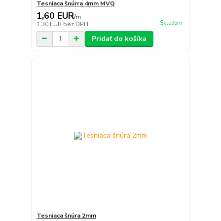
Tesniaca šnúrra 4mm MVQ
1,60 EUR
/
m
Skladom
1,30 EUR
bez DPH
Pridať do košíka
Tesniaca šnúra 2mm