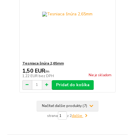
Tesniaca šnúra 2,65mm
1,50 EUR
/
m
Nie je skladom
1,22 EUR
bez DPH
Pridať do košíka
Načítať ďalšie produkty (7)
strana
z 2
ďalšie