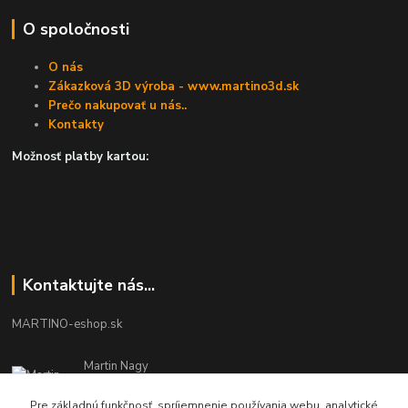
O spoločnosti
O nás
Zákazková 3D výroba - www.martino3d.sk
Prečo nakupovať u nás..
Kontakty
Možnosť platby kartou:
Kontaktujte nás...
MARTINO-eshop.sk
Martin Nagy
0940 002 489
Pracovné dni - 08:00 - 16:00
Pre základnú funkčnosť, spríjemnenie používania webu, analytické