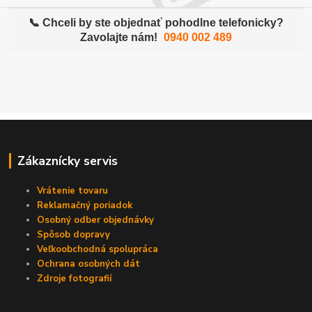
📞 Chceli by ste objednať pohodlne telefonicky?
Zavolajte nám!
0940 002 489
Zákaznícky servis
Vrátenie tovaru
Reklamačný poriadok
Osobný odber objednávky
Spôsob dopravy
Veľkoobchodná spolupráca
Ochrana osobných dát
Zdroje fotografií