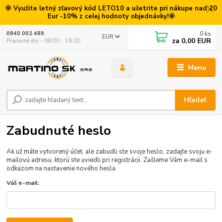
🌞 Využite letný zľavový kód LETO10 a ušetrite pri nákupe nad 20
Eur -10% z celej hodnoty objednávky!🌞
0
ks
0940 002 489
EUR
za
0,00 EUR
Pracovné dni - 08:00 - 16:00
Menu
Hľadať
Zabudnuté heslo
Ak už máte vytvorený účet, ale zabudli ste svoje heslo, zadajte svoju e-
mailovú adresu, ktorú ste uviedli pri registrácii. Zašleme Vám e-mail s
odkazom na nastavenie nového hesla.
Váš e-mail: