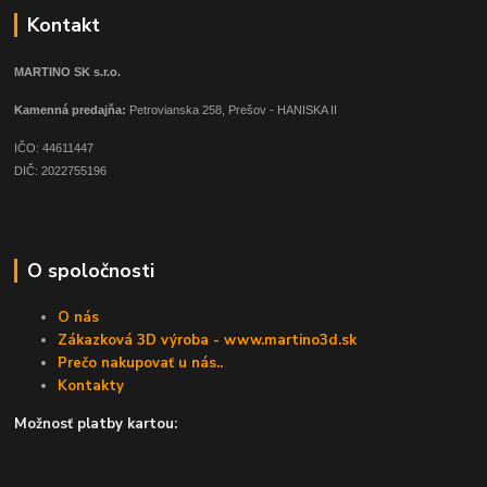
Kontakt
MARTINO SK s.r.o.
Kamenná predajňa:
Petrovianska 258, Prešov - HANISKA II
IČO: 44611447
DIČ: 2022755196
O spoločnosti
O nás
Zákazková 3D výroba - www.martino3d.sk
Prečo nakupovať u nás..
Kontakty
Možnosť platby kartou: