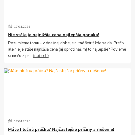
17
.
04
.
2026
Nie stále je najnižšia cena najlepšia ponuka!
Rozumieme tomu - v dnešnej dobe je nutné šetriť kde sa dá. Prečo
ale nie je stále najnižšia cena (aj oproti našim) to najlepšie? Povieme
si niečo z pr...
čítať celé
07
.
04
.
2026
Máte hlučnú práčku? Najčastejšie príčiny a riešenie!