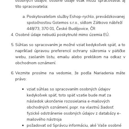
osobných údajov, osobné údaje však môžu spracovávať aj
títo spracovatelia:
Poskytovateľom služby Eshop-rychlo, prevádzkovanej
spoločnosťou Golemos s.r.o., sídlom Zátkovo nábřeží
448/73, 370 01, České Budějovice, ČR
Osobné údaje nebudú poskytnuté mimo územia EÚ.
Súhlas so spracovaním je možné vziať kedykoľvek späť, a to
napríklad úpravou preferencií ochrany súkromia v pätičke
webu, zaslaním listu, emailu alebo preklikom na odkaz v
obchodnom oznámení.
Vezmite prosíme na vedomie, že podľa Nariadenia máte
právo:
vziať súhlas so spracovaním osobných údajov
kedykoľvek späť, toto späť vzatie bude mať za
následok ukončenie rozosielania e-mailových
obchodných oznámení, popr. na vlastnú žiadosť
fyzické odstránenie osobných údajov z databázy e-
mailového nástroja
požadovať od Správcu informáciu, aké Vaše osobné