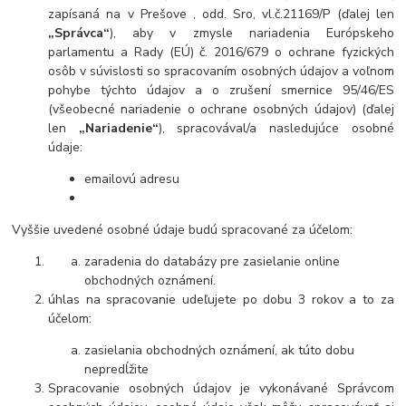
zapísaná na v Prešove , odd. Sro, vl.č.21169/P (ďalej len
„Správca“
), aby v zmysle nariadenia Európskeho
parlamentu a Rady (EÚ) č. 2016/679 o ochrane fyzických
osôb v súvislosti so spracovaním osobných údajov a voľnom
pohybe týchto údajov a o zrušení smernice 95/46/ES
(všeobecné nariadenie o ochrane osobných údajov) (ďalej
len
„Nariadenie“
), spracovával/a nasledujúce osobné
údaje:
emailovú adresu
Vyššie uvedené osobné údaje budú spracované za účelom:
zaradenia do databázy pre zasielanie online
obchodných oznámení.
úhlas na spracovanie udeľujete po dobu 3 rokov a to za
účelom:
zasielania obchodných oznámení, ak túto dobu
nepredĺžite
Spracovanie osobných údajov je vykonávané Správcom