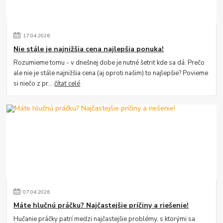
17
.
04
.
2026
Nie stále je najnižšia cena najlepšia ponuka!
Rozumieme tomu - v dnešnej dobe je nutné šetriť kde sa dá. Prečo
ale nie je stále najnižšia cena (aj oproti našim) to najlepšie? Povieme
si niečo z pr...
čítať celé
07
.
04
.
2026
Máte hlučnú práčku? Najčastejšie príčiny a riešenie!
Hučanie práčky patrí medzi najčastejšie problémy, s ktorými sa