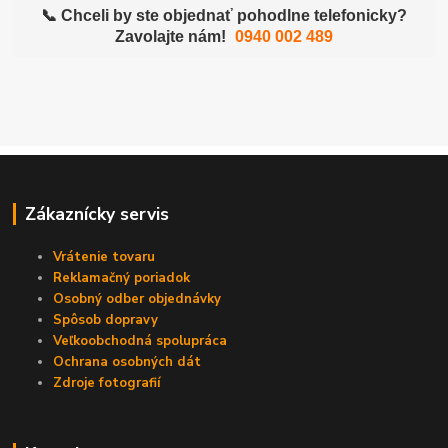
📞 Chceli by ste objednať pohodlne telefonicky?
Zavolajte nám!
0940 002 489
Zákaznícky servis
Vrátenie tovaru
Reklamačný poriadok
Osobný odber objednávky
Spôsob dopravy
Veľkoobchodná spolupráca
Ochrana osobných dát
Zdroje fotografií