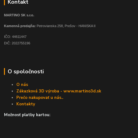
Kontakt
MARTINO SK s.r.o.
Kamenná predajňa:
Petrovianska 258, Prešov - HANISKA II
IČO: 44611447
DIČ: 2022755196
O spoločnosti
O nás
Zákazková 3D výroba - www.martino3d.sk
Prečo nakupovať u nás..
Kontakty
Možnosť platby kartou: