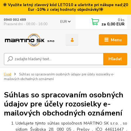
🌞 Využite letný zľavový kód LETO10 a ušetrite pri nákupe nad 20
Eur -10% z celej hodnoty objednávky!🌞
0
ks
0940 002 489
EUR
za
0,00 EUR
Pracovné dni - 08:00 - 16:00
Menu
Hľadať
Úvod
Súhlas so spracovaním osobných údajov pre účely rozosielky e-
mailových obchodných oznámení
Súhlas so spracovaním osobných
údajov pre účely rozosielky e-
mailových obchodných oznámení
Udeľujete týmto súhlas spoločnosti MARTINO SK s.r.o. , so
sídlom Švábska 28, 080 05 , Prešov , IČO 44611447 ,