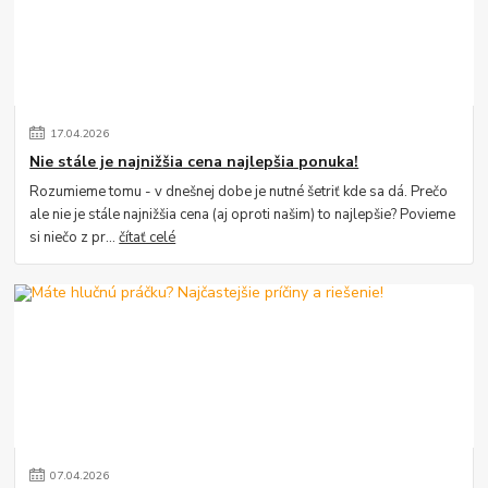
17
.
04
.
2026
Nie stále je najnižšia cena najlepšia ponuka!
Rozumieme tomu - v dnešnej dobe je nutné šetriť kde sa dá. Prečo
ale nie je stále najnižšia cena (aj oproti našim) to najlepšie? Povieme
si niečo z pr...
čítať celé
07
.
04
.
2026