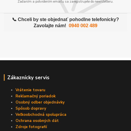
Zadaním a potvrdením emailu sa zaregistrujete do newsletteru.
📞 Chceli by ste objednať pohodlne telefonicky?
Zavolajte nám!
0940 002 489
Zákaznícky servis
Vrátenie tovaru
Reklamačný poriadok
Osobný odber objednávky
Spôsob dopravy
Veľkoobchodná spolupráca
Ochrana osobných dát
Zdroje fotografií