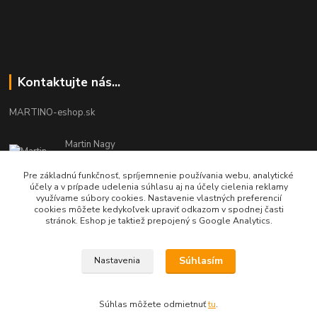
Kontaktujte nás...
MARTINO-eshop.sk
Martin Nagy
0940 002 489
Pracovné dni - 08:00 - 16:00
Pre základnú funkčnosť, spríjemnenie používania webu, analytické
účely a v prípade udelenia súhlasu aj na účely cielenia reklamy
využívame súbory cookies. Nastavenie vlastných preferencií
info.martinosk@gmail.com
cookies môžete kedykoľvek upraviť odkazom v spodnej časti
stránok. Eshop je taktiež prepojený s Google Analytics.
Súhlasím
Nastavenia
1998 - 2026 MARTINO SK s.r.o.
Súhlas môžete odmietnuť
tu
.
Vytvorené na
Eshop-rychlo.sk