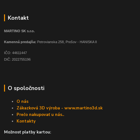
Kontakt
MARTINO SK s.r.o.
Kamenná predajňa:
Petrovianska 258, Prešov - HANISKA II
IČO: 44611447
DIČ: 2022755196
O spoločnosti
O nás
Zákazková 3D výroba - www.martino3d.sk
Prečo nakupovať u nás..
Kontakty
Možnosť platby kartou: