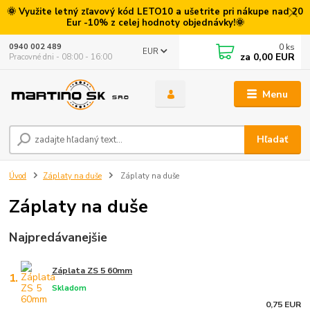
🌞 Využite letný zľavový kód LETO10 a ušetrite pri nákupe nad 20
Eur -10% z celej hodnoty objednávky!🌞
0
ks
0940 002 489
EUR
za
0,00 EUR
Pracovné dni - 08:00 - 16:00
Menu
Hľadať
Úvod
Záplaty na duše
Záplaty na duše
Záplaty na duše
Najpredávanejšie
Záplata ZS 5 60mm
1.
Skladom
0,75 EUR