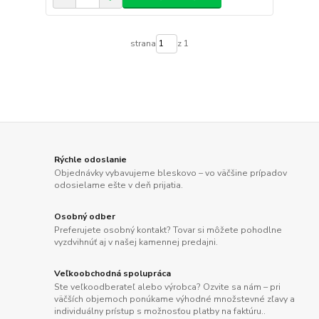
strana
z 1
Rýchle odoslanie
Objednávky vybavujeme bleskovo – vo väčšine prípadov
odosielame ešte v deň prijatia.
Osobný odber
Preferujete osobný kontakt? Tovar si môžete pohodlne
vyzdvihnúť aj v našej kamennej predajni.
Veľkoobchodná spolupráca
Ste veľkoodberateľ alebo výrobca? Ozvite sa nám – pri
väčších objemoch ponúkame výhodné množstevné zľavy a
individuálny prístup s možnosťou platby na faktúru..