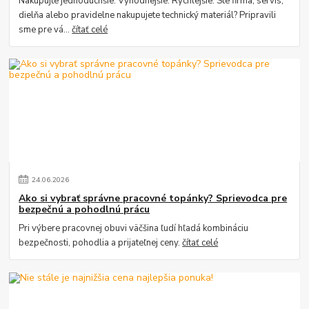
Nakupujte jednoduchšie. Výhodnejšie. Rýchlejšie. Ste firma, servis,
dielňa alebo pravidelne nakupujete technický materiál? Pripravili
sme pre vá...
čítať celé
24
.
06
.
2026
Ako si vybrať správne pracovné topánky? Sprievodca pre
bezpečnú a pohodlnú prácu
Pri výbere pracovnej obuvi väčšina ľudí hľadá kombináciu
bezpečnosti, pohodlia a prijateľnej ceny.
čítať celé