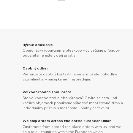
Rýchle odoslanie
Objednávky vybavujeme bleskovo – vo väčšine prípadov
odosielame ešte v deň prijatia.
Osobný odber
Preferujete osobný kontakt? Tovar si môžete pohodlne
vyzdvihnúť aj v našej kamennej predajni.
Veľkoobchodná spolupráca
Ste veľkoodberateľ alebo výrobca? Ozvite sa nám – pri
väčších objemoch ponúkame výhodné množstevné zľavy a
individuálny prístup s možnosťou platby na faktúru..
We ship orders across the entire European Union.
Customers from abroad can place orders with us, and we
ship to all countries within the European Union.