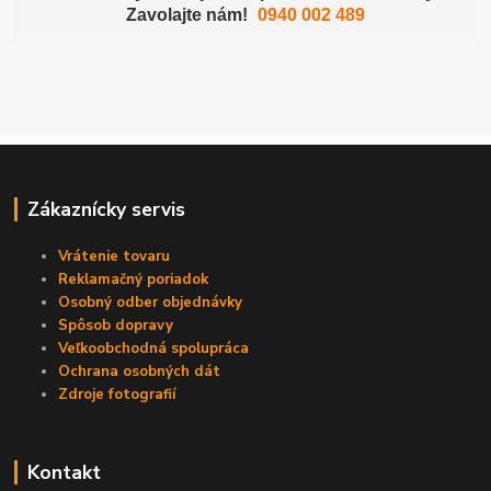
Zavolajte nám!
0940 002 489
Zákaznícky servis
Vrátenie tovaru
Reklamačný poriadok
Osobný odber objednávky
Spôsob dopravy
Veľkoobchodná spolupráca
Ochrana osobných dát
Zdroje fotografií
Kontakt