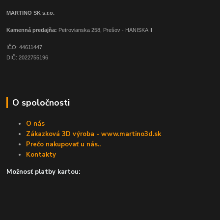
MARTINO SK s.r.o.
Kamenná predajňa:
Petrovianska 258, Prešov - HANISKA II
IČO: 44611447
DIČ: 2022755196
O spoločnosti
O nás
Zákazková 3D výroba - www.martino3d.sk
Prečo nakupovať u nás..
Kontakty
Možnosť platby kartou: