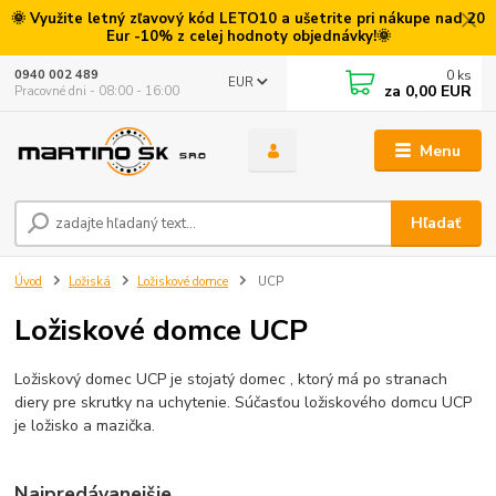
🌞 Využite letný zľavový kód LETO10 a ušetrite pri nákupe nad 20
Eur -10% z celej hodnoty objednávky!🌞
0
ks
0940 002 489
EUR
za
0,00 EUR
Pracovné dni - 08:00 - 16:00
Menu
Hľadať
Úvod
Ložiská
Ložiskové domce
UCP
Ložiskové domce UCP
Ložiskový domec UCP je stojatý domec , ktorý má po stranach
diery pre skrutky na uchytenie. Súčasťou ložiskového domcu UCP
je ložisko a mazička.
Najpredávanejšie