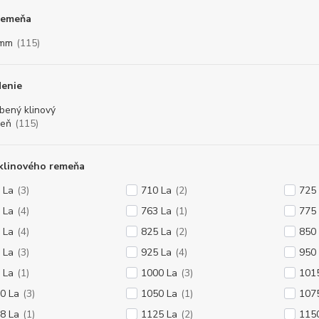
remeňa
 mm
(115)
denie
bený klinový
eň
(115)
klinového remeňa
 La
(3)
710 La
(2)
725
 La
(4)
763 La
(1)
775
 La
(4)
825 La
(2)
850
 La
(3)
925 La
(4)
950
 La
(1)
1000 La
(3)
101
0 La
(3)
1050 La
(1)
107
8 La
(1)
1125 La
(2)
115