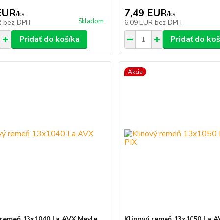
EUR
7,49 EUR
/
ks
/
ks
Skladom
R
bez DPH
6,09 EUR
bez DPH
Pridať do košíka
Pridať do koš
Akcia
 remeň 13x1040 La AVX Meyle
Klinový remeň 13x1050 La A