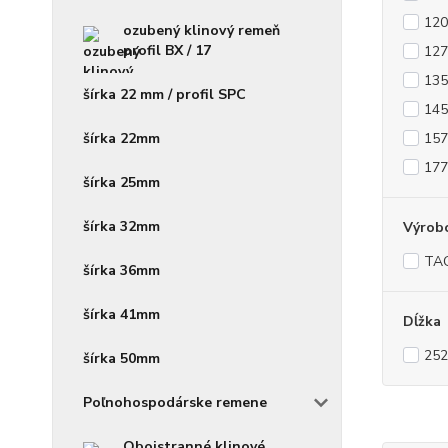
120
ozubený klinový remeň
profil BX / 17
127
135
šírka 22 mm / profil SPC
145
157
šírka 22mm
177
šírka 25mm
šírka 32mm
Výrob
TA
šírka 36mm
šírka 41mm
Dĺžka
252
šírka 50mm
Poľnohospodárske remene
Obojstranné klinové