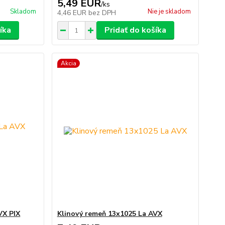
5,49 EUR
/
ks
Skladom
Nie je skladom
4,46 EUR
bez DPH
íka
Pridať do košíka
Akcia
VX PIX
Klinový remeň 13x1025 La AVX