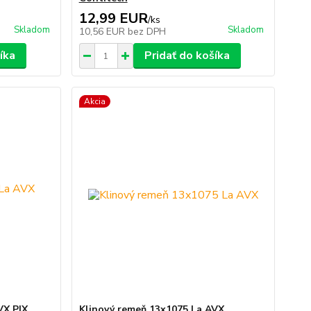
12,99 EUR
/
ks
Skladom
Skladom
10,56 EUR
bez DPH
íka
Pridať do košíka
Akcia
VX PIX
Klinový remeň 13x1075 La AVX