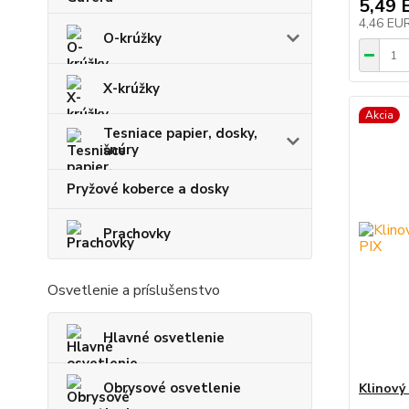
5,49 
4,46 EU
O-krúžky
X-krúžky
Akcia
Tesniace papier, dosky,
šnúry
Pryžové koberce a dosky
Prachovky
Osvetlenie a príslušenstvo
Hlavné osvetlenie
Obrysové osvetlenie
Klinový