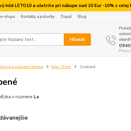
ový kód LETO10 a ušetrite pri nákupe nad 20 Eur -10% z celej
 e-shopu
Kontakty a pobočky
Dopyt
Blog
Potreb
vytvor
Hľadať
objedn
0940
Pracov
linové a ozubené remene
šírka 13mm
Ozubené
bené
dĺzka v rozmere
La
dávanejšie