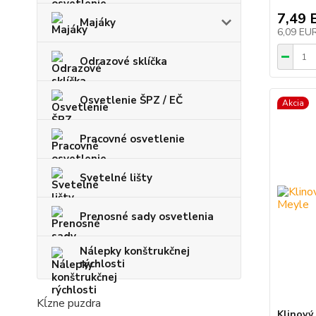
7,49 
Majáky
6,09 EU
Odrazové sklíčka
Osvetlenie ŠPZ / EČ
Akcia
Pracovné osvetlenie
Svetelné lišty
Prenosné sady osvetlenia
Nálepky konštrukčnej
rýchlosti
Kĺzne puzdra
Klinový