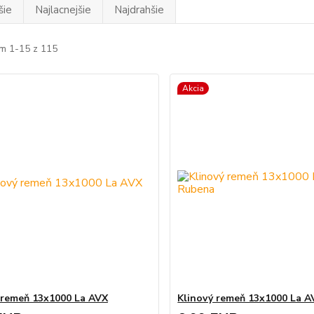
šie
Najlacnejšie
Najdrahšie
m 1-15 z 115
Akcia
 remeň 13x1000 La AVX
Klinový remeň 13x1000 La 