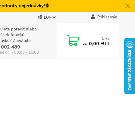
 hodnoty objednávky!🌞
Prihlásenie
EUR
ujete poradiť alebo
iť telefonickú
0
ks
ávku? Zavolajte!
za
0,00 EUR
 002 489
né dni - 08:00 - 16:00