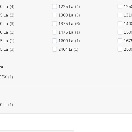
0 La
(4)
1225 La
(4)
125
5 La
(2)
1300 La
(3)
131
0 La
(3)
1375 La
(6)
140
0 La
(1)
1475 La
(1)
150
5 La
(1)
1600 La
(1)
167
5 La
(3)
2464 Li
(1)
250
ca
GEX
(1)
0 Li
(1)