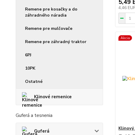
5,49 
4,46 EU
Remene pre kosačky a do
záhradného náradia
Remene pre mulčovače
Akcia
Remene pre záhradný traktor
6PJ
10PK
Ostatné
Klinové remenice
Guferá a tesnenia
Klinový
Guferá