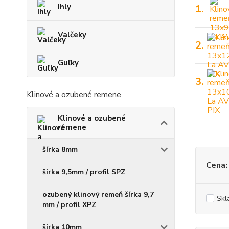
Ihly
1.
Valčeky
2.
Guľky
3.
Klinové a ozubené remene
Klinové a ozubené
remene
šírka 8mm
Cena:
šírka 9,5mm / profil SPZ
ozubený klinový remeň šírka 9,7
Skl
mm / profil XPZ
šírka 10mm