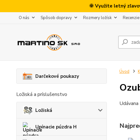
🌞 Využite letný zľav
O nás
Spôsob dopravy
Rozmery ložísk
Recenzie
Úvod
K
Darčekové poukazy
Ozu
Ložiská a príslušenstvo
Udávana 
Ložiská
Najpre
Upínacie púzdra H