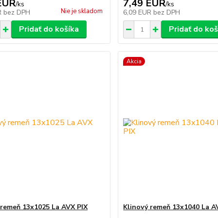
EUR
7,49 EUR
/
ks
/
ks
Nie je skladom
R
bez DPH
6,09 EUR
bez DPH
Pridať do košíka
Pridať do koš
Akcia
 remeň 13x1025 La AVX PIX
Klinový remeň 13x1040 La A