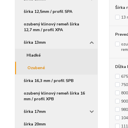
Šírka 
šírka 12,5mm / profil SPA
13
ozubený klinový remeň šírka
12,7 mm / profil XPA
Preve
šírka 13mm
ozu
rem
Hladké
Dĺžka 
Ozubené
675
šírka 16,3 mm / profil SPB
750
800
ozubený klinový remeň šírka 16
mm / profil XPB
900
980
šírka 17mm
104
šírka 20mm
111