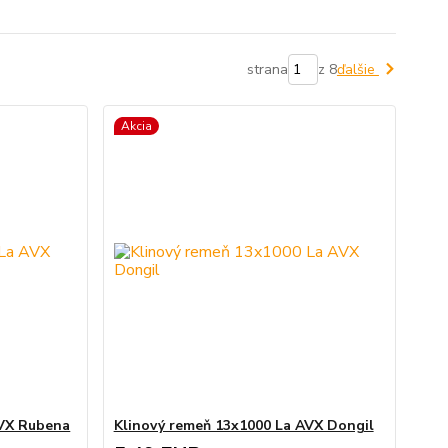
strana
z 8
ďalšie
Akcia
AVX Rubena
Klinový remeň 13x1000 La AVX Dongil