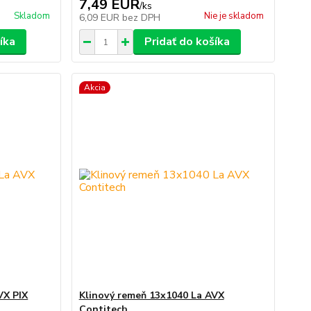
7,49 EUR
/
ks
Skladom
Nie je skladom
6,09 EUR
bez DPH
íka
Pridať do košíka
Akcia
VX PIX
Klinový remeň 13x1040 La AVX
Contitech