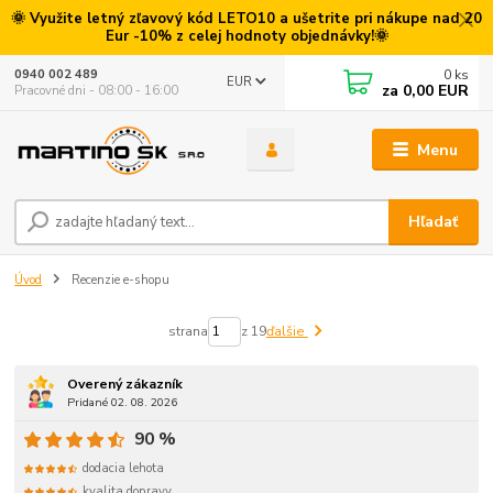
🌞 Využite letný zľavový kód LETO10 a ušetrite pri nákupe nad 20
Eur -10% z celej hodnoty objednávky!🌞
0
ks
0940 002 489
EUR
za
0,00 EUR
Pracovné dni - 08:00 - 16:00
Menu
Hľadať
Úvod
Recenzie e-shopu
strana
z 19
ďalšie
Overený zákazník
Pridané 02. 08. 2026
90 %
dodacia lehota
kvalita dopravy