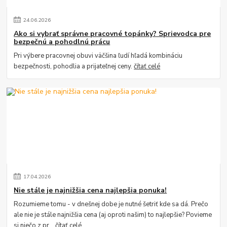
24
.
06
.
2026
Ako si vybrať správne pracovné topánky? Sprievodca pre
bezpečnú a pohodlnú prácu
Pri výbere pracovnej obuvi väčšina ľudí hľadá kombináciu
bezpečnosti, pohodlia a prijateľnej ceny.
čítať celé
17
.
04
.
2026
Nie stále je najnižšia cena najlepšia ponuka!
Rozumieme tomu - v dnešnej dobe je nutné šetriť kde sa dá. Prečo
ale nie je stále najnižšia cena (aj oproti našim) to najlepšie? Povieme
si niečo z pr...
čítať celé