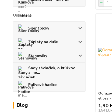
Ostatné
Silentbloky
Záplaty na duše
Sťahováky
Sady závlačiek, o-krúžkov
a iné...
Palivové hadice
Odrazov
elipsa -
Blog
1,90 
1,54 EU