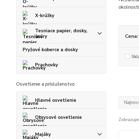
okolností
X-krúžky
Tesniace papier, dosky,
Cena:
šnúry
Pryžové koberce a dosky
Skl
Prachovky
Osvetlenie a príslušenstvo
Hlavné osvetlenie
Najnov
Obrysové osvetlenie
Zobrazuje
Majáky