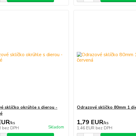
é sklíčko okrúhle s dierou -
Odrazové sklíčko 80mm 1 di
vé
EUR
1,79 EUR
/
ks
/
ks
Skladom
R
bez DPH
1,46 EUR
bez DPH