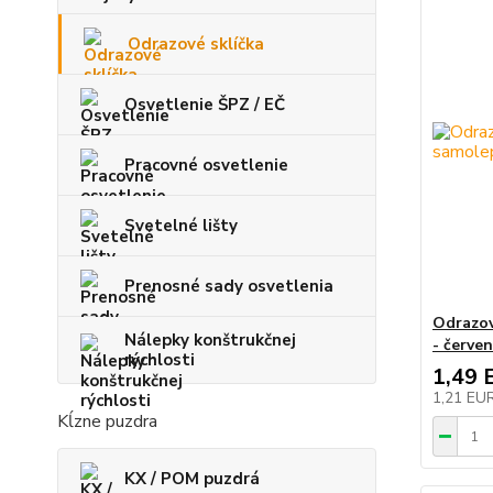
Odrazové sklíčka
Osvetlenie ŠPZ / EČ
Pracovné osvetlenie
Svetelné lišty
Prenosné sady osvetlenia
Odrazov
Nálepky konštrukčnej
- červe
rýchlosti
1,49 
1,21 EU
Kĺzne puzdra
KX / POM puzdrá