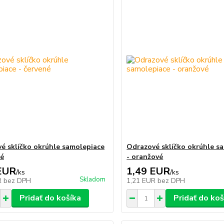
é sklíčko okrúhle samolepiace
Odrazové sklíčko okrúhle s
né
- oranžové
EUR
1,49 EUR
/
ks
/
ks
Skladom
R
bez DPH
1,21 EUR
bez DPH
Pridať do košíka
Pridať do koš