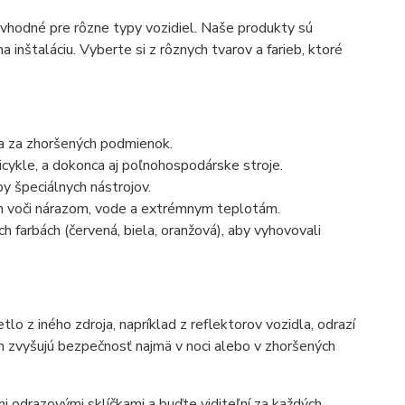
ú vhodné pre rôzne typy vozidiel. Naše produkty sú
nštaláciu. Vyberte si z rôznych tvarov a farieb, ktoré
 a za zhoršených podmienok.
icykle, a dokonca aj poľnohospodárske stroje.
 špeciálnych nástrojov.
ch voči nárazom, vode a extrémnym teplotám.
 farbách (červená, biela, oranžová), aby vyhovovali
lo z iného zdroja, napríklad z reflektorov vozidla, odrazí
ým zvyšujú bezpečnosť najmä v noci alebo v zhoršených
 odrazovými sklíčkami a buďte viditeľní za každých