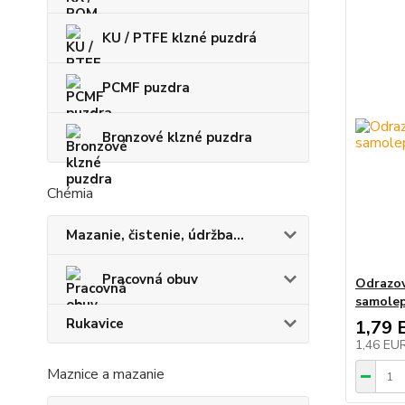
KU / PTFE klzné puzdrá
PCMF puzdra
Bronzové klzné puzdra
Chémia
Mazanie, čistenie, údržba...
Pracovná obuv
Odrazov
samolep
Rukavice
1,79 
1,46 EU
Maznice a mazanie