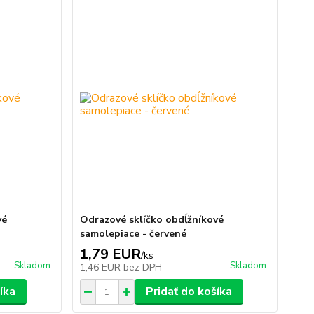
vé
Odrazové sklíčko obdĺžníkové
samolepiace - červené
1,79 EUR
/
ks
Skladom
Skladom
1,46 EUR
bez DPH
íka
Pridať do košíka