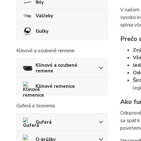
Ihly
V našom
Valčeky
vysoko kv
splnia vš
Guľky
Prečo s
Zv
Klinové a ozubené remene
Vše
Jed
Klinové a ozubené
remene
Odo
Šir
Klinové remenice
leg
Ako fu
Guferá a tesnenia
Odrazové 
sa späť k
Guferá
poveterno
O-krúžky
Nezanedbá