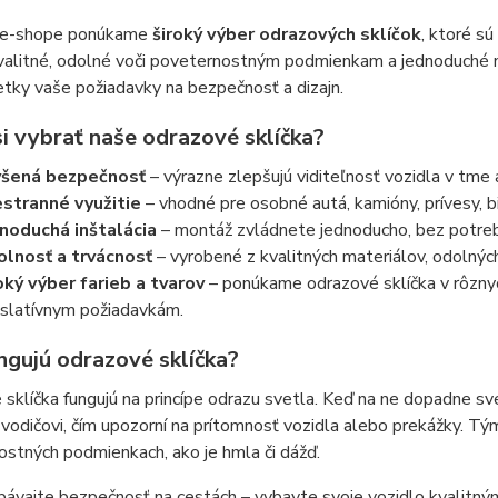
 e-shope ponúkame
široký výber odrazových sklíčok
, ktoré s
alitné, odolné voči poveternostným podmienkam a jednoduché na i
etky vaše požiadavky na bezpečnosť a dizajn.
i vybrať naše odrazové sklíčka?
ýšená bezpečnosť
– výrazne zlepšujú viditeľnosť vozidla v tme
stranné využitie
– vhodné pre osobné autá, kamióny, prívesy, b
noduchá inštalácia
– montáž zvládnete jednoducho, bez potreby
lnosť a trvácnosť
– vyrobené z kvalitných materiálov, odolný
oký výber farieb a tvarov
– ponúkame odrazové sklíčka v rôznych
islatívnym požiadavkám.
ngujú odrazové sklíčka?
sklíčka fungujú na princípe odrazu svetla. Keď na ne dopadne svet
 vodičovi, čím upozorní na prítomnosť vozidla alebo prekážky. T
stných podmienkach, ako je hmla či dážď.
vajte bezpečnosť na cestách – vybavte svoje vozidlo kvalitnými