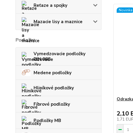
Reťaze a spojky
Novinka
Mazacie lisy a maznice
Podložky
Vymedzovacie podložky
DIN 988
Medene podložky
Hliníkové podložky
Odrazka
Fíbrové podložky
2,10 
1,71 EU
Podložky MB