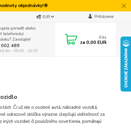
 hodnoty objednávky!🌞
Prihlásenie
EUR
ujete poradiť alebo
iť telefonickú
0
ks
ávku? Zavolajte!
za
0,00 EUR
 002 489
né dni - 08:00 - 16:00
vozidlo
ách. Či už ide o osobné autá, nákladné vozidlá,
né odrazové sklíčka výrazne zlepšujú viditeľnosť za
 iných vozidiel či pouličného osvetlenia, pomáhajú