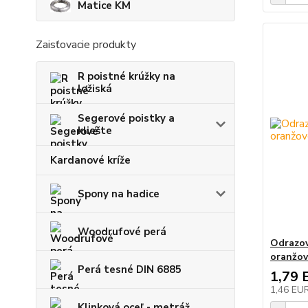
Matice KM
Zaisťovacie produkty
R poistné krúžky na
ložiská
Segerové poistky a
kliešte
Kardanové kríže
Spony na hadice
Woodrufové perá
Odrazov
oranžo
Perá tesné DIN 6885
1,79 
1,46 EU
Klinková oceľ - metráž