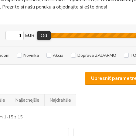
. Prezrite si našu ponuku a objednajte si ešte dnes!
EUR
Od
adom
Novinka
Akcia
Doprava ZADARMO
TO
Upresniť parametr
šie
Najlacnejšie
Najdrahšie
m 1-15 z 15