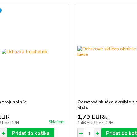
 trojuholník
Odrazové sklíčko okrúhle s 
biele
EUR
1,79 EUR
/
ks
Skladom
R
bez DPH
1,46 EUR
bez DPH
Pridať do košíka
Pridať do koš