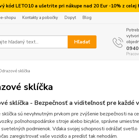
ový kód LETO10 a ušetrite pri nákupe nad 20 Eur -10% z celej
 e-shopu
Kontakty a pobočky
Dopyt
Blog
Potreb
vytvor
Hľadať
objedn
0940
Pracov
drazové sklíčka
zové sklíčka
é sklíčka - Bezpečnosť a viditeľnosť pre každé 
sklíčka sú nevyhnutným prvkom pre zvýšenie bezpečnosti na cest
vozíky, poľnohospodárske stroje alebo bicykle, správne umiestne
 svetelných podmienok. Vďaka svojej schopnosti odrážať svetlo z
čas zaregistrovať vaše vozidlo a predísť tak nehodám.