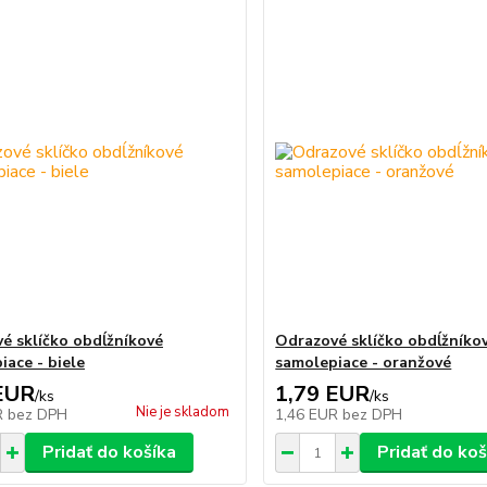
é sklíčko obdĺžníkové
Odrazové sklíčko obdĺžníko
iace - biele
samolepiace - oranžové
EUR
1,79 EUR
/
ks
/
ks
Nie je skladom
R
bez DPH
1,46 EUR
bez DPH
Pridať do košíka
Pridať do koš