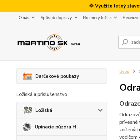
🌞 Využite letný zľav
O nás
Spôsob dopravy
Rozmery ložísk
Recenzie
Úvod
O
Darčekové poukazy
Odra
Ložiská a príslušenstvo
Odrazov
Ložiská
Odrazové 
prívesné 
Upínacie púzdra H
znížených
vodičom v