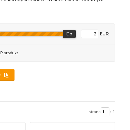
Do
EUR
P produkt
e
strana
z 1