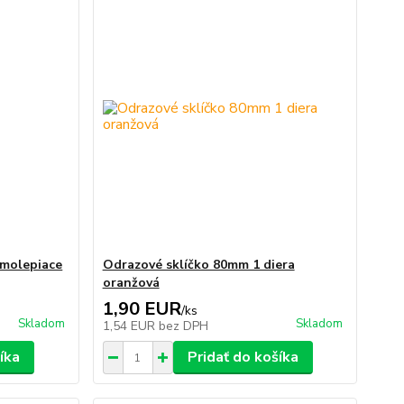
amolepiace
Odrazové sklíčko 80mm 1 diera
oranžová
1,90 EUR
/
ks
Skladom
Skladom
1,54 EUR
bez DPH
íka
Pridať do košíka