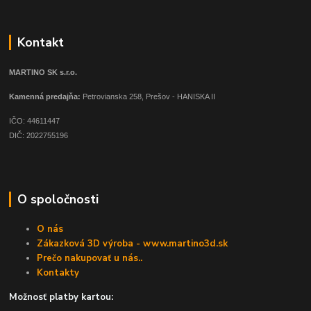
Kontakt
MARTINO SK s.r.o.
Kamenná predajňa:
Petrovianska 258, Prešov - HANISKA II
IČO: 44611447
DIČ: 2022755196
O spoločnosti
O nás
Zákazková 3D výroba - www.martino3d.sk
Prečo nakupovať u nás..
Kontakty
Možnosť platby kartou: