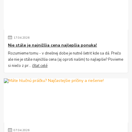
17
.
04
.
2026
Nie stále je najnižšia cena najlepšia ponuka!
Rozumieme tomu - v dnešnej dobe je nutné šetriť kde sa dá. Prečo
ale nie je stále najnižšia cena (aj oproti našim) to najlepšie? Povieme
si niečo z pr...
čítať celé
07
.
04
.
2026