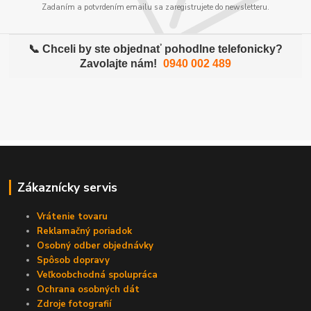
Zadaním a potvrdením emailu sa zaregistrujete do newsletteru.
📞 Chceli by ste objednať pohodlne telefonicky?
Zavolajte nám!
0940 002 489
Zákaznícky servis
Vrátenie tovaru
Reklamačný poriadok
Osobný odber objednávky
Spôsob dopravy
Veľkoobchodná spolupráca
Ochrana osobných dát
Zdroje fotografií