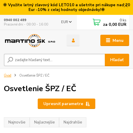
🌞 Využite letný zľavový kód LETO10 a ušetrite pri nákupe nad 20
Eur -10% z celej hodnoty objednávky!🌞
0
ks
0940 002 489
EUR
za
0,00 EUR
Pracovné dni - 08:00 - 16:00
Menu
Hľadať
Úvod
Osvetlenie ŠPZ / EČ
Osvetlenie ŠPZ / EČ
Upresniť parametre
Najnovšie
Najlacnejšie
Najdrahšie