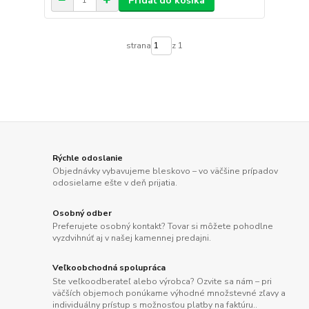
Pridať do košíka
strana
z 1
Rýchle odoslanie
Objednávky vybavujeme bleskovo – vo väčšine prípadov
odosielame ešte v deň prijatia.
Osobný odber
Preferujete osobný kontakt? Tovar si môžete pohodlne
vyzdvihnúť aj v našej kamennej predajni.
Veľkoobchodná spolupráca
Ste veľkoodberateľ alebo výrobca? Ozvite sa nám – pri
väčších objemoch ponúkame výhodné množstevné zľavy a
individuálny prístup s možnosťou platby na faktúru..