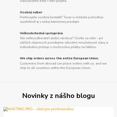
odosielame ešte v deň prijatia.
Osobný odber
Preferujete osobný kontakt? Tovar si môžete pohodlne
vyzdvihnúť aj v našej kamennej predajni.
Veľkoobchodná spolupráca
Ste veľkoodberateľ alebo výrobca? Ozvite sa nám – pri
väčších objemoch ponúkame výhodné množstevné zľavy a
individuálny prístup s možnosťou platby na faktúru..
We ship orders across the entire European Union.
Customers from abroad can place orders with us, and we
ship to all countries within the European Union.
Novinky z nášho blogu