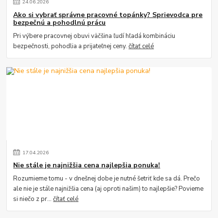
24
.
06
.
2026
Ako si vybrať správne pracovné topánky? Sprievodca pre
bezpečnú a pohodlnú prácu
Pri výbere pracovnej obuvi väčšina ľudí hľadá kombináciu
bezpečnosti, pohodlia a prijateľnej ceny.
čítať celé
17
.
04
.
2026
Nie stále je najnižšia cena najlepšia ponuka!
Rozumieme tomu - v dnešnej dobe je nutné šetriť kde sa dá. Prečo
ale nie je stále najnižšia cena (aj oproti našim) to najlepšie? Povieme
si niečo z pr...
čítať celé