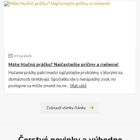
07
.
04
.
2026
Máte hlučnú práčku? Najčastejšie príčiny a riešenie!
Hučanie práčky patrí medzi najčastejšie problémy, s ktorými sa
domácnosti stretávajú. Spočiatku ide o nenápadný zvuk, no
postupne sa môže zmeniť na ne...
čítať celé
Zobraziť všetky články
Čerstvé novinky a výhodne