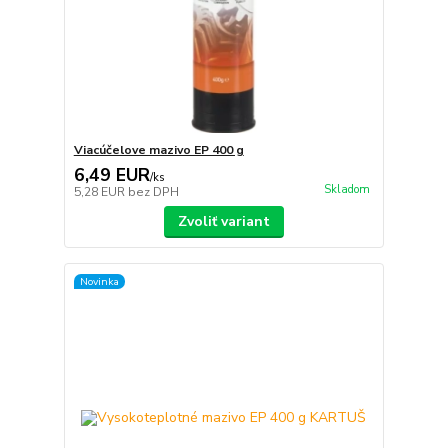
Viacúčelove mazivo EP 400 g
6,49 EUR
/
ks
Skladom
5,28 EUR
bez DPH
Zvoliť variant
Novinka