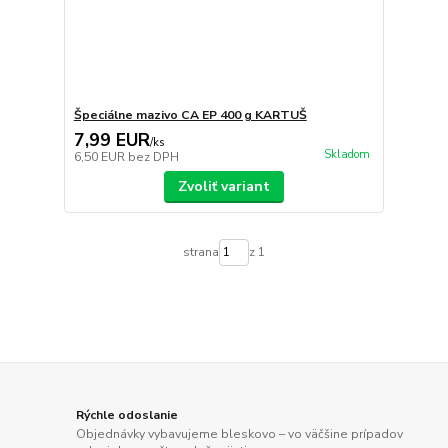
Špeciálne mazivo CA EP 400 g KARTUŠ
7,99 EUR
/
ks
Skladom
6,50 EUR
bez DPH
Zvoliť variant
strana
z 1
Rýchle odoslanie
Objednávky vybavujeme bleskovo – vo väčšine prípadov