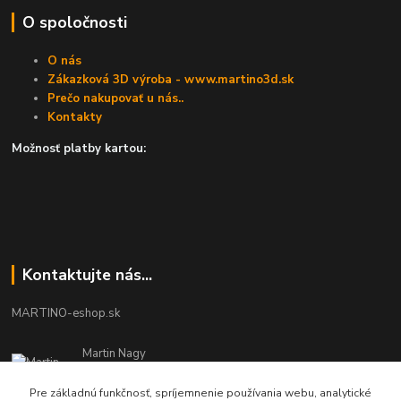
O spoločnosti
O nás
Zákazková 3D výroba - www.martino3d.sk
Prečo nakupovať u nás..
Kontakty
Možnosť platby kartou:
Kontaktujte nás...
MARTINO-eshop.sk
Martin Nagy
0940 002 489
Pracovné dni - 08:00 - 16:00
Pre základnú funkčnosť, spríjemnenie používania webu, analytické