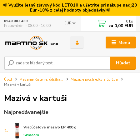
🌞 Využite letný zľavový kód LETO10 a ušetrite pri nákupe nad 20
Eur -10% z celej hodnoty objednávky!🌞
0
ks
0940 002 489
EUR
za
0,00 EUR
Pracovné dni - 08:00 - 16:00
Menu
Hľadať
Úvod
Mazanie, čistenie, údržba...
Mazacie prostriedky a údržba
Mazivá v kartuši
Mazivá v kartuši
Najpredávanejšie
Viacúčelove mazivo EP 400 g
1.
Skladom