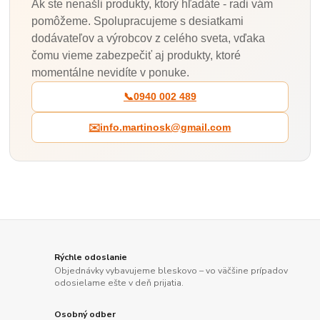
Ak ste nenašli produkty, ktorý hľadáte - radi vám
pomôžeme. Spolupracujeme s desiatkami
dodávateľov a výrobcov z celého sveta, vďaka
čomu vieme zabezpečiť aj produkty, ktoré
momentálne nevidíte v ponuke.
📞
0940 002 489
✉️
info.martinosk@gmail.com
Rýchle odoslanie
Objednávky vybavujeme bleskovo – vo väčšine prípadov
odosielame ešte v deň prijatia.
Osobný odber