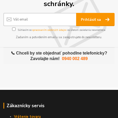
schránky.
Prihlásiť sa
Súhlasím so
spracovaním osobných údajov
za účelom zasielania newslettera.
Zadaním a potvrdením emailu sa zaregistrujete do newsletteru.
📞 Chceli by ste objednať pohodlne telefonicky?
Zavolajte nám!
0940 002 489
Zákaznícky servis
Vrátenie tovaru