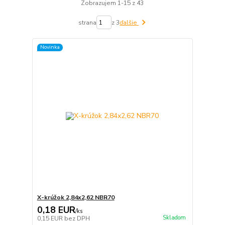
Zobrazujem 1-15 z 43
strana
z 3
ďalšie
Novinka
X-krúžok 2,84x2,62 NBR70
0,18 EUR
/
ks
Skladom
0,15 EUR
bez DPH