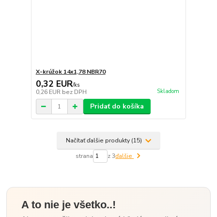
X-krúžok 14x1,78 NBR70
0,32 EUR
/
ks
Skladom
0,26 EUR
bez DPH
Pridať do košíka
Načítať ďalšie produkty (15)
strana
z 3
ďalšie
A to nie je všetko..!