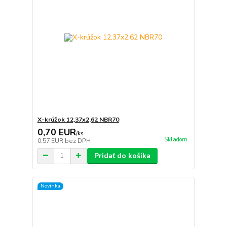
X-krúžok 12,37x2,62 NBR70
0,70 EUR
/
ks
Skladom
0,57 EUR
bez DPH
Pridať do košíka
Novinka