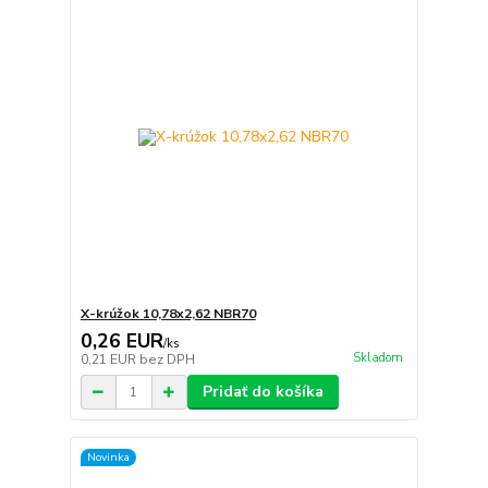
X-krúžok 10,78x2,62 NBR70
0,26 EUR
/
ks
Skladom
0,21 EUR
bez DPH
Pridať do košíka
Novinka