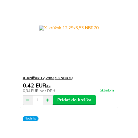
X-krúžok 12,29x3,53 NBR70
0,42 EUR
/
ks
Skladom
0,34 EUR
bez DPH
Pridať do košíka
Novinka