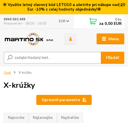
🌞 Využite letný zľavový kód LETO10 a ušetrite pri nákupe nad 20
Eur -10% z celej hodnoty objednávky!🌞
0
ks
0940 002 489
EUR
za
0,00 EUR
Pracovné dni - 08:00 - 16:00
Menu
Hľadať
Úvod
X-krúžky
X-krúžky
Upresniť parametre
Najnovšie
Najlacnejšie
Najdrahšie