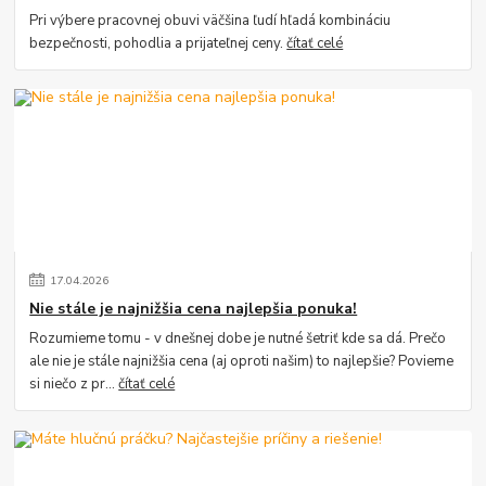
Pri výbere pracovnej obuvi väčšina ľudí hľadá kombináciu
bezpečnosti, pohodlia a prijateľnej ceny.
čítať celé
17
.
04
.
2026
Nie stále je najnižšia cena najlepšia ponuka!
Rozumieme tomu - v dnešnej dobe je nutné šetriť kde sa dá. Prečo
ale nie je stále najnižšia cena (aj oproti našim) to najlepšie? Povieme
si niečo z pr...
čítať celé