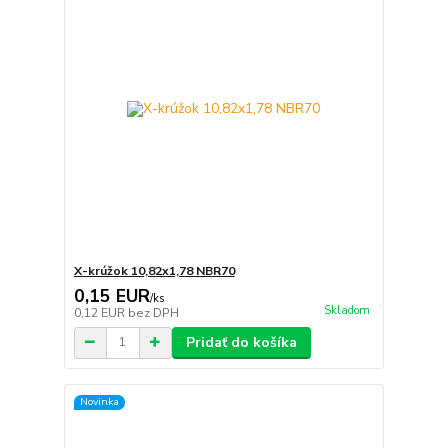
X-krúžok 10,82x1,78 NBR70
0,15 EUR
/
ks
Skladom
0,12 EUR
bez DPH
Pridať do košíka
Novinka