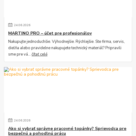
24
.
06
.
2026
MARTINO PRO – účet pre profesionálov
Nakupujte jednoduchšie. Výhodnejšie. Rýchlejšie. Ste firma, servis,
dielňa alebo pravidelne nakupujete technický materiál? Pripravili
sme pre vá...
čítať celé
24
.
06
.
2026
Ako si vybrať správne pracovné topánky? Sprievodca pre
bezpečnú a pohodlnú prácu