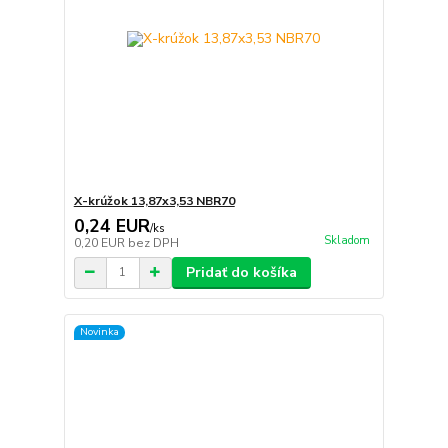
X-krúžok 13,87x3,53 NBR70
0,24 EUR
/
ks
Skladom
0,20 EUR
bez DPH
Pridať do košíka
Novinka