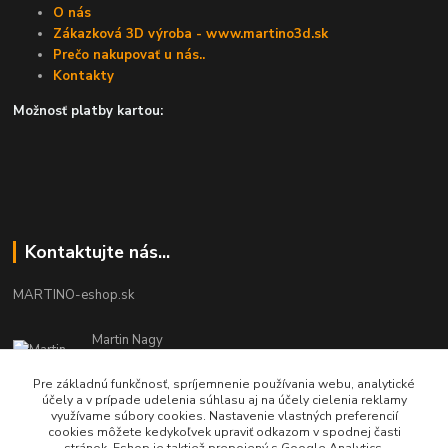
O nás
Zákazková 3D výroba - www.martino3d.sk
Prečo nakupovať u nás..
Kontakty
Možnosť platby kartou:
Kontaktujte nás...
MARTINO-eshop.sk
Martin Nagy
0940 002 489
Pracovné dni - 08:00 - 16:00
Pre základnú funkčnosť, spríjemnenie používania webu, analytické
účely a v prípade udelenia súhlasu aj na účely cielenia reklamy
využívame súbory cookies. Nastavenie vlastných preferencií
info.martinosk@gmail.com
cookies môžete kedykoľvek upraviť odkazom v spodnej časti