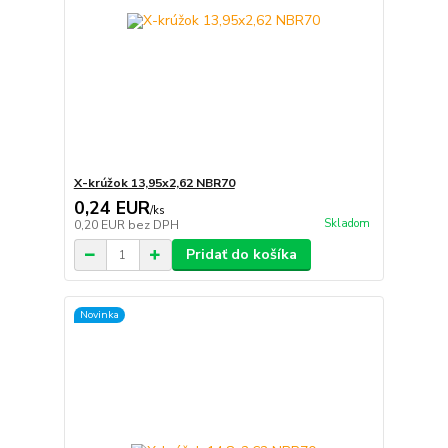
X-krúžok 13,95x2,62 NBR70
0,24 EUR
/
ks
Skladom
0,20 EUR
bez DPH
Pridať do košíka
Novinka