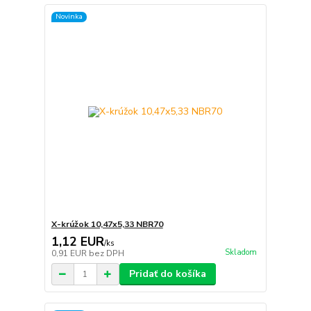
Novinka
X-krúžok 10,47x5,33 NBR70
1,12 EUR
/
ks
Skladom
0,91 EUR
bez DPH
Pridať do košíka