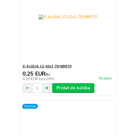
X-krúžok 12,42x1,78 NBR70
0,25 EUR
/
ks
Skladom
0,20 EUR
bez DPH
Pridať do košíka
Novinka