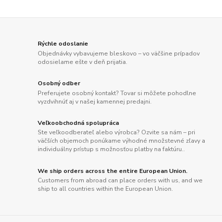
Rýchle odoslanie
Objednávky vybavujeme bleskovo – vo väčšine prípadov
odosielame ešte v deň prijatia.
Osobný odber
Preferujete osobný kontakt? Tovar si môžete pohodlne
vyzdvihnúť aj v našej kamennej predajni.
Veľkoobchodná spolupráca
Ste veľkoodberateľ alebo výrobca? Ozvite sa nám – pri
väčších objemoch ponúkame výhodné množstevné zľavy a
individuálny prístup s možnosťou platby na faktúru..
We ship orders across the entire European Union.
Customers from abroad can place orders with us, and we
ship to all countries within the European Union.