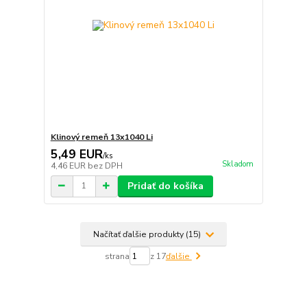
Klinový remeň 13x1040 Li
5,49 EUR
/
ks
Skladom
4,46 EUR
bez DPH
Pridať do košíka
Načítať ďalšie produkty (15)
strana
z 17
ďalšie