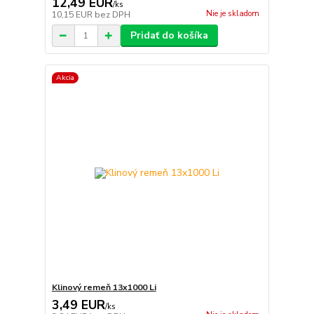
12,49 EUR
/
ks
Nie je skladom
10,15 EUR
bez DPH
Pridať do košíka
Akcia
Klinový remeň 13x1000 Li
3,49 EUR
/
ks