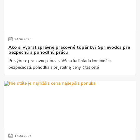
24
.
06
.
2026
Ako si vybrať správne pracovné topánky? Sprievodca pre
bezpečnú a pohodlnú prácu
Pri výbere pracovnej obuvi väčšina ľudí hľadá kombináciu
bezpečnosti, pohodlia a prijateľnej ceny.
čítať celé
17
.
04
.
2026