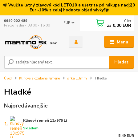
🌞 Využite letný zľavový kód LETO10 a ušetrite pri nákupe nad 20
Eur -10% z celej hodnoty objednávky!🌞
0
ks
0940 002 489
EUR
za
0,00 EUR
Pracovné dni - 08:00 - 16:00
Menu
Hľadať
Úvod
Klinové a ozubené remene
šírka 13mm
Hladké
Hladké
Najpredávanejšie
Klinový remeň 13x975 Li
1.
Skladom
5,49 EUR