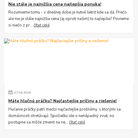
Nie stále je najnižšia cena najlepšia ponuka!
Rozumieme tomu - v dnešnej dobe je nutné šetriť kde sa dá. Prečo
ale nie je stále najnižšia cena (aj oproti našim) to najlepšie? Povieme
si niečo z pr...
čítať celé
07
.
04
.
2026
Máte hlučnú práčku? Najčastejšie príčiny a riešenie!
Hučanie práčky patrí medzi najčastejšie problémy, s ktorými sa
domácnosti stretávajú. Spočiatku ide o nenápadný zvuk, no
postupne sa môže zmeniť na ne...
čítať celé