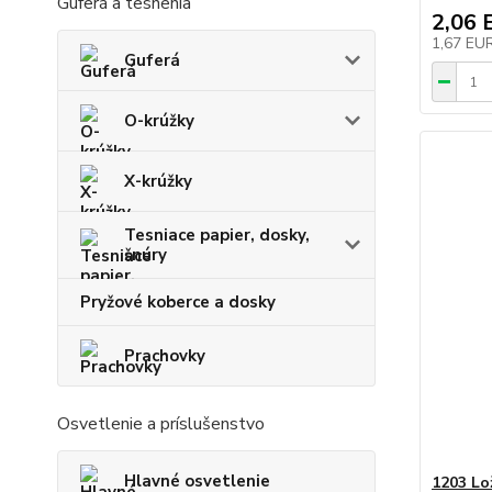
Guferá a tesnenia
2,06 
1,67 EU
Guferá
O-krúžky
X-krúžky
Tesniace papier, dosky,
šnúry
Pryžové koberce a dosky
Prachovky
Osvetlenie a príslušenstvo
Hlavné osvetlenie
1203 Lo