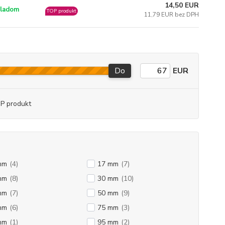
14,50 EUR
ladom
TOP produkt
11,79 EUR bez DPH
Do
EUR
P produkt
mm
(4)
17 mm
(7)
mm
(8)
30 mm
(10)
mm
(7)
50 mm
(9)
mm
(6)
75 mm
(3)
mm
(1)
95 mm
(2)