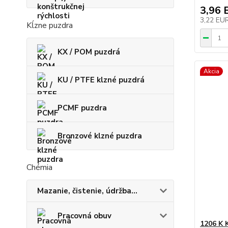
3,96 
3,22 EU
Kĺzne puzdra
KX / POM puzdrá
Akcia
KU / PTFE klzné puzdrá
PCMF puzdra
Bronzové klzné puzdra
Chémia
Mazanie, čistenie, údržba...
Pracovná obuv
1206 K 