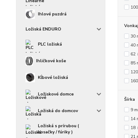
10
Ihlové puzdrá
Vonkaj
Ložiská ENDURO
30
PLC ložiská
40
62
Ihličkové koše
85
12
Kĺbové ložiská
16
Ložiskové domce
Šírka
9 
Ložiská do domcov
14
Ložiská s prírubou (
18
kosačky / fúriky )
21