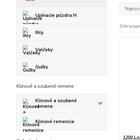
Najnov
Upínacie púzdra H
Zobrazuje
Ihly
Valčeky
Guľky
Klinové a ozubené remene
Klinové a ozubené
remene
Klinové remenice
1200 Lo