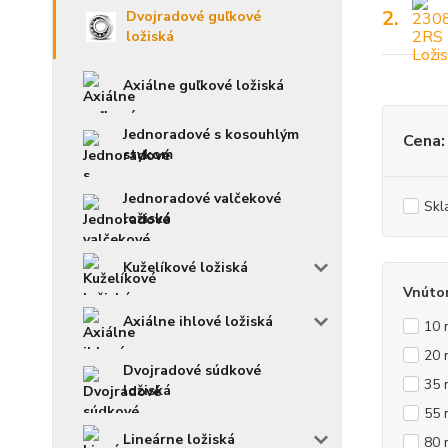
2.
Dvojradové guľkové
ložiská
Axiálne guľkové ložiská
Jednoradové s kosouhlým
Cena:
stykom
Jednoradové valčekové
Skl
ložiská
Kuželíkové ložiská
Vnúto
Axiálne ihlové ložiská
10
20
Dvojradové súdkové
35
ložiská
55
Lineárne ložiská
80