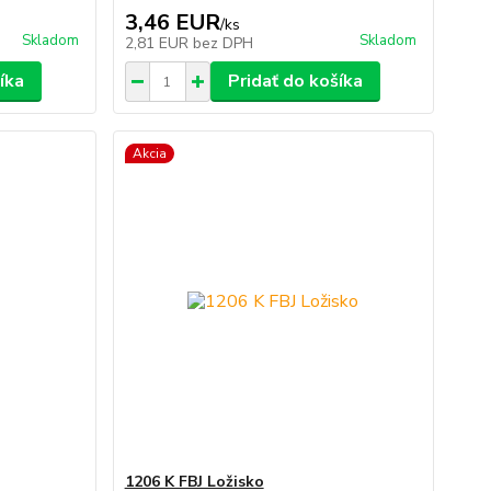
3,46 EUR
/
ks
Skladom
Skladom
2,81 EUR
bez DPH
íka
Pridať do košíka
Akcia
1206 K FBJ Ložisko