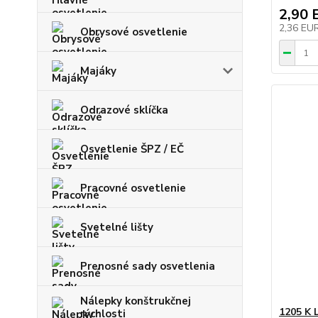
2,90 
2,36 EU
Obrysové osvetlenie
Majáky
Odrazové sklíčka
Osvetlenie ŠPZ / EČ
Pracovné osvetlenie
Svetelné lišty
Prenosné sady osvetlenia
Nálepky konštrukčnej
1205 K 
rýchlosti