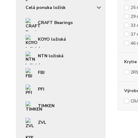
Celá ponuka ložísk
25
29
CRAFT Bearings
33
37
KOYO ložiská
46
NTN ložiská
Krytie
2RS
FBJ
PFI
Výrob
CR
TIMKEN
ZVL
KYK