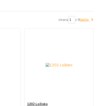
strana
z 8
ďalšie
1202 Ložisko