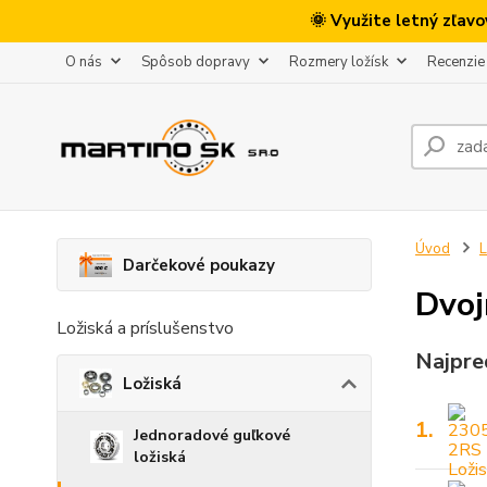
🌞 Využite letný zľav
O nás
Spôsob dopravy
Rozmery ložísk
Recenzie
Úvod
L
Darčekové poukazy
Dvoj
Ložiská a príslušenstvo
Najpre
Ložiská
1.
Jednoradové guľkové
ložiská