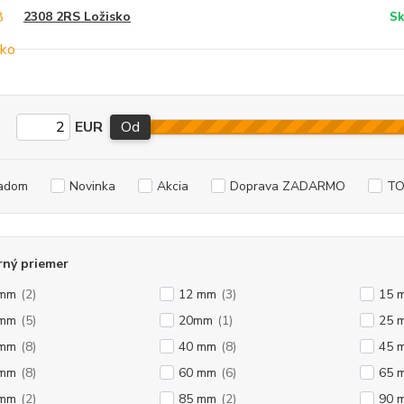
2308 2RS Ložisko
Sk
EUR
Od
adom
Novinka
Akcia
Doprava ZADARMO
TO
rný priemer
 mm
(2)
12 mm
(3)
15 
 mm
(5)
20mm
(1)
25 
 mm
(8)
40 mm
(8)
45 
 mm
(8)
60 mm
(6)
65 
 mm
(2)
85 mm
(2)
90 