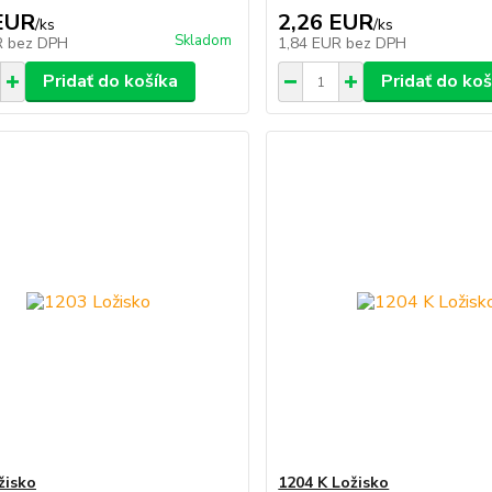
EUR
2,26 EUR
/
ks
/
ks
Skladom
R
bez DPH
1,84 EUR
bez DPH
Pridať do košíka
Pridať do koš
žisko
1204 K Ložisko