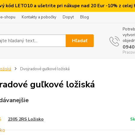
ový kód LETO10 a ušetrite pri nákupe nad 20 Eur -10% z celej
 e-shopu
Kontakty a pobočky
Dopyt
Blog
Potreb
vytvor
Hľadať
objedn
0940
Pracov
ožiská
Dvojradové guľkové ložiská
radové guľkové ložiská
dávanejšie
2305 2RS Ložisko
Sk