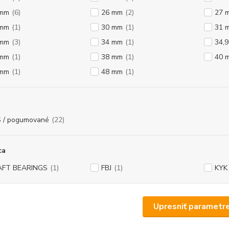
 mm
(6)
26 mm
(2)
27 
 mm
(1)
30 mm
(1)
31 
 mm
(3)
34 mm
(1)
34,
 mm
(1)
38 mm
(1)
40 
 mm
(1)
48 mm
(1)
 / pogumované
(22)
ca
AFT BEARINGS
(1)
FBJ
(1)
KYK
Upresniť parametr