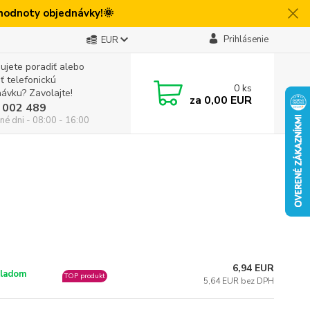
 hodnoty objednávky!🌞
Prihlásenie
EUR
ujete poradiť alebo
iť telefonickú
0
ks
ávku? Zavolajte!
za
0,00 EUR
 002 489
né dni - 08:00 - 16:00
6,94 EUR
ladom
TOP produkt
5,64 EUR bez DPH