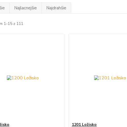
šie
Najlacnejšie
Najdrahšie
m 1-15 z 111
žisko
1201 Ložisko