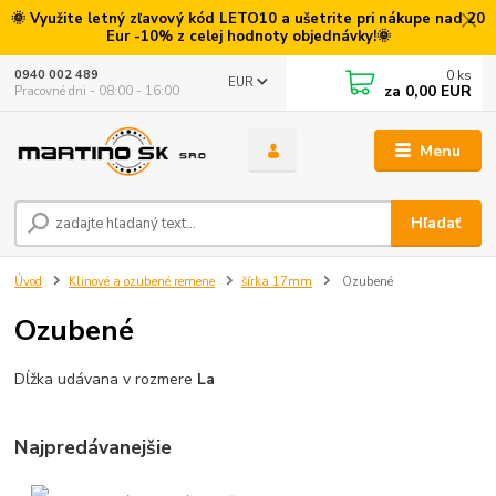
🌞 Využite letný zľavový kód LETO10 a ušetrite pri nákupe nad 20
Eur -10% z celej hodnoty objednávky!🌞
0
ks
0940 002 489
EUR
za
0,00 EUR
Pracovné dni - 08:00 - 16:00
Menu
Hľadať
Úvod
Klinové a ozubené remene
šírka 17mm
Ozubené
Ozubené
Dĺžka udávana v rozmere
La
Najpredávanejšie