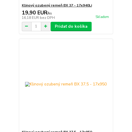
Klinový ozubený remeň BX 37 - 17x940Li
19,90 EUR
/
ks
Skladom
16,18 EUR
bez DPH
Pridať do košíka