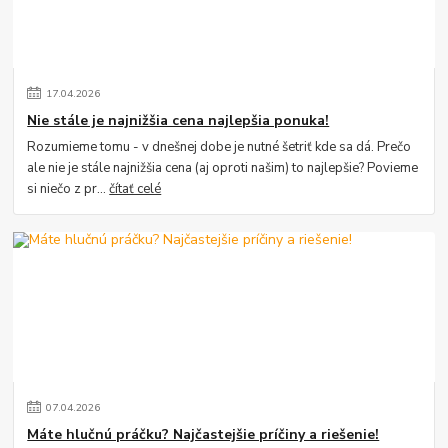
17
.
04
.
2026
Nie stále je najnižšia cena najlepšia ponuka!
Rozumieme tomu - v dnešnej dobe je nutné šetriť kde sa dá. Prečo
ale nie je stále najnižšia cena (aj oproti našim) to najlepšie? Povieme
si niečo z pr...
čítať celé
07
.
04
.
2026
Máte hlučnú práčku? Najčastejšie príčiny a riešenie!