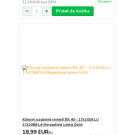
Skladom
12,19 EUR
bez DPH
Pridať do košíka
Klinový ozubený remeň BX 40 - 17x1016 Li /
17x1068 Ld Megadyne Linea Gold
18,99 EUR
/
ks