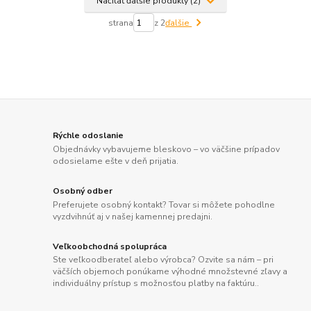
Načítať ďalšie produkty (2)
strana
z 2
ďalšie
Rýchle odoslanie
Objednávky vybavujeme bleskovo – vo väčšine prípadov
odosielame ešte v deň prijatia.
Osobný odber
Preferujete osobný kontakt? Tovar si môžete pohodlne
vyzdvihnúť aj v našej kamennej predajni.
Veľkoobchodná spolupráca
Ste veľkoodberateľ alebo výrobca? Ozvite sa nám – pri
väčších objemoch ponúkame výhodné množstevné zľavy a
individuálny prístup s možnosťou platby na faktúru..