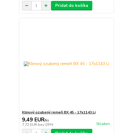
Pridať do košíka
Klinový ozubený remeň BX 45 - 17x1143 Li
9,49 EUR
/
ks
Skladom
7,72 EUR
bez DPH