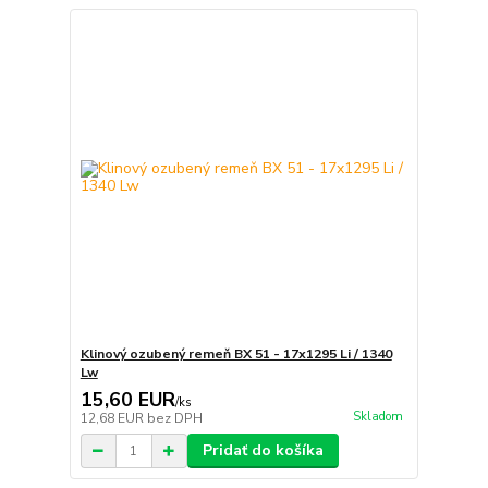
Klinový ozubený remeň BX 51 - 17x1295 Li / 1340
Lw
15,60 EUR
/
ks
Skladom
12,68 EUR
bez DPH
Pridať do košíka