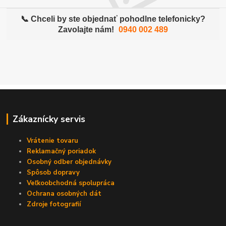
📞 Chceli by ste objednať pohodlne telefonicky?
Zavolajte nám!
0940 002 489
Zákaznícky servis
Vrátenie tovaru
Reklamačný poriadok
Osobný odber objednávky
Spôsob dopravy
Veľkoobchodná spolupráca
Ochrana osobných dát
Zdroje fotografií