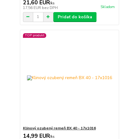
21,60 EUR
/
ks
Skladom
17,56 EUR
bez DPH
Pridať do košíka
TOP produkt
Klinový ozubený remeň BX 40 - 17x1016
14,99 EUR
/
ks