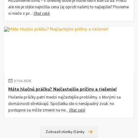
Rozumieme tomu - v dnešnej dobe je nutné šetriť kde sa dá. Prečo
ale nie je stále najnižšia cena (aj oproti našim) to najlepšie? Povieme
si niečo z pr...
čítať celé
07
.
04
.
2026
Máte hlučnú práčku? Najčastejšie príčiny a riešenie!
Hučanie práčky patrí medzi najčastejšie problémy, s ktorými sa
domácnosti stretávajú. Spočiatku ide o nenápadný zvuk, no
postupne sa môže zmeniť na ne...
čítať celé
Zobraziť všetky články