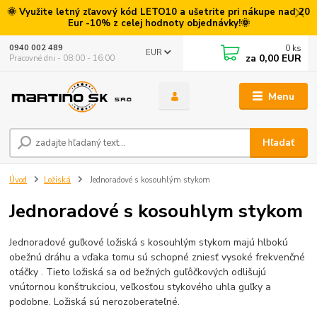
🌞 Využite letný zľavový kód LETO10 a ušetrite pri nákupe nad 20
Eur -10% z celej hodnoty objednávky!🌞
0
ks
0940 002 489
EUR
za
0,00 EUR
Pracovné dni - 08:00 - 16:00
Menu
Hľadať
Úvod
Ložiská
Jednoradové s kosouhlým stykom
Jednoradové s kosouhlym stykom
Jednoradové guľkové ložiská s kosouhlým stykom majú hlbokú
obežnú dráhu a vďaka tomu sú schopné zniesť vysoké frekvenčné
otáčky . Tieto ložiská sa od bežných guľôčkových odlišujú
vnútornou konštrukciou, veľkosťou stykového uhla guľky a
podobne. Ložiská sú nerozoberateľné.