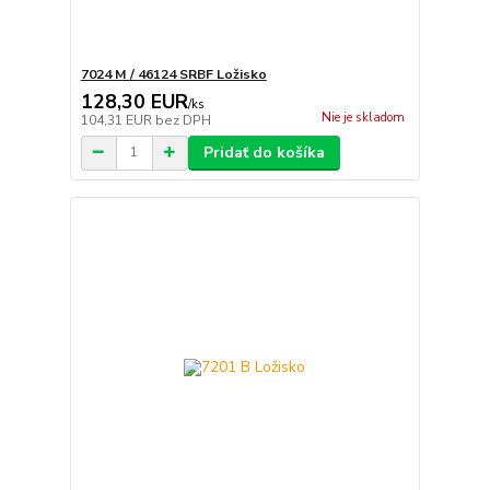
7024 M / 46124 SRBF Ložisko
128,30 EUR
/
ks
Nie je skladom
104,31 EUR
bez DPH
Pridať do košíka