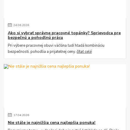
24
.
06
.
2026
Ako si vybrať správne pracovné topánky? Sprievodca pre
bezpečnú a pohodlnú prácu
Pri výbere pracovnej obuvi väčšina ľudí hľadá kombináciu
bezpečnosti, pohodlia a prijateľnej ceny.
čítať celé
17
.
04
.
2026
Nie stále je najnižšia cena najlepšia ponuka!