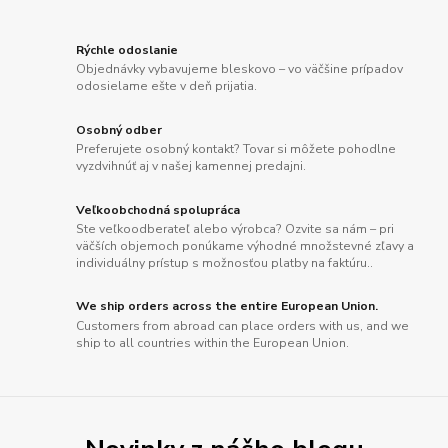
Rýchle odoslanie
Objednávky vybavujeme bleskovo – vo väčšine prípadov
odosielame ešte v deň prijatia.
Osobný odber
Preferujete osobný kontakt? Tovar si môžete pohodlne
vyzdvihnúť aj v našej kamennej predajni.
Veľkoobchodná spolupráca
Ste veľkoodberateľ alebo výrobca? Ozvite sa nám – pri
väčších objemoch ponúkame výhodné množstevné zľavy a
individuálny prístup s možnosťou platby na faktúru..
We ship orders across the entire European Union.
Customers from abroad can place orders with us, and we
ship to all countries within the European Union.