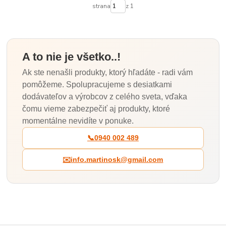
strana
z 1
A to nie je všetko..!
Ak ste nenašli produkty, ktorý hľadáte - radi vám
pomôžeme. Spolupracujeme s desiatkami
dodávateľov a výrobcov z celého sveta, vďaka
čomu vieme zabezpečiť aj produkty, ktoré
momentálne nevidíte v ponuke.
📞
0940 002 489
✉️
info.martinosk@gmail.com