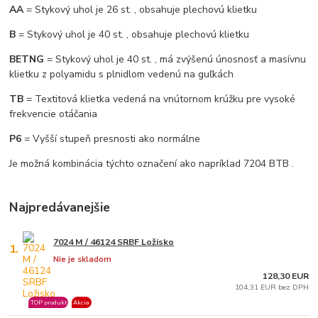
AA
= Stykový uhol je 26 st. , obsahuje plechovú klietku
B
= Stykový uhol je 40 st. , obsahuje plechovú klietku
BETNG
= Stykový uhol je 40 st. , má zvýšenú únosnosť a masívnu
klietku z polyamidu s plnidlom vedenú na guľkách
TB
= Textitová klietka vedená na vnútornom krúžku pre vysoké
frekvencie otáčania
P6
= Vyšší stupeň presnosti ako normálne
Je možná kombinácia týchto označení ako napríklad 7204 BTB .
Najpredávanejšie
7024 M / 46124 SRBF Ložisko
1.
Nie je skladom
128,30 EUR
104,31 EUR bez DPH
TOP produkt
Akcia