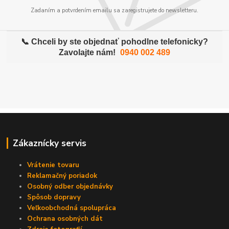
Zadaním a potvrdením emailu sa zaregistrujete do newsletteru.
📞 Chceli by ste objednať pohodlne telefonicky?
Zavolajte nám!
0940 002 489
Zákaznícky servis
Vrátenie tovaru
Reklamačný poriadok
Osobný odber objednávky
Spôsob dopravy
Veľkoobchodná spolupráca
Ochrana osobných dát