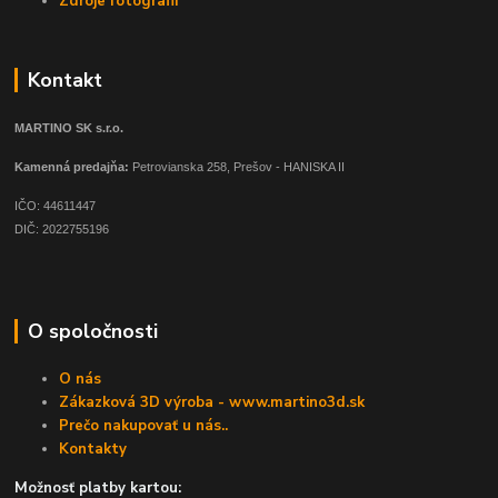
Zdroje fotografií
Kontakt
MARTINO SK s.r.o.
Kamenná predajňa:
Petrovianska 258, Prešov - HANISKA II
IČO: 44611447
DIČ: 2022755196
O spoločnosti
O nás
Zákazková 3D výroba - www.martino3d.sk
Prečo nakupovať u nás..
Kontakty
Možnosť platby kartou: