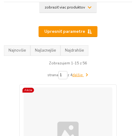
zobraziť viac produktov
Upresniť parametre
Najnovšie
Najlacnejšie
Najdrahšie
Zobrazujem 1-15 z 56
strana
z 4
ďalšie
Akcia