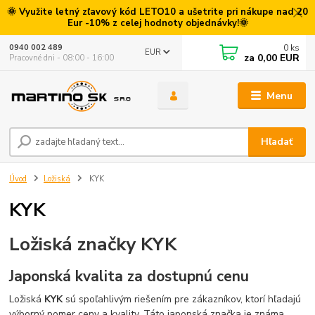
🌞 Využite letný zľavový kód LETO10 a ušetrite pri nákupe nad 20
Eur -10% z celej hodnoty objednávky!🌞
0
ks
0940 002 489
EUR
za
0,00 EUR
Pracovné dni - 08:00 - 16:00
Menu
Hľadať
Úvod
Ložiská
KYK
KYK
Ložiská značky KYK
Japonská kvalita za dostupnú cenu
Ložiská
KYK
sú spoľahlivým riešením pre zákazníkov, ktorí hľadajú
výborný pomer ceny a kvality. Táto japonská značka je známa