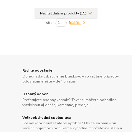
Načítať ďalšie produkty (15)
strana
z 4
ďalšie
Rýchle odoslanie
Objednávky vybavujeme bleskovo – vo väčšine prípadov
odosielame ešte v deň prijatia.
Osobný odber
Preferujete osobný kontakt? Tovar si môžete pohodlne
vyzdvihnúť aj v našej kamennej predajni.
Veľkoobchodná spolupráca
Ste veľkoodberateľ alebo výrobca? Ozvite sa nám – pri
väčších objemoch ponúkame výhodné množstevné zľavy a