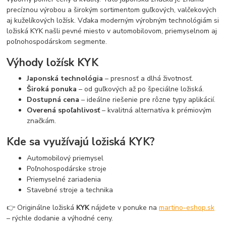
precíznou výrobou a širokým sortimentom guľkových, valčekových
aj kuželíkových ložísk. Vďaka moderným výrobným technológiám si
ložiská KYK našli pevné miesto v automobilovom, priemyselnom aj
poľnohospodárskom segmente.
Výhody ložísk KYK
Japonská technológia
– presnosť a dlhá životnosť.
Široká ponuka
– od guľkových až po špeciálne ložiská.
Dostupná cena
– ideálne riešenie pre rôzne typy aplikácií.
Overená spoľahlivosť
– kvalitná alternatíva k prémiovým
značkám.
Kde sa využívajú ložiská KYK?
Automobilový priemysel
Poľnohospodárske stroje
Priemyselné zariadenia
Stavebné stroje a technika
👉 Originálne ložiská
KYK
nájdete v ponuke na
martino-eshop.sk
– rýchle dodanie a výhodné ceny.