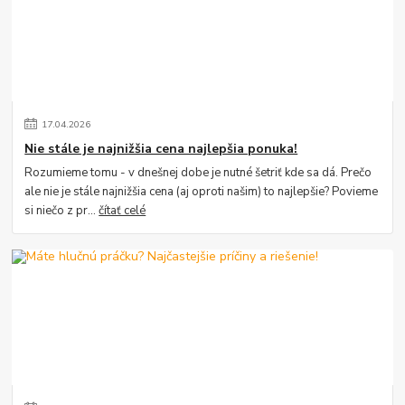
17
.
04
.
2026
Nie stále je najnižšia cena najlepšia ponuka!
Rozumieme tomu - v dnešnej dobe je nutné šetriť kde sa dá. Prečo
ale nie je stále najnižšia cena (aj oproti našim) to najlepšie? Povieme
si niečo z pr...
čítať celé