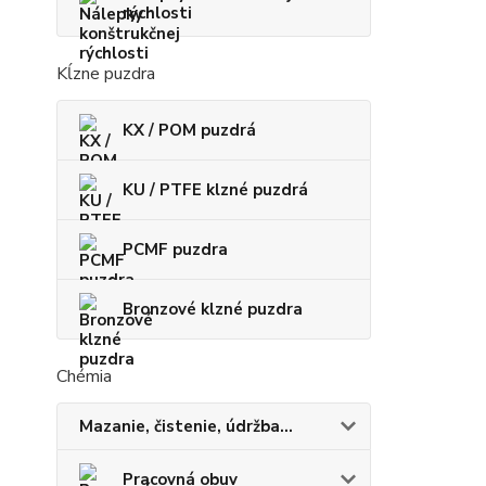
rýchlosti
Kĺzne puzdra
KX / POM puzdrá
KU / PTFE klzné puzdrá
PCMF puzdra
Bronzové klzné puzdra
Chémia
Mazanie, čistenie, údržba...
Pracovná obuv