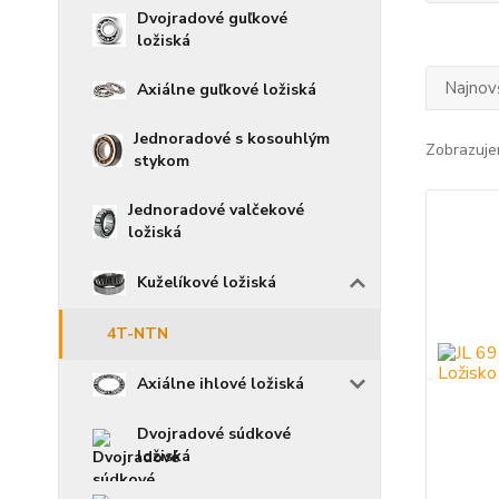
Dvojradové guľkové
ložiská
Najnov
Axiálne guľkové ložiská
Jednoradové s kosouhlým
Zobrazuje
stykom
Jednoradové valčekové
ložiská
Kuželíkové ložiská
4T-NTN
Axiálne ihlové ložiská
Dvojradové súdkové
ložiská