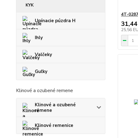
KYK
4T-028
Upínacie púzdra H
31,44
25,56 E
Ihly
Valčeky
Guľky
Klinové a ozubené remene
Klinové a ozubené
remene
Klinové remenice