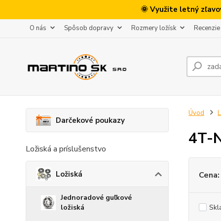
🌞 Využite letný zľav
O nás
Spôsob dopravy
Rozmery ložísk
Recenzie
Úvod
L
Darčekové poukazy
4T-
Ložiská a príslušenstvo
Ložiská
Cena:
Jednoradové guľkové
Skl
ložiská