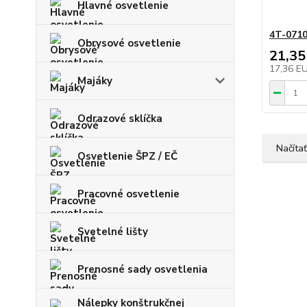
Hlavné osvetlenie
4T-071
Obrysové osvetlenie
21,35
17,36 E
Majáky
Odrazové sklíčka
Načítať
Osvetlenie ŠPZ / EČ
Pracovné osvetlenie
Svetelné lišty
Prenosné sady osvetlenia
Nálepky konštrukčnej