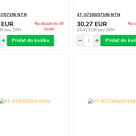
87/07196 NTN
4T-07100/07196 NTN
 EUR
30,27 EUR
Na sklade do 48
Na s
hodín
UR
bez DPH
24,61 EUR
bez DPH
Pridať do košíka
Pridať do koš