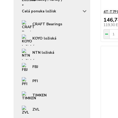
Celá ponuka ložísk
4T-T7F
146,
CRAFT Bearings
119,30 
KOYO ložiská
NTN ložiská
FBJ
PFI
TIMKEN
ZVL