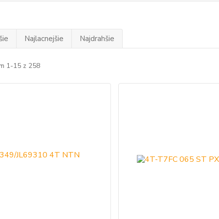
šie
Najlacnejšie
Najdrahšie
m 1-15 z 258