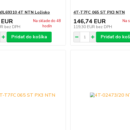
9/JL69310 4T NTN Ložisko
4T-T7FC 065 ST PX3 NTN
 EUR
146,74 EUR
Na sklade do 48
Na s
hodín
UR
bez DPH
119,30 EUR
bez DPH
Pridať do košíka
Pridať do koš