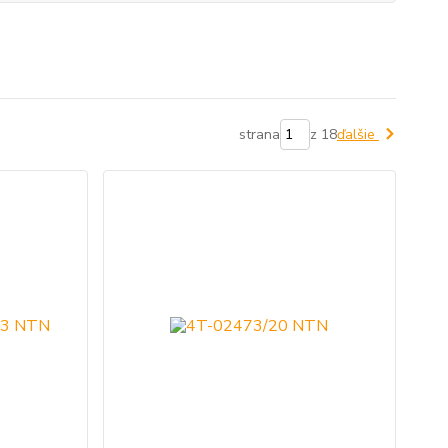
strana
z 18
ďalšie