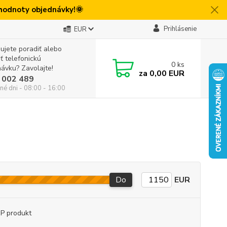
 hodnoty objednávky!🌞
Prihlásenie
EUR
ujete poradiť alebo
iť telefonickú
0
ks
ávku? Zavolajte!
za
0,00 EUR
 002 489
né dni - 08:00 - 16:00
Do
EUR
P produkt