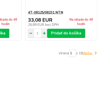
4T-08125/08231 NTN
33,08 EUR
klade do 48
Na sklade do 48
hodín
hodín
26,89 EUR
bez DPH
íka
Pridať do košíka
strana
z 18
ďalšie