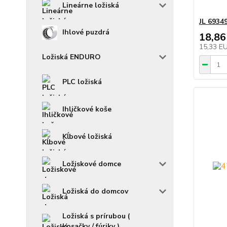
Lineárne ložiská
JL 6934
Ihlové puzdrá
18,86
15,33 E
Ložiská ENDURO
PLC ložiská
Ihličkové koše
Kĺbové ložiská
Ložiskové domce
Ložiská do domcov
Ložiská s prírubou (
kosačky / fúriky )