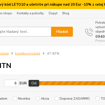
ový kód LETO10 a ušetrite pri nákupe nad 20 Eur -10% z celej
 e-shopu
Kontakty a pobočky
Dopyt
Blog
Potreb
vytvor
Hľadať
objedn
0940
Pracov
ožiská
Kuželíkové ložiská
4T-NTN
NTN
EUR
Od
adom
Novinka
Akcia
Doprava ZADARMO
TO