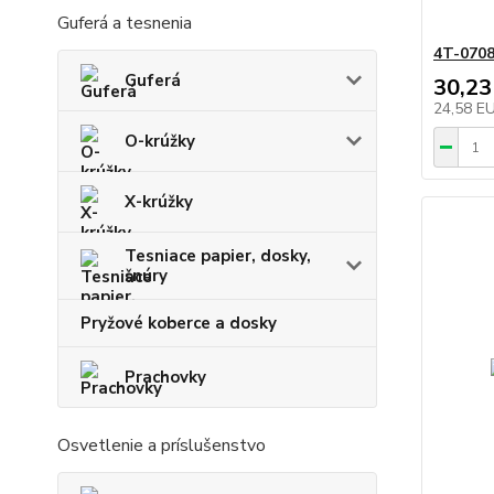
Guferá a tesnenia
4T-070
Guferá
30,23
24,58 E
O-krúžky
X-krúžky
Tesniace papier, dosky,
šnúry
Pryžové koberce a dosky
Prachovky
Osvetlenie a príslušenstvo