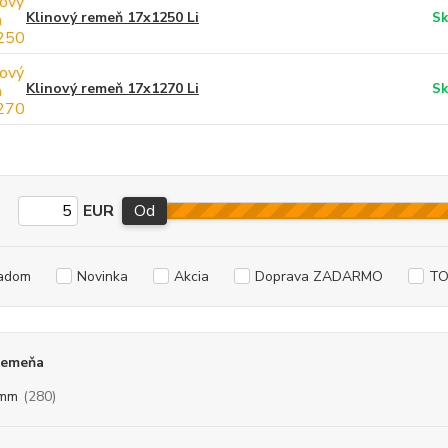
Klinový remeň 17x1250 Li
Sk
Klinový remeň 17x1270 Li
Sk
EUR
Od
adom
Novinka
Akcia
Doprava ZADARMO
TO
remeňa
 mm
(280)