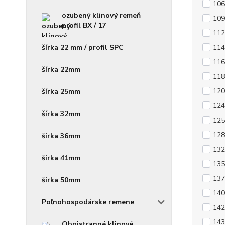
106
ozubený klinový remeň
109
profil BX / 17
112
114
šírka 22 mm / profil SPC
116
šírka 22mm
118
120
šírka 25mm
124
šírka 32mm
125
128
šírka 36mm
132
šírka 41mm
135
137
šírka 50mm
140
Poľnohospodárske remene
142
143
Obojstranné klinové