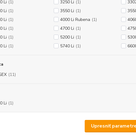
0 Li
(1)
3250 Li
(1)
3302
0 Li
(1)
3550 Li
(1)
355
0 Li
(1)
4000 Li Rubena
(1)
4060
0 Li
(1)
4700 Li
(1)
4750
0 Li
(1)
5200 Li
(1)
5300
0 Li
(1)
5740 Li
(1)
6600
ca
GEX
(11)
0 Li
(1)
Upresniť parametr