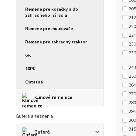
202
205
Remene pre kosačky a do
záhradného náradia
212
220
Remene pre mulčovače
224
Remene pre záhradný traktor
230
236
6PJ
243
10PK
250
Ostatné
264
270
Klinové remenice
280
294
Guferá a tesnenia
300
315
Guferá