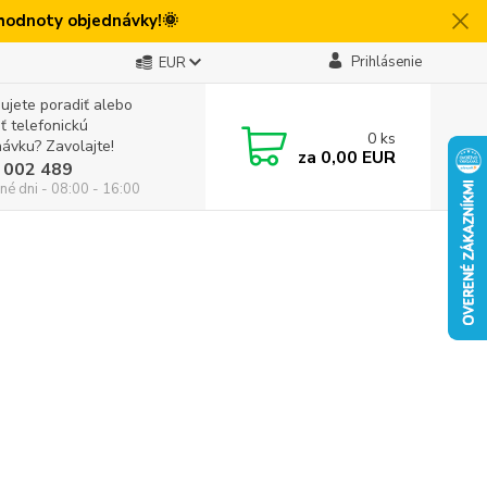
 hodnoty objednávky!🌞
Prihlásenie
EUR
ujete poradiť alebo
iť telefonickú
0
ks
ávku? Zavolajte!
za
0,00 EUR
 002 489
né dni - 08:00 - 16:00