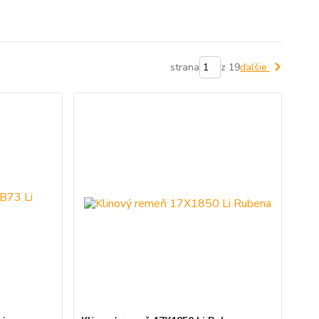
strana
z 19
ďalšie