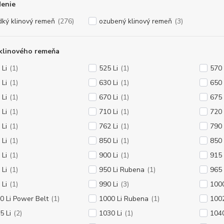
denie
dký klinový remeň
(276)
ozubený klinový remeň
(3)
klinového remeňa
 Li
(1)
525 Li
(1)
570 
 Li
(1)
630 Li
(1)
650 
 Li
(1)
670 Li
(1)
675 
 Li
(1)
710 Li
(1)
720
 Li
(1)
762 Li
(1)
790 
 Li
(1)
850 Li
(1)
850 
 Li
(1)
900 Li
(1)
915 
 Li
(1)
950 Li Rubena
(1)
965
 Li
(1)
990 Li
(3)
1000
0 Li Power Belt
(1)
1000 Li Rubena
(1)
1002
5 Li
(2)
1030 Li
(1)
1040