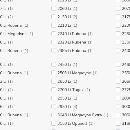
0 Li
(1)
2025 Li
(1)
2050
7 Li
(1)
2060 Li
(1)
2070
0 Li
(2)
2150 Li
(2)
2175
0 Li Rubena
(1)
2210 Li
(1)
2235
0 Li Megadyne
(1)
2240 Li Rubena
(1)
2250
0 Li
(1)
2320 Li Rubena
(1)
2350
0 Li Rubena
(1)
2385 Li Rubena
(1)
2400
0 Li
(1)
2450 Li
(1)
2460
0 Li Rubena
(1)
2503 Li Megadyne
(1)
2550
2 Li
(1)
2650 Li
(1)
265
0 Li
(2)
2700 Li Tagex
(1)
2725
0 Li
(1)
2850 Li
(1)
289
6 Li
(1)
2950 Li
(4)
3000
0 Li Rubena
(1)
3048 Li Megadyne Extra
(1)
3050
0 Li
(1)
3150 Li Optibelt
(1)
3160