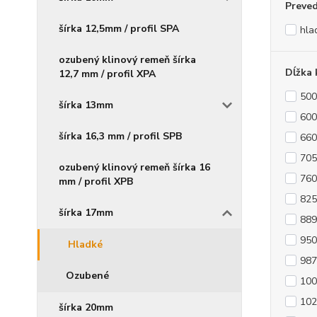
Preve
šírka 12,5mm / profil SPA
hla
ozubený klinový remeň šírka
Dĺžka 
12,7 mm / profil XPA
500
šírka 13mm
600
šírka 16,3 mm / profil SPB
660
705
ozubený klinový remeň šírka 16
760
mm / profil XPB
825
šírka 17mm
889
950
Hladké
987
Ozubené
100
102
šírka 20mm