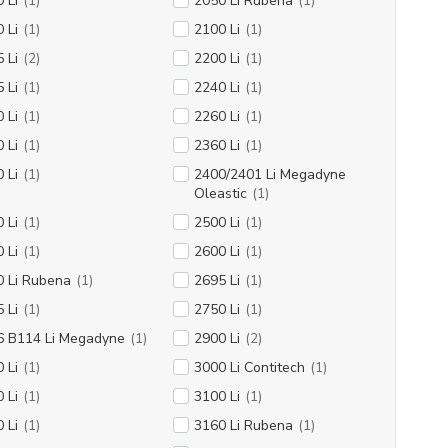
 Li
(1)
2050 Li Rubena
(1)
 Li
(1)
2100 Li
(1)
 Li
(2)
2200 Li
(1)
 Li
(1)
2240 Li
(1)
 Li
(1)
2260 Li
(1)
 Li
(1)
2360 Li
(1)
 Li
(1)
2400/2401 Li Megadyne
Oleastic
(1)
 Li
(1)
2500 Li
(1)
 Li
(1)
2600 Li
(1)
0 Li Rubena
(1)
2695 Li
(1)
 Li
(1)
2750 Li
(1)
6 B114 Li Megadyne
(1)
2900 Li
(2)
 Li
(1)
3000 Li Contitech
(1)
 Li
(1)
3100 Li
(1)
 Li
(1)
3160 Li Rubena
(1)