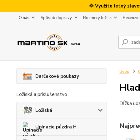
🌞 Využite letný zľav
O nás
Spôsob dopravy
Rozmery ložísk
Recenzie
Úvod
K
Darčekové poukazy
Hlad
Ložiská a príslušenstvo
Dĺžka ud
Ložiská
Najpre
Upínacie púzdra H