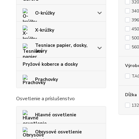
320
340
O-krúžky
396
450
X-krúžky
500
Tesniace papier, dosky,
560
šnúry
Pryžové koberce a dosky
Výrob
TA
Prachovky
Dĺžka
Osvetlenie a príslušenstvo
132
Hlavné osvetlenie
Obrysové osvetlenie