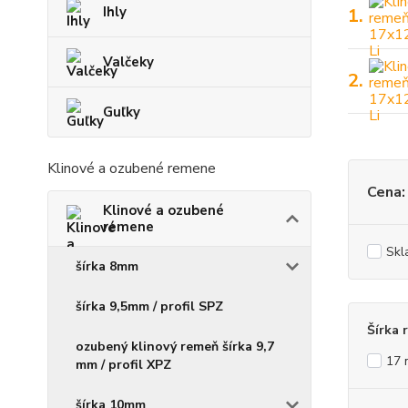
Ihly
1.
Valčeky
2.
Guľky
Klinové a ozubené remene
Cena:
Klinové a ozubené
remene
Skl
šírka 8mm
šírka 9,5mm / profil SPZ
Šírka 
ozubený klinový remeň šírka 9,7
17
mm / profil XPZ
šírka 10mm