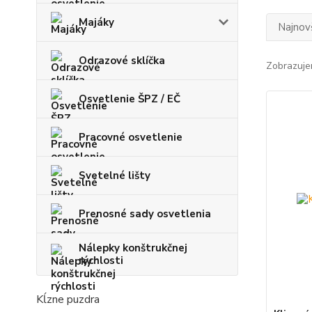
Majáky
Najnov
Odrazové sklíčka
Zobrazuje
Osvetlenie ŠPZ / EČ
Pracovné osvetlenie
Svetelné lišty
Prenosné sady osvetlenia
Nálepky konštrukčnej
rýchlosti
Kĺzne puzdra