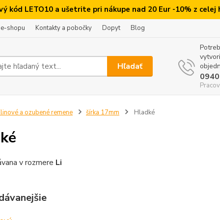
ový kód LETO10 a ušetrite pri nákupe nad 20 Eur -10% z celej
 e-shopu
Kontakty a pobočky
Dopyt
Blog
Potreb
vytvor
Hľadať
objedn
0940
Pracov
linové a ozubené remene
šírka 17mm
Hladké
ké
ávana v rozmere
Li
dávanejšie