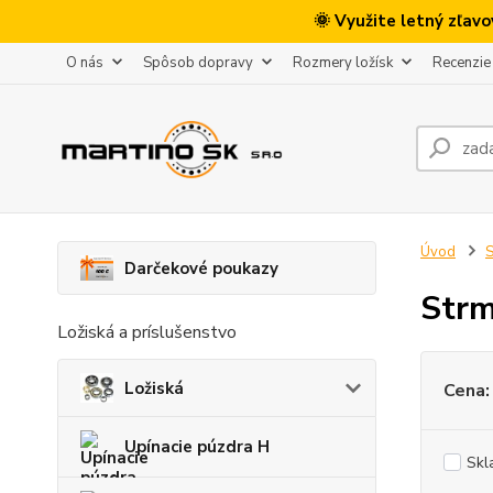
🌞 Využite letný zľav
O nás
Spôsob dopravy
Rozmery ložísk
Recenzie
Úvod
S
Darčekové poukazy
Strm
Ložiská a príslušenstvo
Ložiská
Cena:
Upínacie púzdra H
Skl