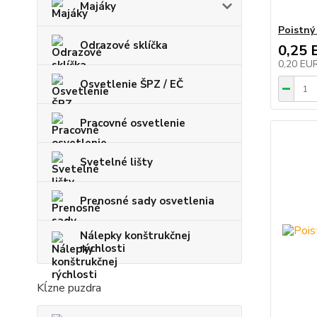
Majáky
Poistný
Odrazové sklíčka
0,25 
0,20 EU
Osvetlenie ŠPZ / EČ
Pracovné osvetlenie
Svetelné lišty
Prenosné sady osvetlenia
Nálepky konštrukčnej
rýchlosti
Kĺzne puzdra