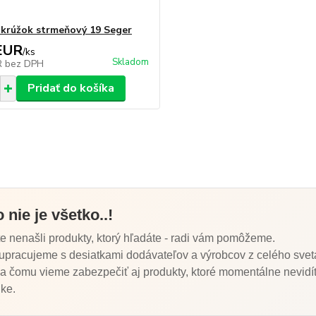
 krúžok strmeňový 19 Seger
EUR
/
ks
Skladom
R
bez DPH
Pridať do košíka
o nie je všetko..!
te nenašli produkty, ktorý hľadáte - radi vám pomôžeme.
upracujeme s desiatkami dodávateľov a výrobcov z celého svet
a čomu vieme zabezpečiť aj produkty, ktoré momentálne nevidít
ke.