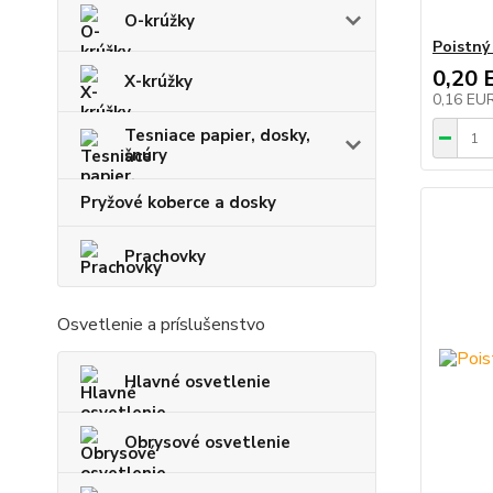
O-krúžky
Poistný
0,20 
X-krúžky
0,16 EU
Tesniace papier, dosky,
šnúry
Pryžové koberce a dosky
Prachovky
Osvetlenie a príslušenstvo
Hlavné osvetlenie
Obrysové osvetlenie