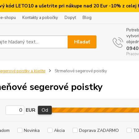
ový kód LETO10 a ušetrite pri nákupe nad 20 Eur -10% z celej
 e-shopu
Kontakty a pobočky
Dopyt
Blog
Potreb
vytvor
Hľadať
objedn
0940
Pracov
egerové poistky a kliešte
Strmeňové segerové poistky
eňové segerové poistky
EUR
Od
adom
Novinka
Akcia
Doprava ZADARMO
TO