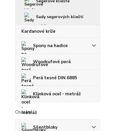
Segerové kliešte
Sady segerových klieští
Kardanové kríže
Spony na hadice
Woodrufové perá
Perá tesné DIN 6885
Klinková oceľ - metráž
Ostatné
Silentbloky