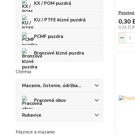
KX / POM puzdrá
Poistný
KU / PTFE klzné puzdrá
0,30 
0,24 EU
PCMF puzdra
Bronzové klzné puzdra
Chémia
Mazanie, čistenie, údržba...
Pracovná obuv
Rukavice
Maznice a mazanie