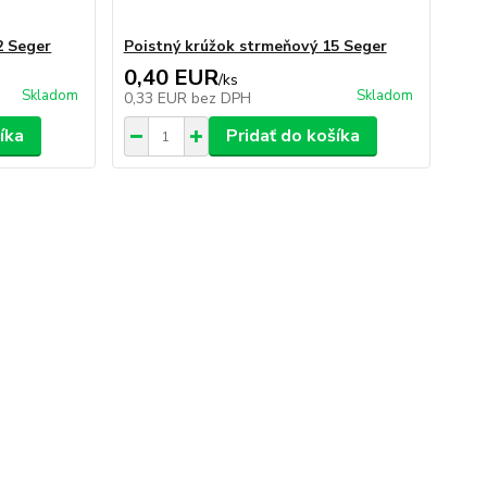
2 Seger
Poistný krúžok strmeňový 15 Seger
0,40 EUR
/
ks
Skladom
Skladom
0,33 EUR
bez DPH
íka
Pridať do košíka