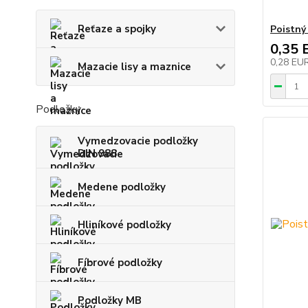
Reťaze a spojky
Poistný
0,35 
0,28 EU
Mazacie lisy a maznice
Podložky
Vymedzovacie podložky
DIN 988
Medene podložky
Hliníkové podložky
Fíbrové podložky
Podložky MB