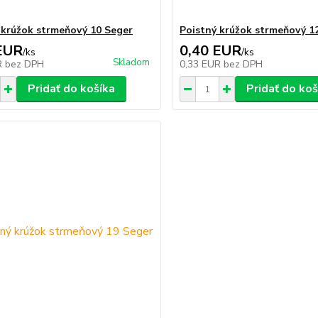
 krúžok strmeňový 10 Seger
Poistný krúžok strmeňový 1
EUR
0,40 EUR
/
ks
/
ks
Skladom
R
bez DPH
0,33 EUR
bez DPH
Pridať do košíka
Pridať do koš