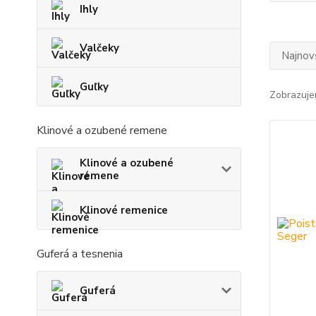
Ihly
Valčeky
Najnov
Guľky
Zobrazuje
Klinové a ozubené remene
Klinové a ozubené
remene
Klinové remenice
Guferá a tesnenia
Guferá