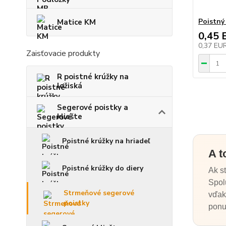
Poistný
Matice KM
0,45 
0,37 EU
Zaisťovacie produkty
R poistné krúžky na
ložiská
Segerové poistky a
kliešte
Poistné krúžky na hriadeľ
A t
Poistné krúžky do diery
Ak s
Spol
Strmeňové segerové
vďak
poistky
ponu