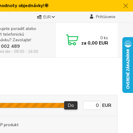
 hodnoty objednávky!🌞
Prihlásenie
EUR
ujete poradiť alebo
iť telefonickú
0
ks
ávku? Zavolajte!
za
0,00 EUR
 002 489
né dni - 08:00 - 16:00
Do
EUR
P produkt