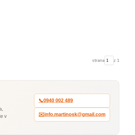
strana
z 1
📞
0940 002 489
a,
✉️
info.martinosk@gmail.com
e v