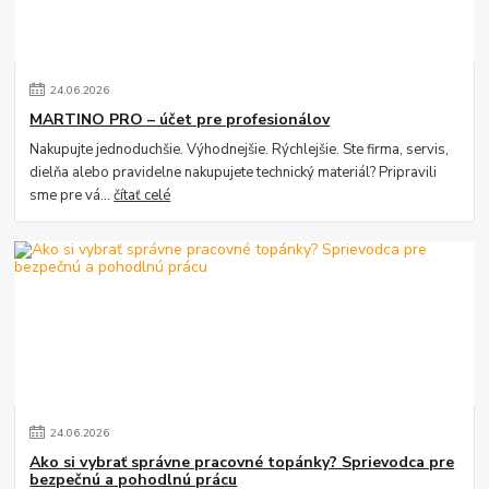
24
.
06
.
2026
MARTINO PRO – účet pre profesionálov
Nakupujte jednoduchšie. Výhodnejšie. Rýchlejšie. Ste firma, servis,
dielňa alebo pravidelne nakupujete technický materiál? Pripravili
sme pre vá...
čítať celé
24
.
06
.
2026
Ako si vybrať správne pracovné topánky? Sprievodca pre
bezpečnú a pohodlnú prácu