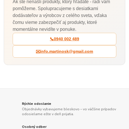
Ak ste nenašli produkty, ktorý hľadáte - radi vám
pomôžeme. Spolupracujeme s desiatkami
dodávateľov a výrobcov z celého sveta, vďaka
čomu vieme zabezpečiť aj produkty, ktoré
momentálne nevidíte v ponuke.
📞
0940 002 489
✉️
info.martinosk@gmail.com
Rýchle odoslanie
Objednávky vybavujeme bleskovo – vo väčšine prípadov
odosielame ešte v deň prijatia.
Osobný odber