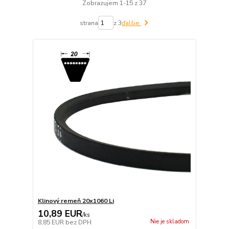
Zobrazujem 1-15 z 37
strana
z 3
ďalšie
Klinový remeň 20x1060 Li
10,89 EUR
/
ks
Nie je skladom
8,85 EUR
bez DPH