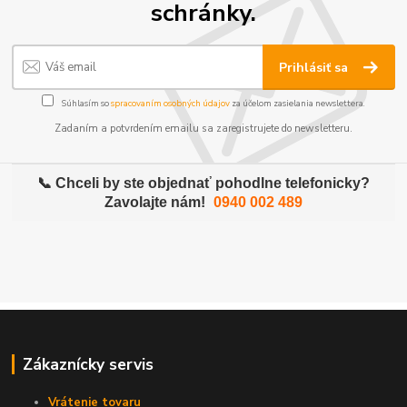
schránky.
Prihlásiť sa
Súhlasím so
spracovaním osobných údajov
za účelom zasielania newslettera.
Zadaním a potvrdením emailu sa zaregistrujete do newsletteru.
📞 Chceli by ste objednať pohodlne telefonicky?
Zavolajte nám!
0940 002 489
Zákaznícky servis
Vrátenie tovaru