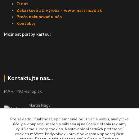
O nás
Zákazková 3D výroba - www.martino3d.sk
Prečo nakupovať u nás..
Kontakty
Možnosť platby kartou:
Kontaktujte nás...
MARTINO-eshop.sk
Martin Nagy
0940 002 489
Pracovné dni - 08:00 - 16:00
Pre základnú funkčnosť, spríjemnenie používania webu, analytické
účely a v prípade udelenia súhlasu aj na účely cielenia reklamy
využívame súbory cookies. Nastavenie vlastných preferencií
info.martinosk@gmail.com
cookies môžete kedykoľvek upraviť odkazom v spodnej časti