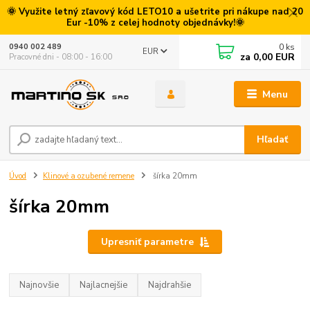
🌞 Využite letný zľavový kód LETO10 a ušetrite pri nákupe nad 20
Eur -10% z celej hodnoty objednávky!🌞
0
ks
0940 002 489
EUR
za
0,00 EUR
Pracovné dni - 08:00 - 16:00
Menu
Hľadať
Úvod
Klinové a ozubené remene
šírka 20mm
šírka 20mm
Upresniť parametre
Najnovšie
Najlacnejšie
Najdrahšie