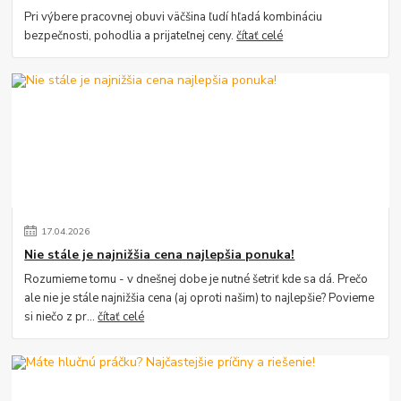
Pri výbere pracovnej obuvi väčšina ľudí hľadá kombináciu
bezpečnosti, pohodlia a prijateľnej ceny.
čítať celé
17
.
04
.
2026
Nie stále je najnižšia cena najlepšia ponuka!
Rozumieme tomu - v dnešnej dobe je nutné šetriť kde sa dá. Prečo
ale nie je stále najnižšia cena (aj oproti našim) to najlepšie? Povieme
si niečo z pr...
čítať celé