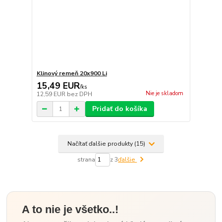
Klinový remeň 20x900 Li
15,49 EUR
/
ks
Nie je skladom
12,59 EUR
bez DPH
Pridať do košíka
Načítať ďalšie produkty (15)
strana
z 3
ďalšie
A to nie je všetko..!