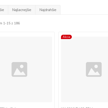
šie
Najlacnejšie
Najdrahšie
m 1-15 z 186
Akcia