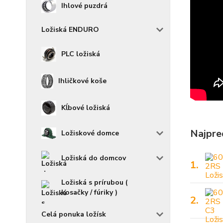
Ihlové puzdrá
Ložiská ENDURO
PLC ložiská
Ihličkové koše
Kĺbové ložiská
Najpre
Ložiskové domce
Ložiská do domcov
1.
Ložiská s prírubou (
kosačky / fúriky )
2.
Celá ponuka ložísk