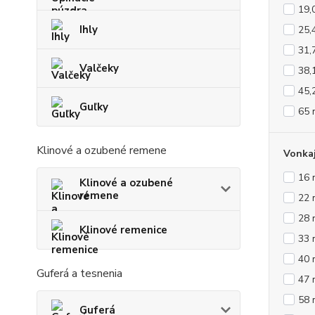
19,
Ihly
25,
31,
Valčeky
38,
45,
Guľky
65
Klinové a ozubené remene
Vonkaj
16
Klinové a ozubené
remene
22
28
Klinové remenice
33
40
Guferá a tesnenia
47
58
Guferá