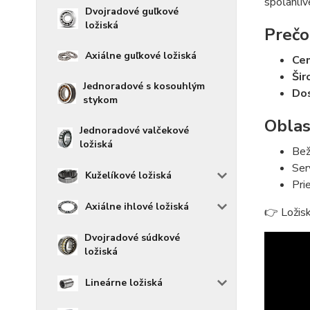
spoľahliv
Dvojradové guľkové
ložiská
Prečo
Axiálne guľkové ložiská
Cen
Šir
Jednoradové s kosouhlým
Do
stykom
Oblas
Jednoradové valčekové
ložiská
Bež
Ser
Kuželíkové ložiská
Pri
Axiálne ihlové ložiská
👉 Ložis
Dvojradové súdkové
ložiská
Lineárne ložiská