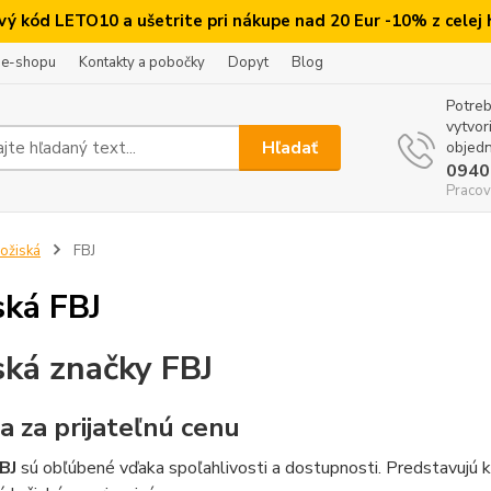
ový kód LETO10 a ušetrite pri nákupe nad 20 Eur -10% z celej
 e-shopu
Kontakty a pobočky
Dopyt
Blog
Potreb
vytvor
Hľadať
objedn
0940
Pracov
ožiská
FBJ
ská FBJ
ská značky FBJ
a za prijateľnú cenu
BJ
sú obľúbené vďaka spoľahlivosti a dostupnosti. Predstavujú kv