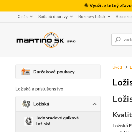
🌞 Využite letný zľav
O nás
Spôsob dopravy
Rozmery ložísk
Recenzie
Úvod
L
Darčekové poukazy
Loži
Ložiská a príslušenstvo
Loži
Ložiská
Kvalit
Jednoradové guľkové
ložiská
Ložiská
F