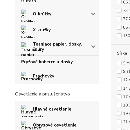
65,
73,
O-krúžky
77,
85
X-krúžky
13
Tesniace papier, dosky,
šnúry
Šírka
Pryžové koberce a dosky
5 
9
(
Prachovky
12
14,
Osvetlenie a príslušenstvo
17
18,
Hlavné osvetlenie
19,
21
Obrysové osvetlenie