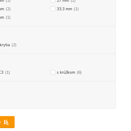
mm
(1)
27 mm
(2)
mm
(2)
33,3 mm
(1)
mm
(1)
krytia
(2)
C3
(1)
s krúžkom
(6)
e