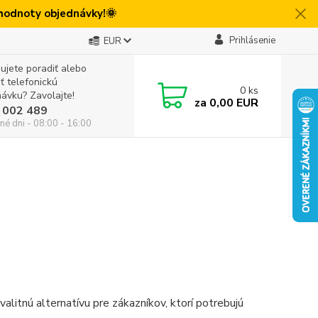
 hodnoty objednávky!🌞
Prihlásenie
EUR
ujete poradiť alebo
iť telefonickú
0
ks
ávku? Zavolajte!
za
0,00 EUR
 002 489
né dni - 08:00 - 16:00
alitnú alternatívu pre zákazníkov, ktorí potrebujú