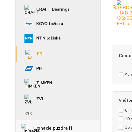
3.
CRAFT Bearings
KOYO ložiská
NTN ložiská
FBJ
Cena:
PFI
Skl
TIMKEN
ZVL
Vnúto
6 
KYK
10
15,
Upínacie púzdra H