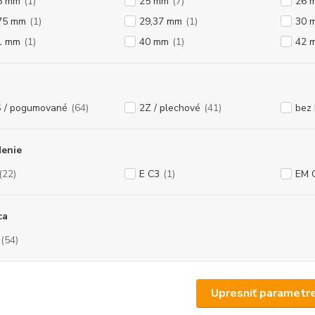
8 mm
(1)
25 mm
(7)
26 
75 mm
(1)
29,37 mm
(1)
30 
1 mm
(1)
40 mm
(1)
42 
 / pogumované
(64)
2Z / plechové
(41)
bez 
denie
(22)
E C3
(1)
EM 
ca
(54)
Upresniť parametr