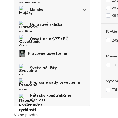
23,
28,
Majáky
38,
Odrazové sklíčka
Krytie
Osvetlenie ŠPZ / EČ
2RS
Pracovné osvetlenie
Preve
C3
Svetelné lišty
Výrob
Prenosné sady osvetlenia
FBJ
Nálepky konštrukčnej
rýchlosti
Kĺzne puzdra