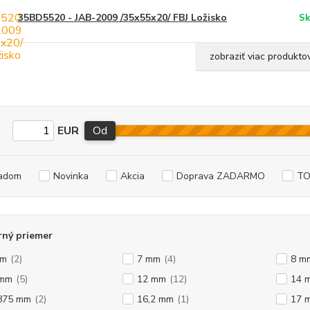
35BD5520 - JAB-2009 /35x55x20/ FBJ Ložisko
Sk
zobraziť viac produkto
EUR
Od
adom
Novinka
Akcia
Doprava ZADARMO
TO
rný priemer
mm
(2)
7 mm
(4)
8 m
 mm
(5)
12 mm
(12)
14 
875 mm
(2)
16,2 mm
(1)
17 