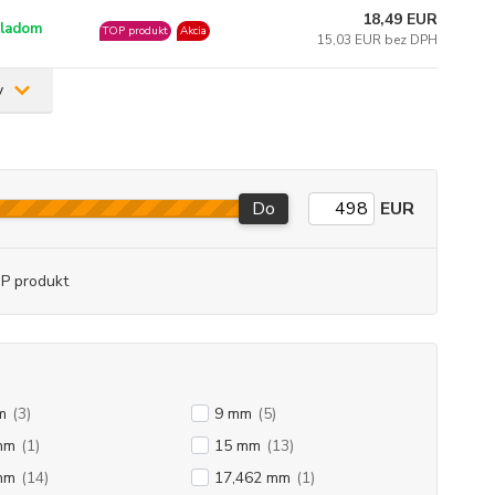
18,49 EUR
ladom
TOP produkt
Akcia
15,03 EUR bez DPH
v
Do
EUR
P produkt
m
(3)
9 mm
(5)
mm
(1)
15 mm
(13)
mm
(14)
17,462 mm
(1)