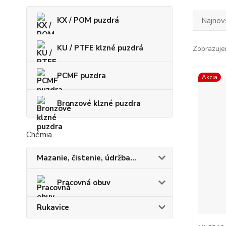
KX / POM puzdrá
Najnov
KU / PTFE klzné puzdrá
Zobrazuje
PCMF puzdra
Akcia
Bronzové klzné puzdra
Chémia
Mazanie, čistenie, údržba...
Pracovná obuv
Rukavice