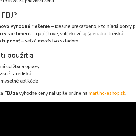
é ložiská za priaznivú cenu.
 FBJ?
ovo výhodné riešenie
– ideálne prekaždého, kto hľadá dobrý 
oký sortiment
– guľôčkové, valčekové aj špeciálne ložiská.
stupnosť
– veľké množstvo skladom.
ti použitia
ná údržba a opravy
visné strediská
emyselné aplikácie
ká
FBJ
za výhodné ceny nakúpite online na
martino-eshop.sk
.