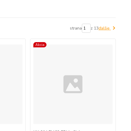
strana
z 13
ďalšie
Akcia