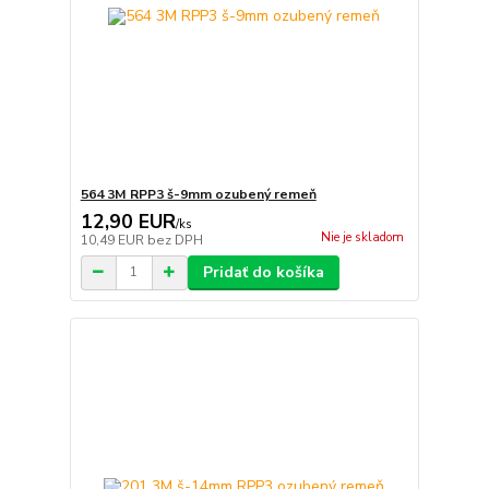
564 3M RPP3 š-9mm ozubený remeň
12,90 EUR
/
ks
Nie je skladom
10,49 EUR
bez DPH
Pridať do košíka