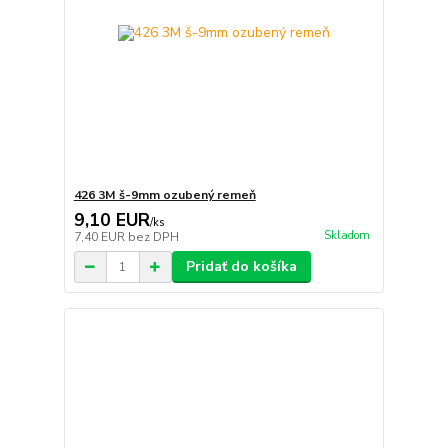
426 3M š-9mm ozubený remeň
9,10 EUR
/
ks
Skladom
7,40 EUR
bez DPH
Pridať do košíka