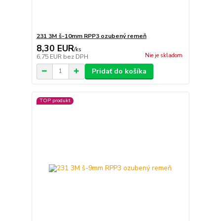
231 3M š-10mm RPP3 ozubený remeň
8,30 EUR
/
ks
Nie je skladom
6,75 EUR
bez DPH
Pridať do košíka
TOP produkt