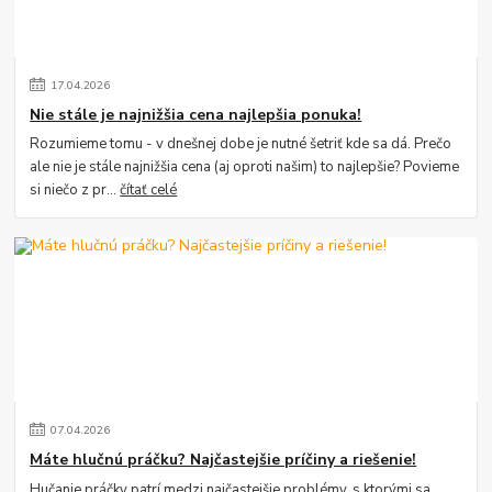
17
.
04
.
2026
Nie stále je najnižšia cena najlepšia ponuka!
Rozumieme tomu - v dnešnej dobe je nutné šetriť kde sa dá. Prečo
ale nie je stále najnižšia cena (aj oproti našim) to najlepšie? Povieme
si niečo z pr...
čítať celé
07
.
04
.
2026
Máte hlučnú práčku? Najčastejšie príčiny a riešenie!
Hučanie práčky patrí medzi najčastejšie problémy, s ktorými sa