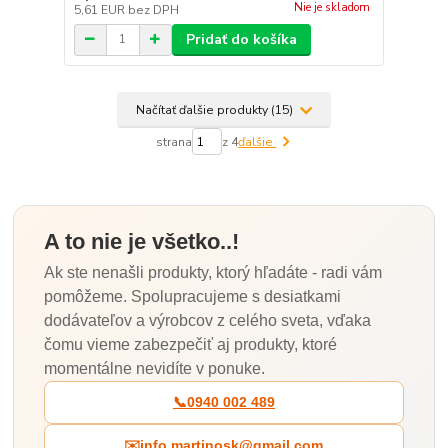
Nie je skladom
5,61 EUR
bez DPH
Pridať do košíka
Načítať ďalšie produkty (15)
strana
z 4
ďalšie
A to nie je všetko..!
Ak ste nenašli produkty, ktorý hľadáte - radi vám
pomôžeme. Spolupracujeme s desiatkami
dodávateľov a výrobcov z celého sveta, vďaka
čomu vieme zabezpečiť aj produkty, ktoré
momentálne nevidíte v ponuke.
📞
0940 002 489
✉️
info.martinosk@gmail.com