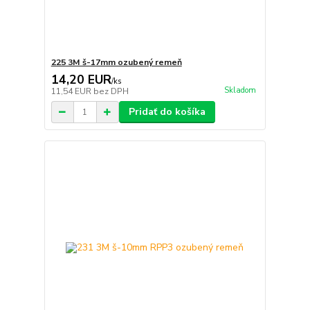
225 3M š-17mm ozubený remeň
14,20 EUR
/
ks
Skladom
11,54 EUR
bez DPH
Pridať do košíka