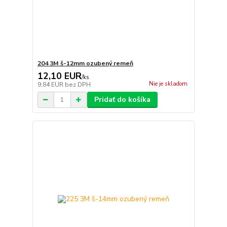
204 3M š-12mm ozubený remeň
12,10 EUR
/
ks
Nie je skladom
9,84 EUR
bez DPH
Pridať do košíka