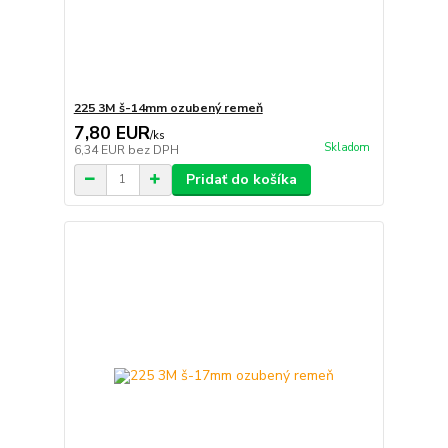
225 3M š-14mm ozubený remeň
7,80 EUR
/
ks
Skladom
6,34 EUR
bez DPH
Pridať do košíka