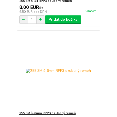
255 3M š-14 RPP3 ozubený remeň
8,00 EUR
/
ks
Skladom
6,50 EUR
bez DPH
Pridať do košíka
255 3M š-6mm RPP3 ozubený remeň