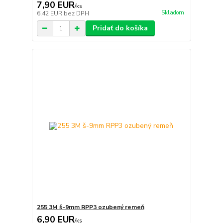
7,90 EUR
/
ks
Skladom
6,42 EUR
bez DPH
Pridať do košíka
255 3M š-9mm RPP3 ozubený remeň
6,90 EUR
/
ks