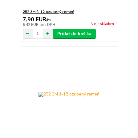
252 3M š-12 ozubený remeň
7,90 EUR
/
ks
Nie je skladom
6,42 EUR
bez DPH
Pridať do košíka