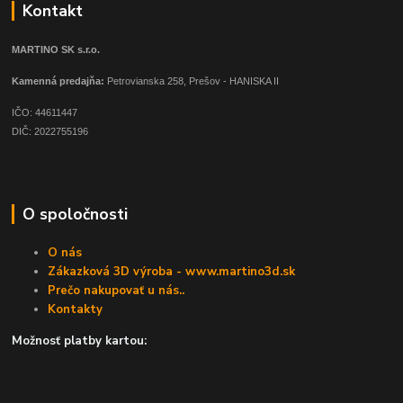
Kontakt
MARTINO SK s.r.o.
Kamenná predajňa:
Petrovianska 258, Prešov - HANISKA II
IČO: 44611447
DIČ: 2022755196
O spoločnosti
O nás
Zákazková 3D výroba - www.martino3d.sk
Prečo nakupovať u nás..
Kontakty
Možnosť platby kartou: