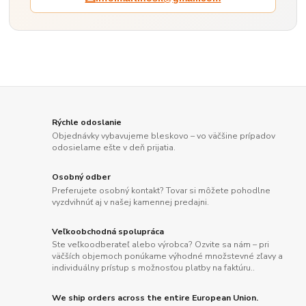
Rýchle odoslanie
Objednávky vybavujeme bleskovo – vo väčšine prípadov
odosielame ešte v deň prijatia.
Osobný odber
Preferujete osobný kontakt? Tovar si môžete pohodlne
vyzdvihnúť aj v našej kamennej predajni.
Veľkoobchodná spolupráca
Ste veľkoodberateľ alebo výrobca? Ozvite sa nám – pri
väčších objemoch ponúkame výhodné množstevné zľavy a
individuálny prístup s možnosťou platby na faktúru..
We ship orders across the entire European Union.