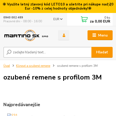
🌞 Využite letný zľavový kód LETO10 a ušetrite pri nákupe nad 20
Eur -10% z celej hodnoty objednávky!🌞
0
ks
0940 002 489
EUR
za
0,00 EUR
Pracovné dni - 08:00 - 16:00
Menu
Hľadať
Úvod
Klinové a ozubené remene
ozubené remene s profilom 3M
ozubené remene s profilom 3M
Najpredávanejšie