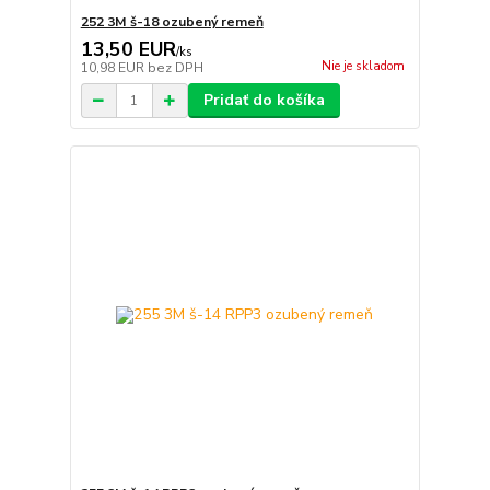
252 3M š-18 ozubený remeň
13,50 EUR
/
ks
Nie je skladom
10,98 EUR
bez DPH
Pridať do košíka