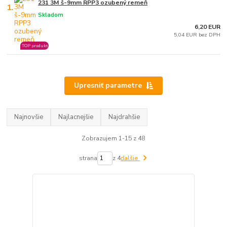
231 3M š-9mm RPP3 ozubený remeň
1.
Skladom
6,20 EUR
5,04 EUR bez DPH
TOP produkt
Upresniť parametre
Najnovšie
Najlacnejšie
Najdrahšie
Zobrazujem 1-15 z 48
strana
z 4
ďalšie