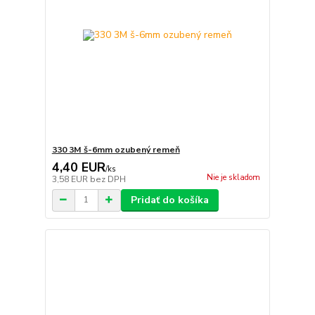
330 3M š-6mm ozubený remeň
4,40 EUR
/
ks
Nie je skladom
3,58 EUR
bez DPH
Pridať do košíka