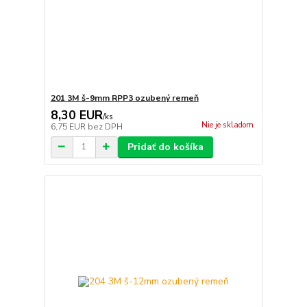
201 3M š-9mm RPP3 ozubený remeň
8,30 EUR
/
ks
Nie je skladom
6,75 EUR
bez DPH
Pridať do košíka