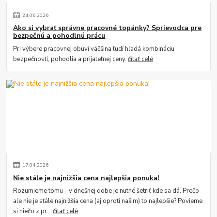
24
.
06
.
2026
Ako si vybrať správne pracovné topánky? Sprievodca pre
bezpečnú a pohodlnú prácu
Pri výbere pracovnej obuvi väčšina ľudí hľadá kombináciu
bezpečnosti, pohodlia a prijateľnej ceny.
čítať celé
17
.
04
.
2026
Nie stále je najnižšia cena najlepšia ponuka!
Rozumieme tomu - v dnešnej dobe je nutné šetriť kde sa dá. Prečo
ale nie je stále najnižšia cena (aj oproti našim) to najlepšie? Povieme
si niečo z pr...
čítať celé