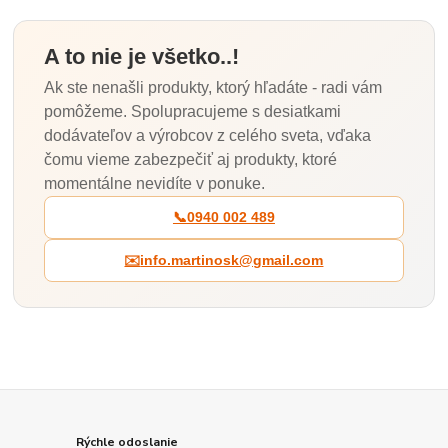
A to nie je všetko..!
Ak ste nenašli produkty, ktorý hľadáte - radi vám
pomôžeme. Spolupracujeme s desiatkami
dodávateľov a výrobcov z celého sveta, vďaka
čomu vieme zabezpečiť aj produkty, ktoré
momentálne nevidíte v ponuke.
📞
0940 002 489
✉️
info.martinosk@gmail.com
Rýchle odoslanie