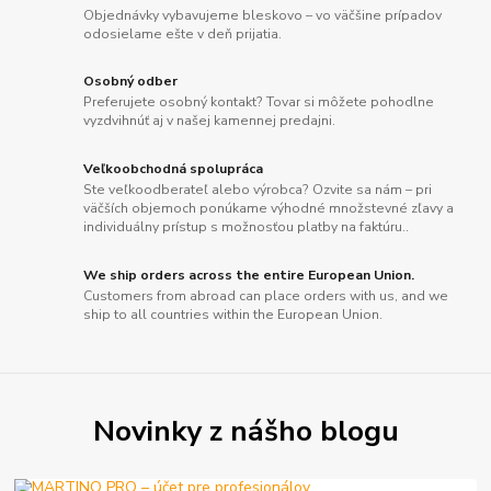
Objednávky vybavujeme bleskovo – vo väčšine prípadov
odosielame ešte v deň prijatia.
Osobný odber
Preferujete osobný kontakt? Tovar si môžete pohodlne
vyzdvihnúť aj v našej kamennej predajni.
Veľkoobchodná spolupráca
Ste veľkoodberateľ alebo výrobca? Ozvite sa nám – pri
väčších objemoch ponúkame výhodné množstevné zľavy a
individuálny prístup s možnosťou platby na faktúru..
We ship orders across the entire European Union.
Customers from abroad can place orders with us, and we
ship to all countries within the European Union.
Novinky z nášho blogu