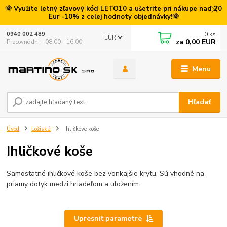
🌞 Využite letný zľavový kód LETO10 a ušetrite pri nákupe nad 20
Eur -10% z celej hodnoty objednávky!🌞
0
ks
0940 002 489
EUR
za
0,00 EUR
Pracovné dni - 08:00 - 16:00
Menu
Hľadať
Úvod
Ložiská
Ihličkové koše
Ihličkové koše
Samostatné ihličkové koše bez vonkajšie krytu. Sú vhodné na
priamy dotyk medzi hriadeľom a uložením.
Upresniť parametre