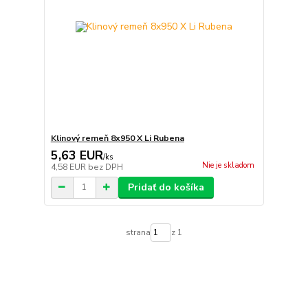
Klinový remeň 8x950 X Li Rubena
5,63 EUR
/
ks
Nie je skladom
4,58 EUR
bez DPH
Pridať do košíka
strana
z 1