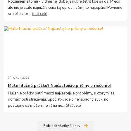
Rozumieme tomu - v dnešnej dobe je nutné šetriť kde sa dá. Prečo
ale nie je stále najnižšia cena (aj oproti našim) to najlepšie? Povieme
si niečo z pr...
čítať celé
07
.
04
.
2026
Máte hlučnú práčku? Najčastejšie príčiny a riešenie!
Hučanie práčky patrí medzi najčastejšie problémy, s ktorými sa
domácnosti stretávajú. Spočiatku ide o nenápadný zvuk, no
postupne sa môže zmeniť na ne...
čítať celé
Zobraziť všetky články