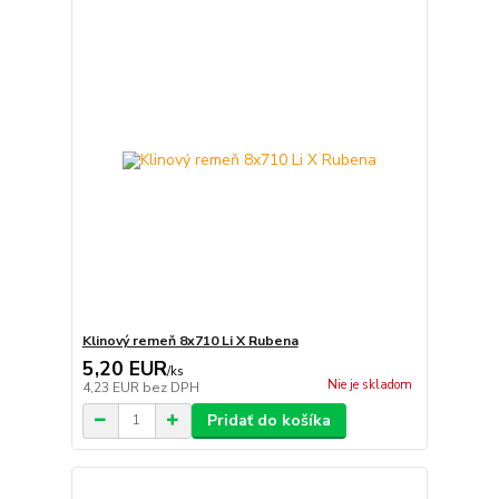
Klinový remeň 8x710 Li X Rubena
5,20 EUR
/
ks
Nie je skladom
4,23 EUR
bez DPH
Pridať do košíka