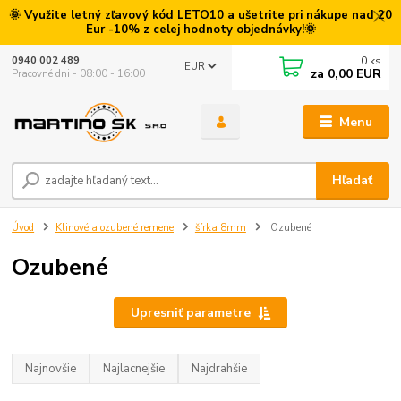
🌞 Využite letný zľavový kód LETO10 a ušetrite pri nákupe nad 20
Eur -10% z celej hodnoty objednávky!🌞
0
ks
0940 002 489
EUR
za
0,00 EUR
Pracovné dni - 08:00 - 16:00
Menu
Hľadať
Úvod
Klinové a ozubené remene
šírka 8mm
Ozubené
Ozubené
Upresniť parametre
Najnovšie
Najlacnejšie
Najdrahšie