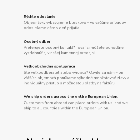
Rýchle odoslanie
Objednávky vybavujeme bleskovo – vo väčšine prípadov
odosielame ešte v deň prijatia.
Osobný odber
Preferujete osobný kontakt? Tovar si môžete pohodlne
vyzdvihnúť aj v našej kamennej predajni.
Veľkoobchodná spolupráca
Ste veľkoodberateľ alebo výrobca? Ozvite sa nám – pri
väčších objemoch ponúkame výhodné množstevné zľavy a
individuálny prístup s možnosťou platby na faktúru..
We ship orders across the entire European Union.
Customers from abroad can place orders with us, and we
ship to all countries within the European Union.