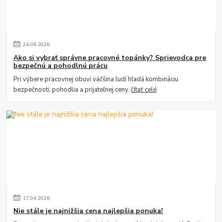
24
.
06
.
2026
Ako si vybrať správne pracovné topánky? Sprievodca pre
bezpečnú a pohodlnú prácu
Pri výbere pracovnej obuvi väčšina ľudí hľadá kombináciu
bezpečnosti, pohodlia a prijateľnej ceny.
čítať celé
17
.
04
.
2026
Nie stále je najnižšia cena najlepšia ponuka!