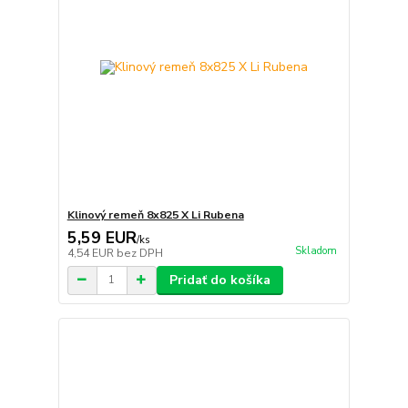
Klinový remeň 8x825 X Li Rubena
5,59 EUR
/
ks
Skladom
4,54 EUR
bez DPH
Pridať do košíka