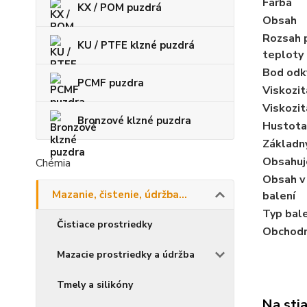
Farba
KX / POM puzdrá
Obsah
Rozsah 
KU / PTFE klzné puzdrá
teploty
Bod odk
PCMF puzdra
Viskozi
Viskozi
Bronzové klzné puzdra
Hustota
Základn
Obsahuje
Chémia
Obsah v
Mazanie, čistenie, údržba...
balení
Typ bal
Čistiace prostriedky
Obchodn
Mazacie prostriedky a údržba
Tmely a silikóny
Na sti