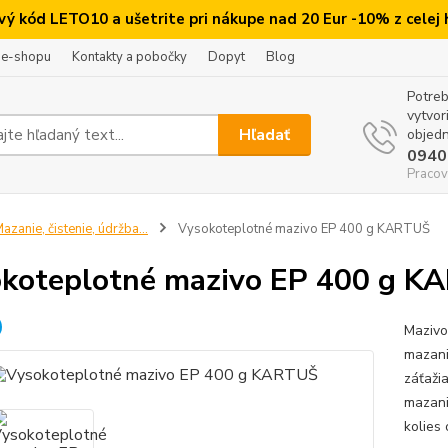
ový kód LETO10 a ušetrite pri nákupe nad 20 Eur -10% z celej
 e-shopu
Kontakty a pobočky
Dopyt
Blog
Potreb
vytvor
Hľadať
objedn
0940
Pracov
azanie, čistenie, údržba...
Vysokoteplotné mazivo EP 400 g KARTUŠ
koteplotné mazivo EP 400 g K
Mazivo
mazani
záťaži
mazani
kolies