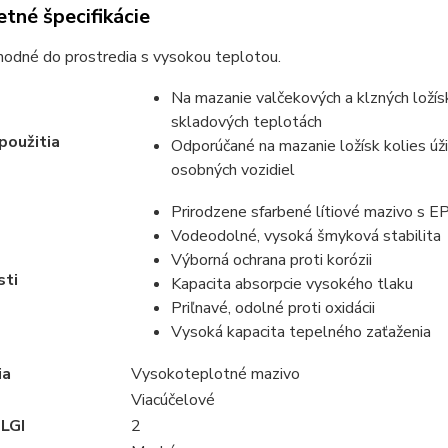
tné špecifikácie
hodné do prostredia s vysokou teplotou.
Na mazanie valčekových a klzných ložís
skladových teplotách
použitia
Odporúčané na mazanie ložísk kolies úži
osobných vozidiel
Prirodzene sfarbené lítiové mazivo s E
Vodeodolné, vysoká šmyková stabilita
Výborná ochrana proti korózii
sti
Kapacita absorpcie vysokého tlaku
Priľnavé, odolné proti oxidácii
Vysoká kapacita tepelného zaťaženia
ia
Vysokoteplotné mazivo
Viacúčelové
NLGI
2