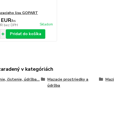
zacieho lisu GOPART
 EUR
/
ks
Skladom
UR
bez DPH
Pridať do košíka
zaradený v kategóriách
ie, čistenie, údržba...
Mazacie prostriedky a
Mazi
údržba