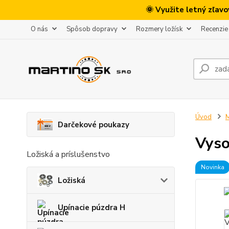
🌞 Využite letný zľav
O nás
Spôsob dopravy
Rozmery ložísk
Recenzie
Úvod
M
Darčekové poukazy
Vyso
Ložiská a príslušenstvo
Novinka
Ložiská
Upínacie púzdra H