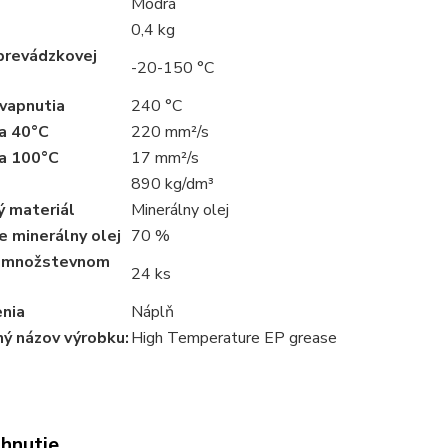
Modrá
0,4 kg
prevádzkovej
-20-150 °C
vapnutia
240 °C
ta 40°C
220 mm²/s
ta 100°C
17 mm²/s
890 kg/dm³
ý materiál
Minerálny olej
 minerálny olej
70 %
 množstevnom
24 ks
enia
Náplň
ý názov výrobku:
High Temperature EP grease
ahnutie