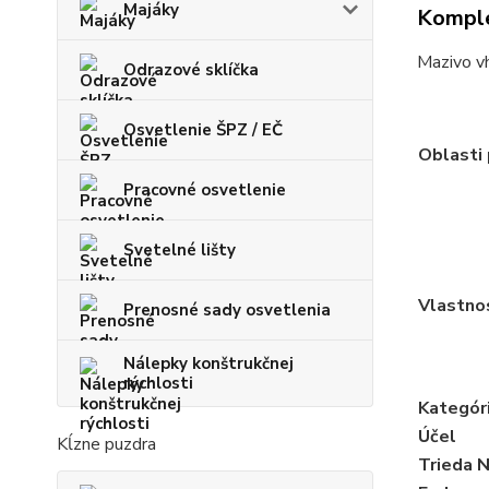
Majáky
Komple
Mazivo v
Odrazové sklíčka
Osvetlenie ŠPZ / EČ
Oblasti 
Pracovné osvetlenie
Svetelné lišty
Vlastno
Prenosné sady osvetlenia
Nálepky konštrukčnej
rýchlosti
Kategór
Účel
Kĺzne puzdra
Trieda 