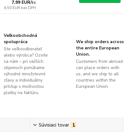
7,99 EUR
/
ks
6,50 EUR
bez DPH
Veľkoobchodná
spolupráca
We ship orders across
the entire European
Ste veľkoodberateľ
Union.
alebo výrobca? Ozvite
sa nám – pri väčších
Customers from abroad
objemoch ponúkame
can place orders with
výhodné množstevné
us, and we ship to all
zľavy a individuálny
countries within the
prístup s možnosťou
European Union.
platby na faktúru..
Súvisiaci tovar
1