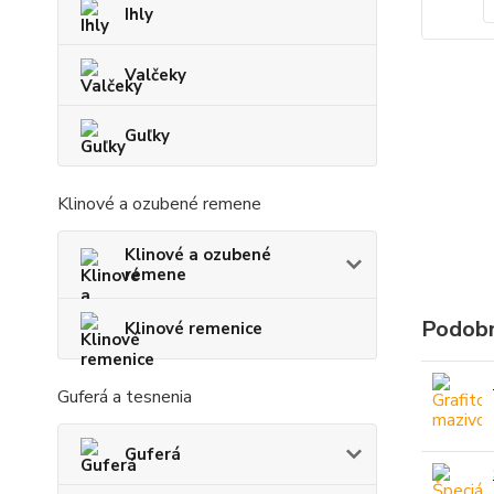
Ihly
Valčeky
Guľky
Klinové a ozubené remene
Klinové a ozubené
remene
Podobn
Klinové remenice
Guferá a tesnenia
Guferá