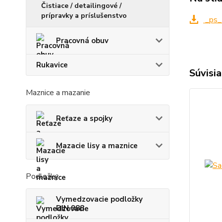
Čistiace / detailingové /
prípravky a príslušenstvo
_ps_
Pracovná obuv
Rukavice
Súvisia
Maznice a mazanie
Reťaze a spojky
Mazacie lisy a maznice
Podložky
Vymedzovacie podložky
DIN 988