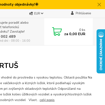
 hodnoty objednávky!🌞
Prihlásenie
EUR
ujete poradiť alebo
iť telefonickú
0
ks
ávku? Zavolajte!
za
0,00 EUR
 002 489
né dni - 08:00 - 16:00
ARTUŠ
 vhodné do prostredia s vysokou teplotou. Oblasti použitia Na
e valčekových a klzných ložísk, ktoré podliehajú vysokým
am pri zvýšených skladových teplotách Odporúčané na
e ložísk kolies úžitkových vozidiel a vysokorýchlostných ložísk
 osobných vozidiel Vlast...
celý popis