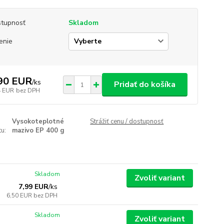
tupnosť
Skladom
enie
90 EUR
/
ks
Pridať do košíka
4 EUR
bez DPH
Vysokoteplotné
Strážiť cenu / dostupnosť
u:
mazivo EP 400 g
Skladom
Zvoliť variant
7,99 EUR
/
ks
6,50 EUR
bez DPH
Skladom
Zvoliť variant