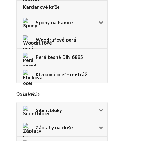
Kardanové kríže
Spony na hadice
Woodrufové perá
Perá tesné DIN 6885
Klinková oceľ - metráž
Ostatné
Silentbloky
Záplaty na duše