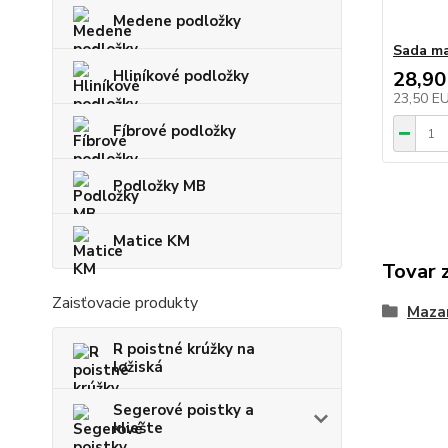
Medene podložky
Sada ma
28,90
Hliníkové podložky
23,50 E
Fíbrové podložky
Podložky MB
Matice KM
Tovar 
Zaisťovacie produkty
Mazan
R poistné krúžky na
ložiská
Segerové poistky a
kliešte