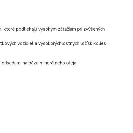
k, ktoré podliehajú vysokým záťažiam pri zvýšených
tkových vozidiel a vysokorýchlostných ložísk kolies
P prísadami na báze minerálneho oleja