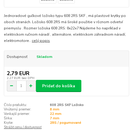
Jednoradové guľkové ložisko typu 608 2RS SKF , má plastové krytky po
oboch stranách. Ložisko 608 2RS má široké použitie v rôznom odvetví
priemyslu . Rozmer ložiska 608 2RS: 8x22x7 Nájdeme ho napríklad v
elektrickom ručnom náradí , alternátore, elektrickom záhradnom náradí,
elektromotore..
celý popis
Dostupnosť
Skladom
2,79 EUR
2,27 EUR
bez DPH
Pridať do košíka
Číslo produktu:
608 2RS SKF Ložisko
Vnútorný priemer:
8 mm
Vonkajší priemer:
22 mm
Šírka:
7 mm
Krytie:
2RS / pogumované
Strážiť cenu / dostupnosť