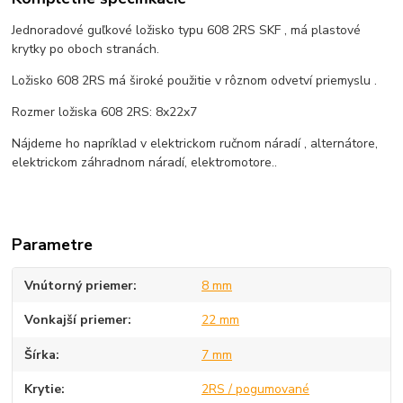
Jednoradové guľkové ložisko typu 608 2RS SKF , má plastové
krytky po oboch stranách.
Ložisko 608 2RS má široké použitie v rôznom odvetví priemyslu .
Rozmer ložiska 608 2RS: 8x22x7
Nájdeme ho napríklad v elektrickom ručnom náradí , alternátore,
elektrickom záhradnom náradí, elektromotore..
Parametre
Vnútorný priemer
8 mm
Vonkajší priemer
22 mm
Šírka
7 mm
Krytie
2RS / pogumované