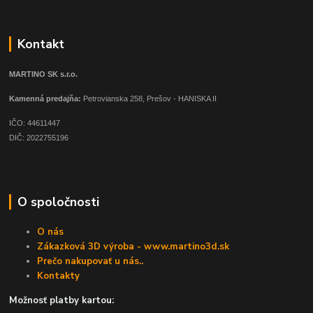
Kontakt
MARTINO SK s.r.o.
Kamenná predajňa:
Petrovianska 258, Prešov - HANISKA II
IČO: 44611447
DIČ: 2022755196
O spoločnosti
O nás
Zákazková 3D výroba - www.martino3d.sk
Prečo nakupovať u nás..
Kontakty
Možnosť platby kartou: