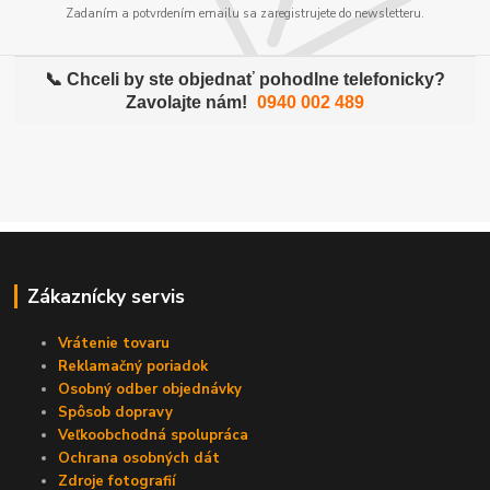
Zadaním a potvrdením emailu sa zaregistrujete do newsletteru.
📞 Chceli by ste objednať pohodlne telefonicky?
Zavolajte nám!
0940 002 489
Zákaznícky servis
Vrátenie tovaru
Reklamačný poriadok
Osobný odber objednávky
Spôsob dopravy
Veľkoobchodná spolupráca
Ochrana osobných dát
Zdroje fotografií