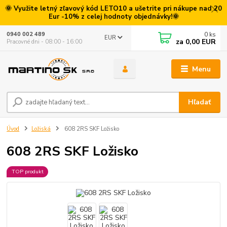
🌞 Využite letný zľavový kód LETO10 a ušetrite pri nákupe nad 20
Eur -10% z celej hodnoty objednávky!🌞
0
ks
0940 002 489
EUR
za
0,00 EUR
Pracovné dni - 08:00 - 16:00
Menu
Hľadať
Úvod
Ložiská
608 2RS SKF Ložisko
608 2RS SKF Ložisko
TOP produkt