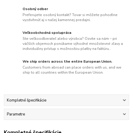
Osobný odber
Preferujete osobný kontakt? Tovar si môžete pohodlne
vyzdvihnúť aj v našej kamennej predajni.
Veľkoobchodná spolupráca
Ste veľkoodberateľ alebo výrobca? Ozvite sa nám – pri
väčších objemoch ponúkame výhodné množstevné zľavy a
individuálny prístup s možnosťou platby na faktúru..
We ship orders across the entire European Union.
Customers from abroad can place orders with us, and we
ship to all countries within the European Union.
Kompletné špecifikácie
Parametre
Kompletné špecifikácie