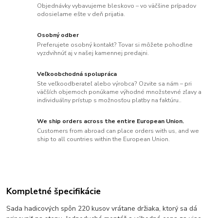
Objednávky vybavujeme bleskovo – vo väčšine prípadov
odosielame ešte v deň prijatia.
Osobný odber
Preferujete osobný kontakt? Tovar si môžete pohodlne
vyzdvihnúť aj v našej kamennej predajni.
Veľkoobchodná spolupráca
Ste veľkoodberateľ alebo výrobca? Ozvite sa nám – pri
väčších objemoch ponúkame výhodné množstevné zľavy a
individuálny prístup s možnosťou platby na faktúru..
We ship orders across the entire European Union.
Customers from abroad can place orders with us, and we
ship to all countries within the European Union.
Kompletné špecifikácie
Sada hadicových spôn 220 kusov vrátane držiaka, ktorý sa dá