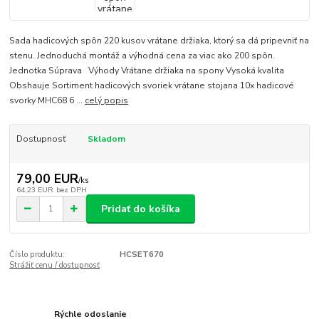
Sada hadicových spôn 220 kusov vrátane držiaka, ktorý sa dá pripevniť na
stenu. Jednoduchá montáž a výhodná cena za viac ako 200 spôn.
Jednotka Súprava Výhody Vrátane držiaka na spony Vysoká kvalita
Obshauje Sortiment hadicových svoriek vrátane stojana 10x hadicové
svorky MHC68 6 ...
celý popis
Dostupnosť
Skladom
79,00 EUR
/
ks
64,23 EUR
bez DPH
Pridať do košíka
Číslo produktu:
HCSET670
Strážiť cenu / dostupnosť
Rýchle odoslanie