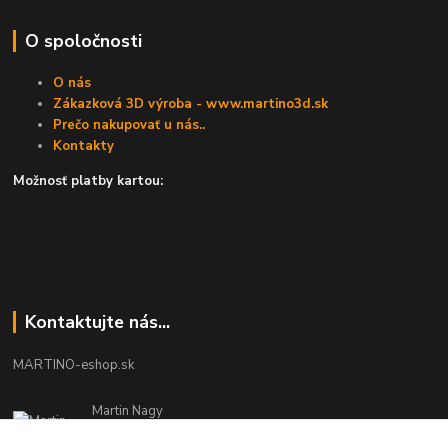
O spoločnosti
O nás
Zákazková 3D výroba - www.martino3d.sk
Prečo nakupovať u nás..
Kontakty
Možnosť platby kartou:
Kontaktujte nás...
MARTINO-eshop.sk
Martin Nagy
0940 002 489