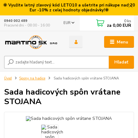
🌞 Využite letný zľavový kód LETO10 a ušetrite pri nákupe nad 20
Eur -10% z celej hodnoty objednávky!🌞
0
ks
0940 002 489
EUR
za
0,00 EUR
Pracovné dni - 08:00 - 16:00
Menu
Hľadať
Úvod
Spony na hadice
Sada hadicových spôn vrátane STOJANA
Sada hadicových spôn vrátane
STOJANA