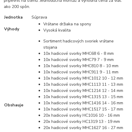
pripevniť na stenu. Jednoduchá montáž a výhodná cena za viac
ako 200 spôn.
Jednotka
Súprava
Vrátane držiaka na spony
Výhody
Vysoká kvalita
Sortiment hadicových svoriek vrátane
stojana
10x hadicové svorky MHC68 6 - 8 mm
10x hadicové svorky MHC79 7 - 9 mm
10x hadicové svorky MHC810 8 - 10 mm
10x hadicové svorky MHC911 9 - 11 mm
10x hadicové svorky MHC1012 10 - 12 mm
10x hadicové svorky MHC1113 11 - 13 mm
10x hadicové svorky MHC1214 12 - 14 mm
10x hadicové svorky MHC1315 13 - 15 mm
10x hadicové svorky MHC1416 14 - 16 mm
Obshauje
10x hadicové svorky MHC1517 15 - 17 mm
20x hadicové svorky HC1016 10 - 16 mm
20x hadicové svorky HC1319 13 - 19 mm
20x hadicové svorky MHC1627 16 - 27 mm